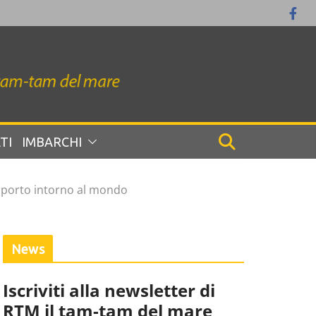
TI
IMBARCHI
diporto intorno al mondo
News
Iscriviti alla newsletter di
RTM il tam-tam del mare