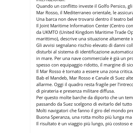
Quando un conflitto investe il Golfo Persico, gl
Mar Rosso, il Mediterraneo orientale, le assicuraz
Una barca non deve trovarsi dentro il teatro be
Il Joint Maritime Information Center (Centro con
da UKMTO (United Kingdom Maritime Trade Opera
marittimo), descrive una situazione altamente 
Gli avvisi segnalano rischio elevato di danni coll
disturbi al sistema di identificazione automatica 
in mare. Per una nave commerciale è già un pro
spesso con equipaggio ridotto, il margine di sic
Il Mar Rosso è tornato a essere una zona critica
Bab el Mandeb, Mar Rosso e Canale di Suez alterna
allarme. Oggi il quadro resta fragile per l’intrec
di pirateria e presenza militare diffusa.
Per questo molte barche da diporto che un tem
passando da Suez scelgono di evitarlo del tutto o
Molti navigatori che fanno il giro del mondo pr
Buona Speranza, una rotta molto più lunga ma c
Il risultato è un viaggio più lungo, più costoso