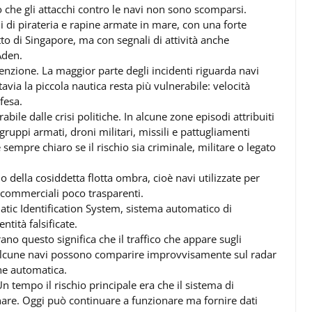
he gli attacchi contro le navi non sono scomparsi.
di di pirateria e rapine armate in mare, con una forte
tto di Singapore, ma con segnali di attività anche
Aden.
tenzione. La maggior parte degli incidenti riguarda navi
avia la piccola nautica resta più vulnerabile: velocità
ifesa.
ile dalle crisi politiche. In alcune zone episodi attribuiti
gruppi armati, droni militari, missili e pattugliamenti
 sempre chiaro se il rischio sia criminale, militare o legato
della cosiddetta flotta ombra, cioè navi utilizzate per
 commerciali poco trasparenti.
atic Identification System, sistema automatico di
ntità falsificate.
no questo significa che il traffico che appare sugli
Alcune navi possono comparire improvvisamente sul radar
one automatica.
 tempo il rischio principale era che il sistema di
nare. Oggi può continuare a funzionare ma fornire dati