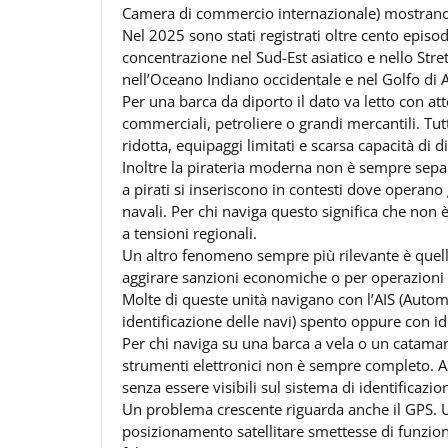
Camera di commercio internazionale) mostrano c
Nel 2025 sono stati registrati oltre cento episo
concentrazione nel Sud-Est asiatico e nello Stre
nell’Oceano Indiano occidentale e nel Golfo di 
Per una barca da diporto il dato va letto con at
commerciali, petroliere o grandi mercantili. Tutt
ridotta, equipaggi limitati e scarsa capacità di d
Inoltre la pirateria moderna non è sempre separab
a pirati si inseriscono in contesti dove operano 
navali. Per chi naviga questo significa che non è
a tensioni regionali.
Un altro fenomeno sempre più rilevante è quello 
aggirare sanzioni economiche o per operazioni
Molte di queste unità navigano con l’AIS (Autom
identificazione delle navi) spento oppure con ide
Per chi naviga su una barca a vela o un catamara
strumenti elettronici non è sempre completo. 
senza essere visibili sul sistema di identificazi
Un problema crescente riguarda anche il GPS. Un
posizionamento satellitare smettesse di funzio