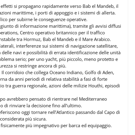
i effetti si propagano rapidamente verso Bab el Mandeb, il
ioni marittime, i porti di appoggio e i sistemi di allerta.
llico per subirne le conseguenze operative.
giunto di informazione marittima), tramite gli avvisi diffusi
tions, Centro operativo britannico per il traffico
instabile tra Hormuz, Bab el Mandeb e il Mare Arabico.
aterali, interferenze sui sistemi di navigazione satellitare,
delle navi e possibilità di errata identificazione delle unità
blema serio; per uno yacht, più piccolo, meno protetto e
urezza si restringe ancora di più.
. Il corridoio che collega Oceano Indiano, Golfo di Aden,
 da anni periodi di relativa stabilità a fasi di forte
cio tra guerra regionale, azioni delle milizie Houthi, episodi
po avrebbero pensato di rientrare nel Mediterraneo
 di rinviare la decisione fino all’ultimo.
eferiscono oggi tornare nell’Atlantico passando dal Capo di
onsiderata più sicura.
 e fisicamente più impegnativo per barca ed equipaggio.