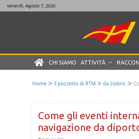
Skip
venerdì, Agosto 7, 2026
to
content
CHI SIAMO
ATTIVITÀ
RACCON
Home
il pozzetto di RTM
da ziobric
Co
Come gli eventi interna
navigazione da diport