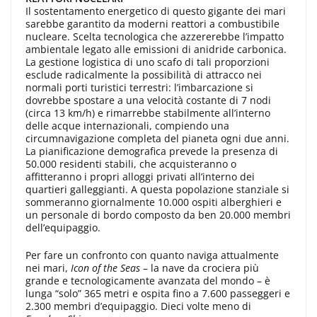
Il sostentamento energetico di questo gigante dei mari
sarebbe garantito da moderni reattori a combustibile
nucleare. Scelta tecnologica che azzererebbe l’impatto
ambientale legato alle emissioni di anidride carbonica.
La gestione logistica di uno scafo di tali proporzioni
esclude radicalmente la possibilità di attracco nei
normali porti turistici terrestri: l’imbarcazione si
dovrebbe spostare a una velocità costante di 7 nodi
(circa 13 km/h) e rimarrebbe stabilmente all’interno
delle acque internazionali, compiendo una
circumnavigazione completa del pianeta ogni due anni.
La pianificazione demografica prevede la presenza di
50.000 residenti stabili, che acquisteranno o
affitteranno i propri alloggi privati all’interno dei
quartieri galleggianti. A questa popolazione stanziale si
sommeranno giornalmente 10.000 ospiti alberghieri e
un personale di bordo composto da ben 20.000 membri
dell’equipaggio.
Per fare un confronto con quanto naviga attualmente
nei mari,
Icon of the Seas
– la nave da crociera più
grande e tecnologicamente avanzata del mondo – è
lunga “solo” 365 metri e ospita fino a 7.600 passeggeri e
2.300 membri d’equipaggio. Dieci volte meno di