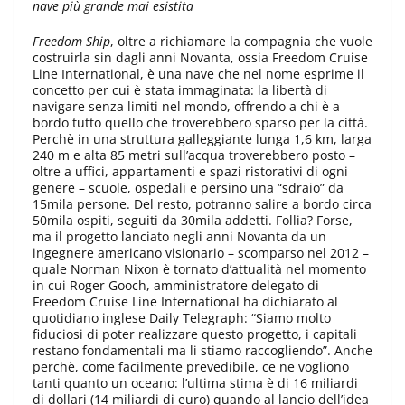
nave più grande mai esistita
Freedom Ship
, oltre a richiamare la compagnia che vuole
costruirla sin dagli anni Novanta, ossia Freedom Cruise
Line International, è una nave che nel nome esprime il
concetto per cui è stata immaginata: la libertà di
navigare senza limiti nel mondo, offrendo a chi è a
bordo tutto quello che troverebbero sparso per la città.
Perchè in una struttura galleggiante lunga 1,6 km, larga
240 m e alta 85 metri sull’acqua troverebbero posto –
oltre a uffici, appartamenti e spazi ristorativi di ogni
genere – scuole, ospedali e persino una “sdraio” da
15mila persone. Del resto, potranno salire a bordo circa
50mila ospiti, seguiti da 30mila addetti. Follia? Forse,
ma il progetto lanciato negli anni Novanta da un
ingegnere americano visionario – scomparso nel 2012 –
quale Norman Nixon è tornato d’attualità nel momento
in cui Roger Gooch, amministratore delegato di
Freedom Cruise Line International ha dichiarato al
quotidiano inglese Daily Telegraph: “Siamo molto
fiduciosi di poter realizzare questo progetto, i capitali
restano fondamentali ma li stiamo raccogliendo”. Anche
perchè, come facilmente prevedibile, ce ne vogliono
tanti quanto un oceano: l’ultima stima è di 16 miliardi
di dollari (14 miliardi di euro) quando al lancio dell’idea