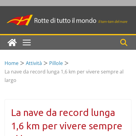
Skip
to
content
Home
Attività
Pillole
La nave da record lunga 1,6 km per vivere sempre al
largo
La nave da record lunga
1,6 km per vivere sempre