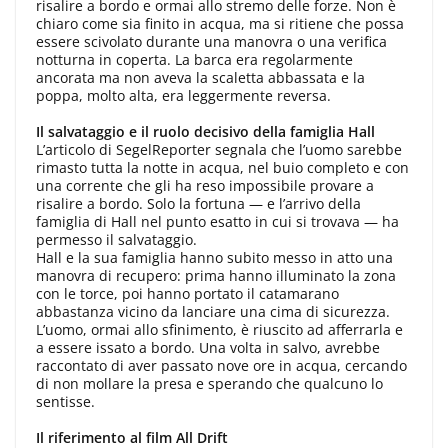
risalire a bordo e ormai allo stremo delle forze. Non è
chiaro come sia finito in acqua, ma si ritiene che possa
essere scivolato durante una manovra o una verifica
notturna in coperta. La barca era regolarmente
ancorata ma non aveva la scaletta abbassata e la
poppa, molto alta, era leggermente reversa.
Il salvataggio e il ruolo decisivo della famiglia Hall
L’articolo di SegelReporter segnala che l’uomo sarebbe
rimasto tutta la notte in acqua, nel buio completo e con
una corrente che gli ha reso impossibile provare a
risalire a bordo. Solo la fortuna — e l’arrivo della
famiglia di Hall nel punto esatto in cui si trovava — ha
permesso il salvataggio.
Hall e la sua famiglia hanno subito messo in atto una
manovra di recupero: prima hanno illuminato la zona
con le torce, poi hanno portato il catamarano
abbastanza vicino da lanciare una cima di sicurezza.
L’uomo, ormai allo sfinimento, è riuscito ad afferrarla e
a essere issato a bordo. Una volta in salvo, avrebbe
raccontato di aver passato nove ore in acqua, cercando
di non mollare la presa e sperando che qualcuno lo
sentisse.
Il riferimento al film All Drift