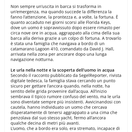
Non sempre un’uscita in barca si trasforma in
un’emergenza, ma quando succede la differenza la
fanno l’attenzione, la prontezza e, a volte, la fortuna. È
quanto accaduto nei giorni scorsi alle Florida Keys,
dove un uomo è sopravvissuto dopo essere rimasto per
circa nove ore in acqua, aggrappato alla cima della sua
barca alla deriva grazie a un colpo di fortuna. A trovarlo
è stata una famiglia che navigava a bordo di un
catamarano Lagoon 410, comandato da David J. Hall,
arrivata nella zona per ancorare dopo una lunga
navigazione notturna.
Le urla nella notte e la scoperta dell’uomo in acqua
Secondo il racconto pubblicato da SegelReporter, rivista
digitale tedesca, la famiglia stava cercando un punto
sicuro per gettare l’ancora quando, nella notte, ha
sentito delle grida provenire dall’acqua. All’inizio
sembrava il tipico rumore confuso del vento, ma le urla
sono diventate sempre più insistenti. Avvicinandosi con
cautela, hanno individuato un uomo che cercava
disperatamente di tenersi aggrappato a una cima che
penzolava dal suo stesso yacht, fermo all’ancora
qualche decina di metri più avanti.
L’uomo, che a bordo era solo, era stremato, incapace di