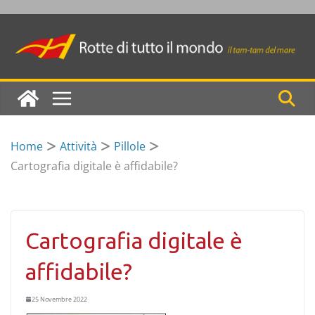
Skip
to
content
Home
Attività
Pillole
Cartografia digitale è affidabile?
Cartografia digitale è
affidabile?
25 Novembre 2022