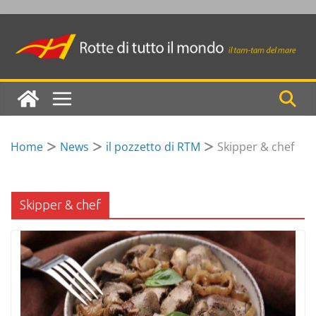
Skip
to
content
Home
News
il pozzetto di RTM
Skipper & chef
Skipper & chef