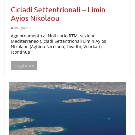
Cicladi Settentrionali – Limin
Ayios Nikolaou
10 Luglio 2015
Aggiornamento al Notiziario RTM, sezione
Mediterraneo Cicladi Settentrionali Limin Ayios
Nikolaou (Aghiou Nicolaou, Livadhi, Vourkari)…
[continua]
Leggi tutto