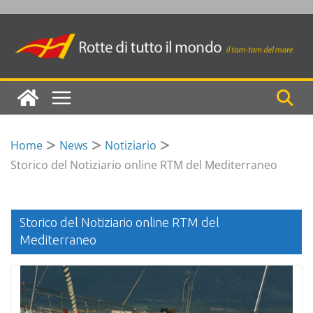
Skip
to
content
Home
News
Notiziario
Storico del Notiziario online RTM del Mediterraneo
Storico del Notiziario online RTM del
Mediterraneo