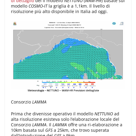
di dettaglio
del il modello
NETTUNO
(
WAM-HR
) basate sul
modello
COSMO-IT
la griglia è a 1,1km. Il livello di
risoluzione più alto disponibile in Italia ad oggi.
Consorzio
LAMMA
Prima che divenisse operativo il modello
NETTUNO
ad
alta risoluzione esisteva solo l’elaborazione locale del
Consorzio
LAMMA
. Il
LAMMA
offre una ri-elaborazione a
10km basata sul
GFS
a 25km, che trovo superata
dall’introduzione del
GFS
a 9km.