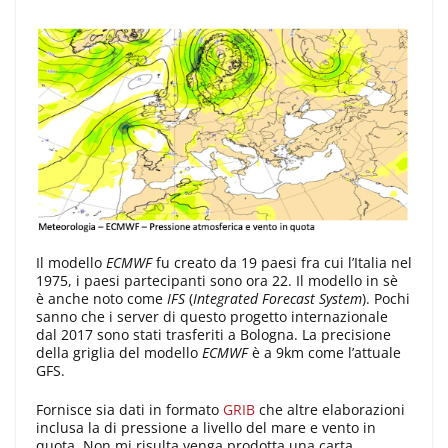
Il modello
ECMWF
fu creato da 19 paesi fra cui l’Italia nel
1975, i paesi partecipanti sono ora 22. Il modello in sè
è anche noto come
IFS
(
Integrated Forecast System
). Pochi
sanno che i server di questo progetto internazionale
dal 2017 sono stati trasferiti a Bologna. La precisione
della griglia del modello
ECMWF
è a 9km come l’attuale
GFS.
Fornisce sia dati in formato
GRIB
che altre elaborazioni
inclusa la di pressione a livello del mare e vento in
quota. Non mi risulta venga prodotta una carta