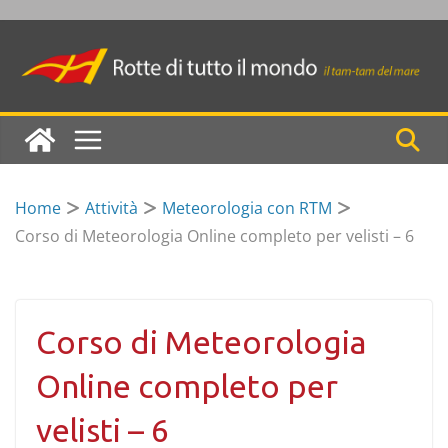
Skip
to
content
Home
Attività
Meteorologia con RTM
Corso di Meteorologia Online completo per velisti – 6
Corso di Meteorologia
Online completo per
velisti – 6