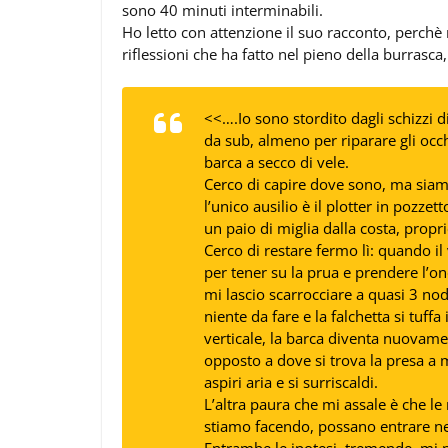
sono 40 minuti interminabili.
Ho letto con attenzione il suo racconto, perch
riflessioni che ha fatto nel pieno della burrasca
<<….
Io sono stordito dagli schizzi 
da sub, almeno per riparare gli occh
barca a secco di vele.
Cerco di capire dove sono, ma siam
l’unico ausilio è il plotter in pozzet
un paio di miglia dalla costa, propri
Cerco di restare fermo lì: quando il
per tener su la prua e prendere l’o
mi lascio scarrocciare a quasi 3 nod
niente da fare e la falchetta si tu
verticale, la barca diventa nuovame
opposto a dove si trova la presa a 
aspiri aria e si surriscaldi.
L’altra paura che mi assale è che le
stiamo facendo, possano entrare nel 