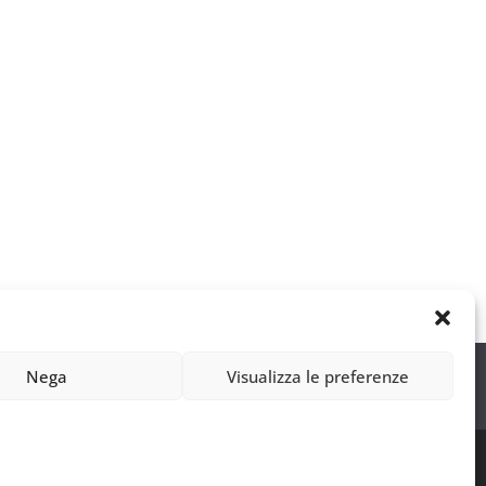
Nega
Visualizza le preferenze
F. 11935200151 |
Privacy policy