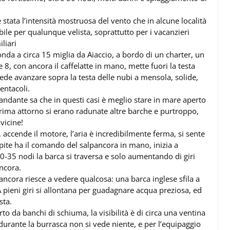
 stata l’intensità mostruosa del vento che in alcune località
bile per qualunque velista, soprattutto per i vacanzieri
liari
nda a circa 15 miglia da Aiaccio, a bordo di un charter, un
, con ancora il caffelatte in mano, mette fuori la testa
vede avanzare sopra la testa delle nubi a mensola, solide,
entacoli.
ndante sa che in questi casi è meglio stare in mare aperto
prima attorno si erano radunate altre barche e purtroppo,
vicine!
 accende il motore, l’aria è incredibilmente ferma, si sente
pite ha il comando del salpancora in mano, inizia a
0-35 nodi la barca si traversa e solo aumentando di giri
ancora.
 ancora riesce a vedere qualcosa: una barca inglese sfila a
 A pieni giri si allontana per guadagnare acqua preziosa, ed
sta.
rto da banchi di schiuma, la visibilità è di circa una ventina
 durante la burrasca non si vede niente, e per l’equipaggio