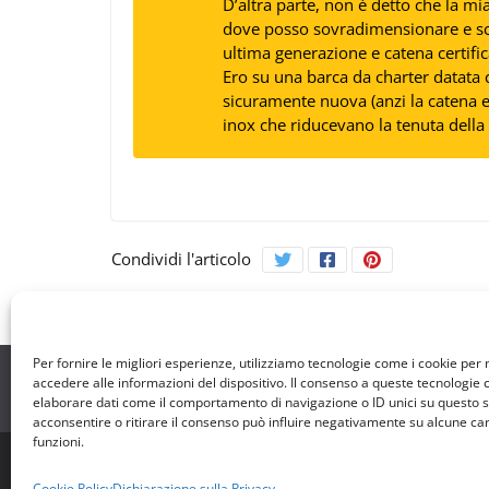
D’altra parte, non è detto che la m
dove posso sovradimensionare e sce
ultima generazione e catena certific
Ero su una barca da charter datata
sicuramente nuova (anzi la catena er
inox che riducevano la tenuta dell
Condividi l'articolo
Per fornire le migliori esperienze, utilizziamo tecnologie come i cookie pe
accedere alle informazioni del dispositivo. Il consenso a queste tecnologie 
elaborare dati come il comportamento di navigazione o ID unici su questo s
acconsentire o ritirare il consenso può influire negativamente su alcune car
funzioni.
Copyright © 2026
Rotte di Tutto il Mondo
. All righ
Cookie Policy
Dichiarazione sulla Privacy