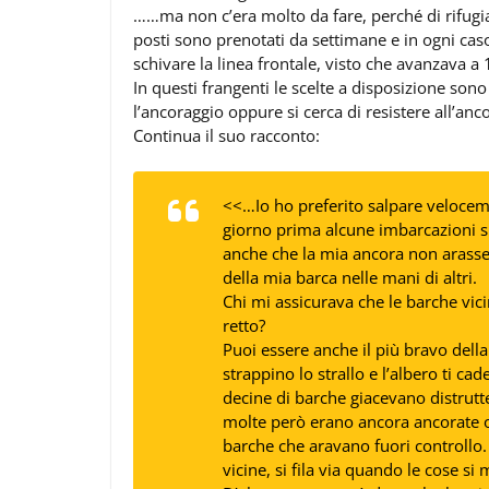
……ma non c’era molto da fare, perché di rifugiar
posti sono prenotati da settimane e in ogni cas
schivare la linea frontale, visto che avanzava 
In questi frangenti le scelte a disposizione so
l’ancoraggio oppure si cerca di resistere all’anc
Continua il suo racconto:
<<…Io ho preferito salpare veloceme
giorno prima alcune imbarcazioni s
anche che la mia ancora non arasse
della mia barca nelle mani di altri.
Chi mi assicurava che le barche vic
retto?
Puoi essere anche il più bravo della
strappino lo strallo e l’albero ti cad
decine di barche giacevano distrutt
molte però erano ancora ancorate o 
barche che aravano fuori controllo
vicine, si fila via quando le cose si