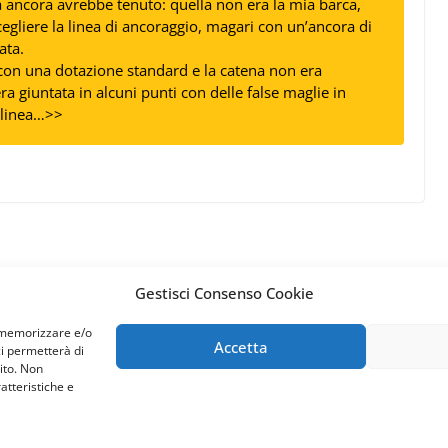
ia ancora avrebbe tenuto: quella non era la mia barca,
gliere la linea di ancoraggio, magari con un’ancora di
ata.
 con una dotazione standard e la catena non era
a giuntata in alcuni punti con delle false maglie in
a linea…>>
Gestisci Consenso Cookie
r memorizzare e/o
Accetta
ci permetterà di
ito. Non
atteristiche e
ts reserved. | via Gaetano Trezza 12, 37129 Verona (Italy) | P.IVA/C.