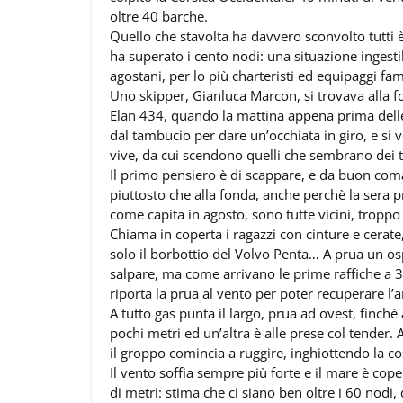
oltre 40 barche.
Quello che stavolta ha davvero sconvolto tutti è
ha superato i cento nodi: una situazione ingesti
agostani, per lo più charteristi ed equipaggi fami
Uno skipper, Gianluca Marcon, si trovava alla fo
Elan 434, quando la mattina appena prima delle 8
dal tambucio per dare un’occhiata in giro, e si 
vive, da cui scendono quelli che sembrano dei t
Il primo pensiero è di scappare, e da buon coma
piuttosto che alla fonda, anche perchè la sera 
come capita in agosto, sono tutte vicini, troppo 
Chiama in coperta i ragazzi con cinture e cerate,
solo il borbottio del Volvo Penta… A prua un os
salpare, ma come arrivano le prime raffiche a 3
riporta la prua al vento per poter recuperare l’
A tutto gas punta il largo, prua ad ovest, finché
pochi metri ed un’altra è alle prese col tender.
il groppo comincia a ruggire, inghiottendo la co
Il vento soffia sempre più forte e il mare è cope
di metri: stima che ci siano ben oltre i 60 nodi,