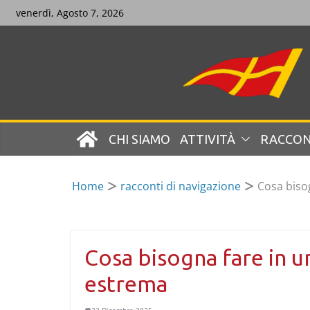
Skip
venerdì, Agosto 7, 2026
to
content
CHI SIAMO
ATTIVITÀ
RACCON
Home
racconti di navigazione
Cosa biso
Cosa bisogna fare in 
estrema