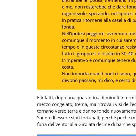
Entrambe le ipotesi, tremende, mi 
e me, non resterebbe che dare fondo
ragionevole, sperando, nell’ipotesi m
In pratica ritornerei alla casella di
fonda.
Nell’ipotesi peggiore, avremmo tras
comunque il momento in cui sarem
tempo e in queste circostanze resist
tutto il groppo si è risolto in 30-40
L’imperativo è comunque tenere duro
costa.
Non importa quanti nodi ci sono, qu
devono passare, mi dico, e cerco di
E infatti, dopo una quarantina di minuti intermin
mezzo congelato, trema, ma ritrova i visi dell’eq
tornano verso terra e danno fondo nuovament
Sanno di essere stati fortunati, perchè poche mi
furia del vento: alla Girolata decine di barche sp