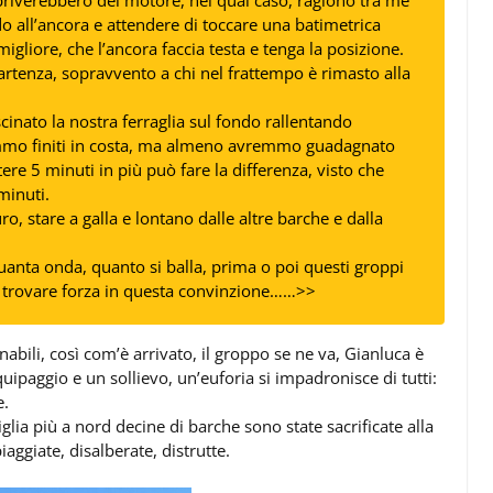
priverebbero del motore, nel qual caso, ragiono tra me
 all’ancora e attendere di toccare una batimetrica
igliore, che l’ancora faccia testa e tenga la posizione.
 partenza, sopravvento a chi nel frattempo è rimasto alla
cinato la nostra ferraglia sul fondo rallentando
mo finiti in costa, ma almeno avremmo guadagnato
ere 5 minuti in più può fare la differenza, visto che
 minuti.
, stare a galla e lontano dalle altre barche e dalla
anta onda, quanto si balla, prima o poi questi groppi
 trovare forza in questa convinzione
……>>
abili, così com’è arrivato, il groppo se ne va, Gianluca è
uipaggio e un sollievo, un’euforia si impadronisce di tutti:
e.
glia più a nord decine di barche sono state sacrificate alla
iaggiate, disalberate, distrutte.