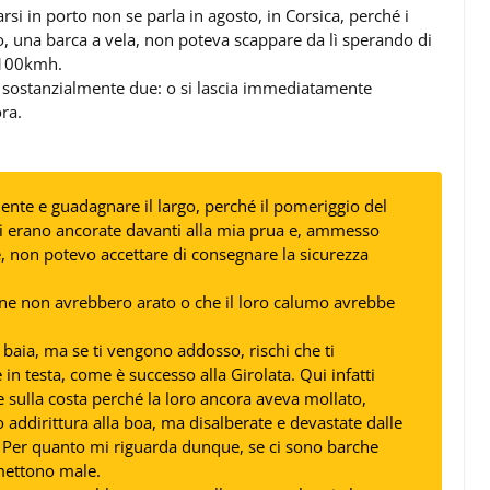
si in porto non se parla in agosto, in Corsica, perché i
o, una barca a vela, non poteva scappare da lì sperando di
a 100kmh.
no sostanzialmente due: o si lascia immediatamente
ora.
nte e guadagnare il largo, perché il pomeriggio del
i erano ancorate davanti alla mia prua e, ammesso
, non potevo accettare di consegnare la sicurezza
ine non avrebbero arato o che il loro calumo avrebbe
 baia, ma se ti vengono addosso, rischi che ti
e in testa, come è successo alla Girolata. Qui infatti
e sulla costa perché la loro ancora aveva mollato,
addirittura alla boa, ma disalberate e devastate dalle
. Per quanto mi riguarda dunque, se ci sono barche
 mettono male.