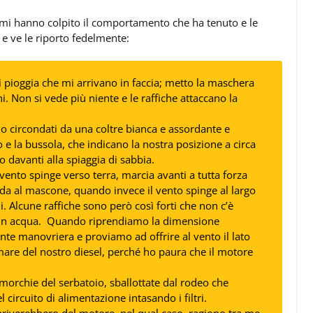
è mi hanno colpito il comportamento che ha tenuto e le
, e ve le riporto fedelmente:
di pioggia che mi arrivano in faccia; metto la maschera
i. Non si vede più niente e le raffiche attaccano la
o circondati da una coltre bianca e assordante e
to e la bussola, che indicano la nostra posizione a circa
o davanti alla spiaggia di sabbia.
 vento spinge verso terra, marcia avanti a tutta forza
nda al mascone, quando invece il vento spinge al largo
i. Alcune raffiche sono però così forti che non c’è
ffa in acqua. Quando riprendiamo la dimensione
nte manovriera e proviamo ad offrire al vento il lato
mare del nostro diesel, perché ho paura che il motore
 morchie del serbatoio, sballottate dal rodeo che
circuito di alimentazione intasando i filtri.