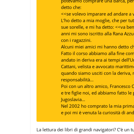
potevamo comprare una barca, perc
detto che:
<<se volevo imparare ad andare a 
L’ho detto a mia moglie, che per tut
sue sorelle, e mi ha detto: <<va ben
anni mi sono iscritto alla Rana Azz
con i ragazzini.
Alcuni miei amici mi hanno detto c
Fatto il corso abbiamo alla fine co
andato in deriva era ai tempi dell’
Cattani,
velista e avvocato
marittimo
quando siamo usciti con la deriva, 
responsabilità…
Poi con un altro amico, Francesco Co
e tre figlie noi, ed abbiamo fatto 
Jugoslavia…
Nel 2002 ho comprato la mia prima b
e poi mi è venuta la curiosità di a
La lettura dei libri di grandi navigatori? C’è un 