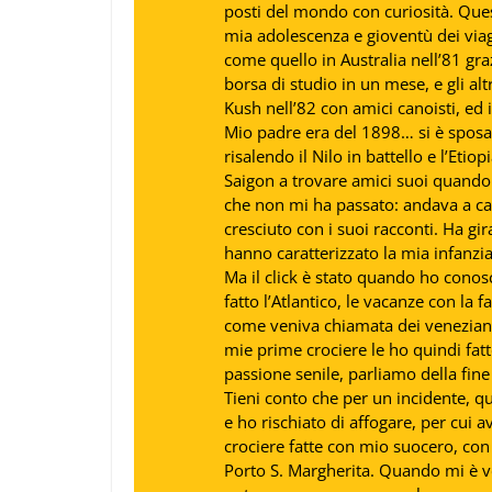
posti del mondo con curiosità. Ques
mia adolescenza e gioventù dei viagg
come quello in Australia nell’81 graz
borsa di studio in un mese, e gli alt
Kush nell’82 con amici canoisti, ed i
Mio padre era del 1898… si è sposa
risalendo il Nilo in battello e l’Eti
Saigon a trovare amici suoi quando 
che non mi ha passato: andava a cacci
cresciuto con i suoi racconti. Ha gir
hanno caratterizzato la mia infanzia
Ma il click è stato quando ho conos
fatto l’Atlantico, le vacanze con la 
come veniva chiamata dei veneziani
mie prime crociere le ho quindi fatt
passione senile, parliamo della fine
Tieni conto che per un incidente, 
e ho rischiato di affogare, per cui
crociere fatte con mio suocero, con
Porto S. Margherita. Quando mi è ve