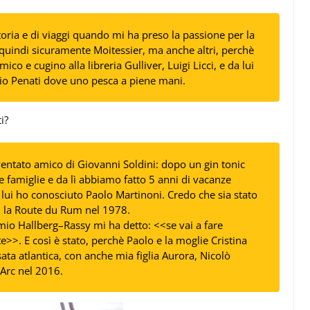
toria e di viaggi quando mi ha preso la passione per la
, quindi sicuramente Moitessier, ma anche altri, perchè
co e cugino alla libreria Gulliver, Luigi Licci, e da lui
nio Penati dove uno pesca a piene mani.
i?
ventato amico di Giovanni Soldini: dopo un gin tonic
e famiglie e da lì abbiamo fatto 5 anni di vacanze
 lui ho conosciuto Paolo Martinoni. Credo che sia stato
ia, la Route du Rum nel 1978.
 mio
Hallberg
–
Rassy
mi ha detto: <<se vai a fare
>>. E così è stato, perchè Paolo e la moglie Cristina
sata atlantica, con anche mia figlia Aurora, Nicolò
’Arc nel 2016.