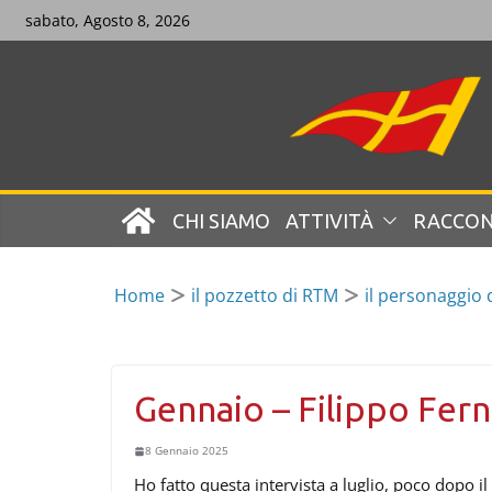
Skip
sabato, Agosto 8, 2026
to
content
CHI SIAMO
ATTIVITÀ
RACCON
Home
il pozzetto di RTM
il personaggio
Gennaio – Filippo Fer
8 Gennaio 2025
Ho fatto questa intervista a luglio, poco dopo il 