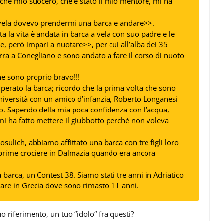
hè mio suocero, che è stato il mio mentore, mi ha
vela dovevo prendermi una barca e andare>>.
ta la vita è andata in barca a vela con suo padre e le
e, però impari a nuotare>>, per cui all’alba dei 35
urra a Conegliano e sono andato a fare il corso di nuoto
he sono proprio bravo!!!
mperato la barca; ricordo che la prima volta che sono
Università con un amico d’infanzia, Roberto Longanesi
. Sapendo della mia poca confidenza con l’acqua,
mi ha fatto mettere il giubbotto perchè non voleva
sulich, abbiamo affittato una barca con tre figli loro
le prime crociere in Dalmazia quando era ancora
arca, un Contest 38. Siamo stati tre anni in Adriatico
ndare in Grecia dove sono rimasto 11 anni.
tuo riferimento, un tuo “idolo“ fra questi?