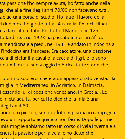
ta passione l’ho sempre avuta, ho fatto anche nella
i che alla fine degli anni 70/80 non facevano tutti,
ie ad una borsa di studio. Ho fatto il lavoro della
ri due mesi ho girato tutta l’Australia. Poi nell’Hindu
o a fare film e foto. Poi tutto il Marocco in 126…
to tardino… nel 1928 ha passato 6 mesi in Africa
opia meridionale a piedi, nel 1931 è andato in Indocina a
l’Indocina era francese. Era cacciatore, una passione
a di elefanti a cavallo, a caccia di tigri, e io sono
ato un film sul suo viaggio in Africa, tutte storie che
.
ciuto mio suocero, che era un appassionato velista. Ha
famiglia in Mediterraneo, in Adriatico, in Dalmazia,
 essendo lui di adozione veneziano, in Grecia… Le
e in età adulta, per cui io dico che la mia è una
 degli anni 80.
quando ero piccolo, sono caduto in piscina in campagna
 avevo un rapporto acquatico non facile. Dopo le prime
 mia moglie abbiamo fatto un corso di vela invernale a
nuta la passione per la vela le ho detto che