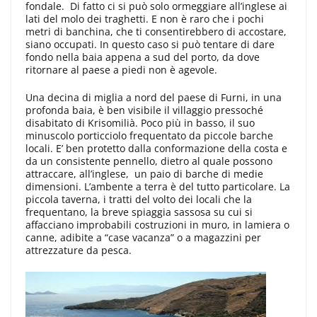
fondale. Di fatto ci si può solo ormeggiare all’inglese ai
lati del molo dei traghetti. E non è raro che i pochi
metri di banchina, che ti consentirebbero di accostare,
siano occupati. In questo caso si può tentare di dare
fondo nella baia appena a sud del porto, da dove
ritornare al paese a piedi non è agevole.
Una decina di miglia a nord del paese di Furni, in una
profonda baia, è ben visibile il villaggio pressoché
disabitato di Krisomilià. Poco più in basso, il suo
minuscolo porticciolo frequentato da piccole barche
locali. E’ ben protetto dalla conformazione della costa e
da un consistente pennello, dietro al quale possono
attraccare, all’inglese, un paio di barche di medie
dimensioni. L’ambente a terra è del tutto particolare. La
piccola taverna, i tratti del volto dei locali che la
frequentano, la breve spiaggia sassosa su cui si
affacciano improbabili costruzioni in muro, in lamiera o
canne, adibite a “case vacanza” o a magazzini per
attrezzature da pesca.