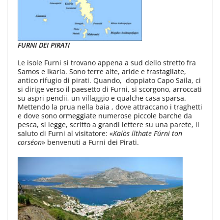
FURNI DEI PIRATI
Le isole Furni si trovano appena a sud dello stretto fra
Samos e Ikaría. Sono terre alte, aride e frastagliate,
antico rifugio di pirati. Quando, doppiato Capo Saila, ci
si dirige verso il paesetto di Furni, si scorgono, arroccati
su aspri pendii, un villaggio e qualche casa sparsa.
Mettendo la prua nella baia , dove attraccano i traghetti
e dove sono ormeggiate numerose piccole barche da
pesca, si legge, scritto a grandi lettere su una parete, il
saluto di Furni al visitatore: «
Kalòs ílthate Fúrni ton
corséon
» benvenuti a Furni dei Pirati.