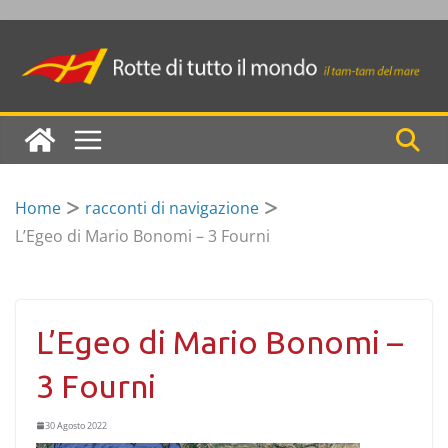
Skip
to
content
Home
racconti di navigazione
L’Egeo di Mario Bonomi – 3 Fourni
L’Egeo di Mario Bonomi –
3 Fourni
30 Agosto 2022