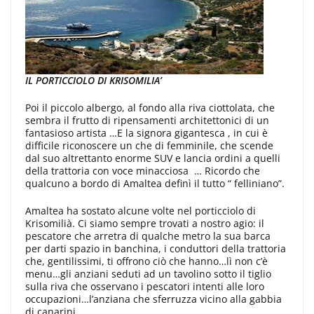
IL PORTICCIOLO DI KRISOMILIA’
Poi il piccolo albergo, al fondo alla riva ciottolata, che
sembra il frutto di ripensamenti architettonici di un
fantasioso artista …E la signora gigantesca , in cui è
difficile riconoscere un che di femminile, che scende
dal suo altrettanto enorme SUV e lancia ordini a quelli
della trattoria con voce minacciosa … Ricordo che
qualcuno a bordo di Amaltea definì il tutto “ felliniano”.
Amaltea ha sostato alcune volte nel porticciolo di
Krisomilià. Ci siamo sempre trovati a nostro agio: il
pescatore che arretra di qualche metro la sua barca
per darti spazio in banchina, i conduttori della trattoria
che, gentilissimi, ti offrono ciò che hanno…lì non c’è
menu…gli anziani seduti ad un tavolino sotto il tiglio
sulla riva che osservano i pescatori intenti alle loro
occupazioni…l’anziana che sferruzza vicino alla gabbia
di canarini…