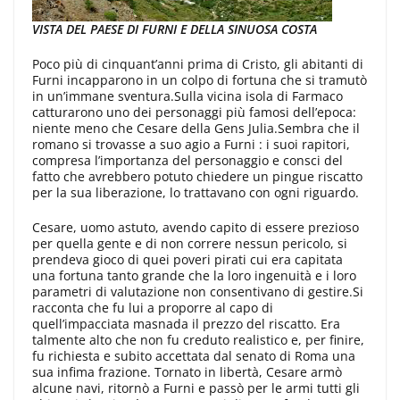
VISTA DEL PAESE DI FURNI E DELLA SINUOSA COSTA
Poco più di cinquant’anni prima di Cristo, gli abitanti di
Furni incapparono in un colpo di fortuna che si tramutò
in un’immane sventura.Sulla vicina isola di Farmaco
catturarono uno dei personaggi più famosi dell’epoca:
niente meno che Cesare della Gens Julia.Sembra che il
romano si trovasse a suo agio a Furni : i suoi rapitori,
compresa l’importanza del personaggio e consci del
fatto che avrebbero potuto chiedere un pingue riscatto
per la sua liberazione, lo trattavano con ogni riguardo.
Cesare, uomo astuto, avendo capito di essere prezioso
per quella gente e di non correre nessun pericolo, si
prendeva gioco di quei poveri pirati cui era capitata
una fortuna tanto grande che la loro ingenuità e i loro
parametri di valutazione non consentivano di gestire.Si
racconta che fu lui a proporre al capo di
quell’impacciata masnada il prezzo del riscatto. Era
talmente alto che non fu creduto realistico e, per finire,
fu richiesta e subito accettata dal senato di Roma una
sua infima frazione. Tornato in libertà, Cesare armò
alcune navi, ritornò a Furni e passò per le armi tutti gli