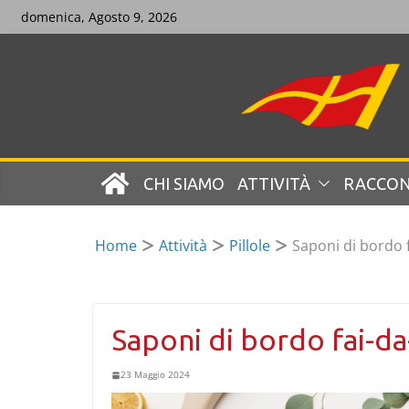
Skip
domenica, Agosto 9, 2026
to
content
CHI SIAMO
ATTIVITÀ
RACCON
Home
Attività
Pillole
Saponi di bordo f
Saponi di bordo fai-da
23 Maggio 2024