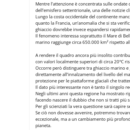
Mentre l’attenzione è concentrata sulle ondate 
dell’emisfero settentrionale, una delle notizie cl
Lungo la costa occidentale del continente manca
quanto la Francia, un’anomalia che si sta verific
ghiaccio dovrebbe invece espandersi rapidame
Il fenomeno interessa soprattutto il Mare di Bell
marino raggiunge circa 650.000 km² rispetto all
A rendere il quadro ancora più insolito contrib
con valori localmente superiori di circa 20°C ri
Occorre però distinguere tra ghiaccio marino e 
direttamente all’innalzamento del livello del m
protezione per le piattaforme glaciali che tratte
Il dato più interessante non è tanto il singolo
Negli ultimi anni questa regione ha mostrato rip
facendo nascere il dubbio che non si tratti più
Per gli scienziati la vera questione sarà capire s
Se ciò non dovesse avvenire, potremmo trovarc
eccezionale, ma a un cambiamento più profondo 
pianeta.