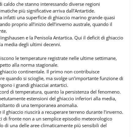
di caldo che stanno interessando diverse regioni
imatiche più significative arriva dall’Antartide.
 infatti una superficie di ghiaccio marino grande quasi
ando proprio all’inizio dell’inverno australe, quando il
nte.
ingshausen e la Penisola Antartica. Qui il deficit di ghiaccio
a media degli ultimi decenni.
uiscono le temperature registrate nelle ultime settimane,
spetto alla norma stagionale.
ghiaccio continentale. Il primo non contribuisce
are quando si scioglie, ma svolge un’importante funzione di
ngono i grandi ghiacciai antartici.
 record di temperatura, quanto la persistenza del fenomeno.
etutamente estensioni del ghiaccio inferiori alla media,
 soltanto di una temporanea anomalia.
e il ghiaccio riuscirà a recuperare terreno durante l’inverno.
i di fronte non a un semplice episodio meteorologico
di una delle aree climaticamente più sensibili del