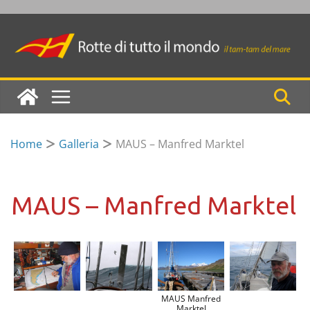
Skip
to
content
Home
Galleria
MAUS – Manfred Marktel
MAUS – Manfred Marktel
MAUS Manfred
Marktel