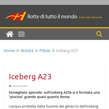
Skip
to
content
Home
Attività
Pillole
Iceberg A23
Iceberg A23
9 Febbraio 2026
Sorvegliato speciale: sull’iceberg A23a si è formata una
“piscina” grande quasi quanto Roma
L’acqua prodotta dalla fusione del ghiaccio dell’iceberg