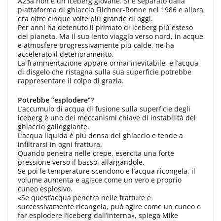
A23a non è un iceberg giovane. Si è separato dalla
piattaforma di ghiaccio Filchner-Ronne nel 1986 e allora
era oltre cinque volte più grande di oggi.
Per anni ha detenuto il primato di iceberg più esteso
del pianeta. Ma il suo lento viaggio verso nord, in acque
e atmosfere progressivamente più calde, ne ha
accelerato il deterioramento.
La frammentazione appare ormai inevitabile, e l’acqua
di disgelo che ristagna sulla sua superficie potrebbe
rappresentare il colpo di grazia.
Potrebbe “esplodere”?
L’accumulo di acqua di fusione sulla superficie degli
iceberg è uno dei meccanismi chiave di instabilità del
ghiaccio galleggiante.
L’acqua liquida è più densa del ghiaccio e tende a
infiltrarsi in ogni frattura.
Quando penetra nelle crepe, esercita una forte
pressione verso il basso, allargandole.
Se poi le temperature scendono e l’acqua ricongela, il
volume aumenta e agisce come un vero e proprio
cuneo esplosivo.
«Se quest’acqua penetra nelle fratture e
successivamente ricongela, può agire come un cuneo e
far esplodere l’iceberg dall’interno», spiega Mike