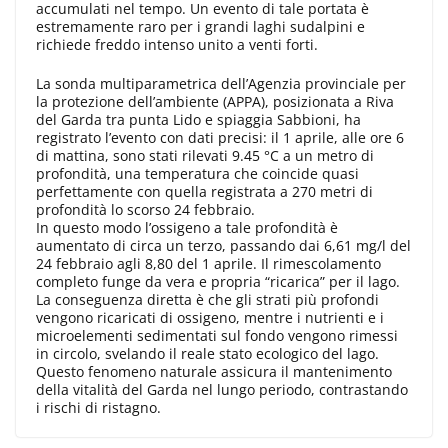
accumulati nel tempo. Un evento di tale portata è
estremamente raro per i grandi laghi sudalpini e
richiede freddo intenso unito a venti forti.
La sonda multiparametrica dell’Agenzia provinciale per
la protezione dell’ambiente (APPA), posizionata a Riva
del Garda tra punta Lido e spiaggia Sabbioni, ha
registrato l’evento con dati precisi: il 1 aprile, alle ore 6
di mattina, sono stati rilevati 9.45 °C a un metro di
profondità, una temperatura che coincide quasi
perfettamente con quella registrata a 270 metri di
profondità lo scorso 24 febbraio.
In questo modo l’ossigeno a tale profondità è
aumentato di circa un terzo, passando dai 6,61 mg/l del
24 febbraio agli 8,80 del 1 aprile. Il rimescolamento
completo funge da vera e propria “ricarica” per il lago.
La conseguenza diretta è che gli strati più profondi
vengono ricaricati di ossigeno, mentre i nutrienti e i
microelementi sedimentati sul fondo vengono rimessi
in circolo, svelando il reale stato ecologico del lago.
Questo fenomeno naturale assicura il mantenimento
della vitalità del Garda nel lungo periodo, contrastando
i rischi di ristagno.