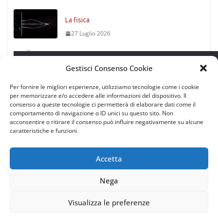
La fisica
27 Luglio 2026
Timoniere condannato
Leggi successivo
Gestisci Consenso Cookie
27 Luglio 2026
Per fornire le migliori esperienze, utilizziamo tecnologie come i cookie
per memorizzare e/o accedere alle informazioni del dispositivo. Il
consenso a queste tecnologie ci permetterà di elaborare dati come il
comportamento di navigazione o ID unici su questo sito. Non
L’impatto del ciclone Harry sulla
acconsentire o ritirare il consenso può influire negativamente su alcune
vita marina
caratteristiche e funzioni.
16 Febbraio 2026
Accetta
Saponi di bordo fai-da-te
Nega
Copyright © 2026
Rotte di Tutto il Mondo
. All rights reserved.
23 Maggio 2024
| via Gaetano Trezza 12, 37129 Verona (Italy) | P.IVA/C.F.
Visualizza le preferenze
11935200151 |
Privacy policy