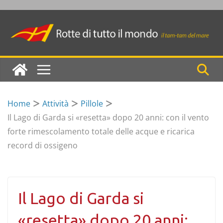
Skip
to
content
Home
Attività
Pillole
Il Lago di Garda si «resetta» dopo 20 anni: con il vento
forte rimescolamento totale delle acque e ricarica
record di ossigeno
Il Lago di Garda si
«resetta» dopo 20 anni: