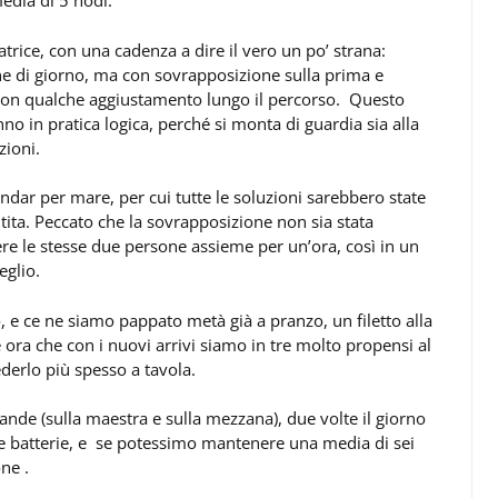
edia di 5 nodi.
atrice, con una cadenza a dire il vero un po’ strana:
e di giorno, ma con sovrapposizione sulla prima e
), con qualche aggiustamento lungo il percorso. Questo
no in pratica logica, perché si monta di guardia sia alla
zioni.
dar per mare, per cui tutte le soluzioni sarebbero state
tita. Peccato che la sovrapposizione non sia stata
re le stesse due persone assieme per un’ora, così in un
glio.
 e ce ne siamo pappato metà già a pranzo, un filetto alla
 e ora che con i nuovi arrivi siamo in tre molto propensi al
erlo più spesso a tavola.
rande (sulla maestra e sulla mezzana), due volte il giorno
e batterie, e se potessimo mantenere una media di sei
ne .