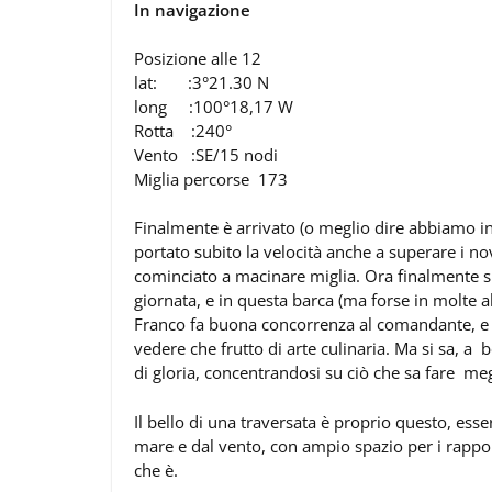
In navigazione
Posizione alle 12
lat: :3°21.30 N
long :100°18,17 W
Rotta :240°
Vento :SE/15 nodi
Miglia percorse 173
Finalmente è arrivato (o meglio dire abbiamo inc
portato subito la velocità anche a superare i n
cominciato a macinare miglia. Ora finalmente si
giornata, e in questa barca (ma forse in molte 
Franco fa buona concorrenza al comandante, e ci
vedere che frutto di arte culinaria. Ma si sa, a
di gloria, concentrandosi su ciò che sa fare meg
Il bello di una traversata è proprio questo, esse
mare e dal vento, con ampio spazio per i rappor
che è.