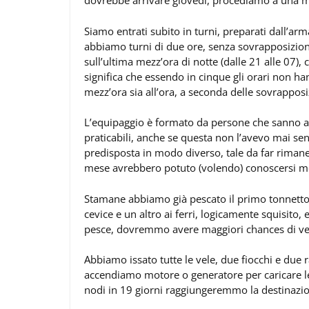
dovrebbe arrivare giovedì, procediamo a una m
Siamo entrati subito in turni, preparati dall’arm
abbiamo turni di due ore, senza sovrapposizion
sull’ultima mezz’ora di notte (dalle 21 alle 07
significa che essendo in cinque gli orari non han
mezz’ora sia all’ora, a seconda delle sovrapposi
L’equipaggio è formato da persone che sanno an
praticabili, anche se questa non l’avevo mai sen
predisposta in modo diverso, tale da far rimane
mese avrebbero potuto (volendo) conoscersi me
Stamane abbiamo già pescato il primo tonnetto,
cevice e un altro ai ferri, logicamente squisito,
pesce, dovremmo avere maggiori chances di ved
Abbiamo issato tutte le vele, due fiocchi e due 
accendiamo motore o generatore per caricare l
nodi in 19 giorni raggiungeremmo la destinazio