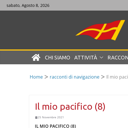
Skip
sabato, Agosto 8, 2026
to
content
CHI SIAMO
ATTIVITÀ
RACCON
Home
racconti di navigazione
Il mio paci
Il mio pacifico (8)
25 Novembre 2021
IL MIO PACIFICO (8)