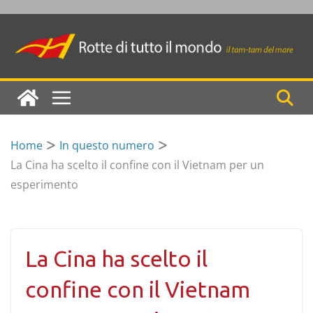
Skip
to
content
Home
In questo numero
La Cina ha scelto il confine con il Vietnam per un
esperimento
La Cina ha scelto il
confine con il Vietnam