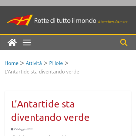
Skip
to
content
Home
Attività
Pillole
L’Antartide sta diventando verde
L’Antartide sta
diventando verde
25 Maggio 2026