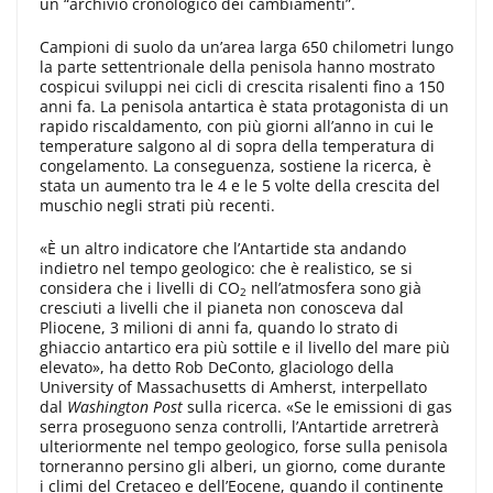
un “archivio cronologico dei cambiamenti”.
Campioni di suolo da un’area larga 650 chilometri lungo
la parte settentrionale della penisola hanno mostrato
cospicui sviluppi nei cicli di crescita risalenti fino a 150
anni fa. La penisola antartica è stata protagonista di un
rapido riscaldamento, con più giorni all’anno in cui le
temperature salgono al di sopra della temperatura di
congelamento. La conseguenza, sostiene la ricerca, è
stata un aumento tra le 4 e le 5 volte della crescita del
muschio negli strati più recenti.
«È un altro indicatore che l’Antartide sta andando
indietro nel tempo geologico: che è realistico, se si
considera che i livelli di CO
nell’atmosfera sono già
2
cresciuti a livelli che il pianeta non conosceva dal
Pliocene, 3 milioni di anni fa, quando lo strato di
ghiaccio antartico era più sottile e il livello del mare più
elevato», ha detto Rob DeConto, glaciologo della
University of Massachusetts di Amherst, interpellato
dal
Washington Post
sulla ricerca. «Se le emissioni di gas
serra proseguono senza controlli, l’Antartide arretrerà
ulteriormente nel tempo geologico, forse sulla penisola
torneranno persino gli alberi, un giorno, come durante
i climi del Cretaceo e dell’Eocene, quando il continente