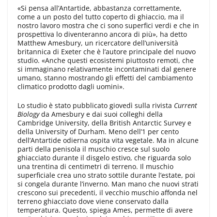
«Si pensa all’Antartide, abbastanza correttamente,
come a un posto del tutto coperto di ghiaccio, ma il
nostro lavoro mostra che ci sono superfici verdi e che in
prospettiva lo diventeranno ancora di più», ha detto
Matthew Amesbury, un ricercatore dell’università
britannica di Exeter che è l’autore principale del nuovo
studio. «Anche questi ecosistemi piuttosto remoti, che
si immaginano relativamente incontaminati dal genere
umano, stanno mostrando gli effetti del cambiamento
climatico prodotto dagli uomini».
Lo studio è stato pubblicato giovedì sulla rivista
Current
Biology
da Amesbury e dai suoi colleghi della
Cambridge University, della British Antarctic Survey e
della University of Durham. Meno dell’1 per cento
dell’Antartide odierna ospita vita vegetale. Ma in alcune
parti della penisola il muschio cresce sul suolo
ghiacciato durante il disgelo estivo, che riguarda solo
una trentina di centimetri di terreno. Il muschio
superficiale crea uno strato sottile durante l’estate, poi
si congela durante l’inverno. Man mano che nuovi strati
crescono sui precedenti, il vecchio muschio affonda nel
terreno ghiacciato dove viene conservato dalla
temperatura. Questo, spiega Ames, permette di avere