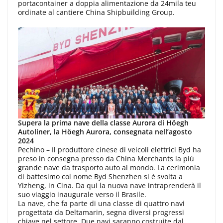
portacontainer a doppia alimentazione da 24mila teu
ordinate al cantiere China Shipbuilding Group.
Supera la prima nave della classe Aurora di Höegh
Autoliner, la Höegh Aurora, consegnata nell’agosto
2024
Pechino – Il produttore cinese di veicoli elettrici Byd ha
preso in consegna presso da China Merchants la più
grande nave da trasporto auto al mondo. La cerimonia
di battesimo col nome Byd Shenzhen si è svolta a
Yizheng, in Cina. Da qui la nuova nave intraprenderà il
suo viaggio inaugurale verso il Brasile.
La nave, che fa parte di una classe di quattro navi
progettata da Deltamarin, segna diversi progressi
chiave nel settore. Due navi saranno costruite dal