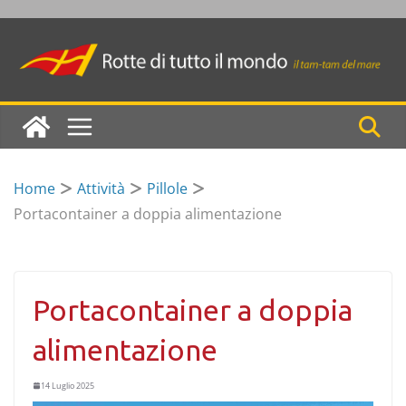
Skip
to
content
Home
Attività
Pillole
Portacontainer a doppia alimentazione
Portacontainer a doppia
alimentazione
14 Luglio 2025