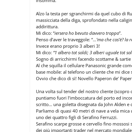
insomma.
Alzo la testa per sgranchirmi da quel cubo di R
massicciata della diga, sprofondato nella caligi
addirittura.
Mi dico: “
iersera ho bevuto davvero troppo
”.
Penso d’aver le traveggole: “…
’ma che cos’è? la 
Invece erano proprio 3 alberi 3!
Mi dico:
“1 albero tot soldi; 3 alberi uguale tot so
Sogno di arricchirmi facendo scottame & sarti
Al che squilla il cellulare Panasonic grande come
base mobile: al telefono un cliente che mi dice 
Ovvio che dico di sì! Novello Paperon de’ Paper
Una volta sul tender del nostro cliente (scopro 
puntiamo fuori l’imboccatura del porto ed inco
scritto… una goletta disegnata da John Alden e 
Parliamo di quasi 40 metri di nave a vela mica u
uno dei quattro figli di Serafino Ferruzzi.
Serafino scarpe grosse e cervello fino mossosi
dei più importanti trader nel mercato mondiale c