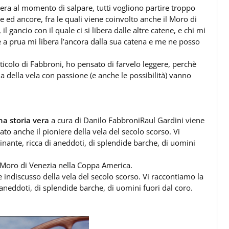
sera al momento di salpare, tutti vogliono partire troppo
ed ancore, fra le quali viene coinvolto anche il Moro di
 gancio con il quale ci si libera dalle altre catene, e chi mi
e a prua mi libera l’ancora dalla sua catena e me ne posso
rticolo di Fabbroni, ho pensato di farvelo leggere, perchè
ria della vela con passione (e anche le possibilità) vanno
na storia vera
a cura di Danilo FabbroniRaul Gardini viene
to anche il pioniere della vela del secolo scorso. Vi
nante, ricca di aneddoti, di splendide barche, di uomini
l Moro di Venezia nella Coppa America.
e indiscusso della vela del secolo scorso. Vi raccontiamo la
aneddoti, di splendide barche, di uomini fuori dal coro.