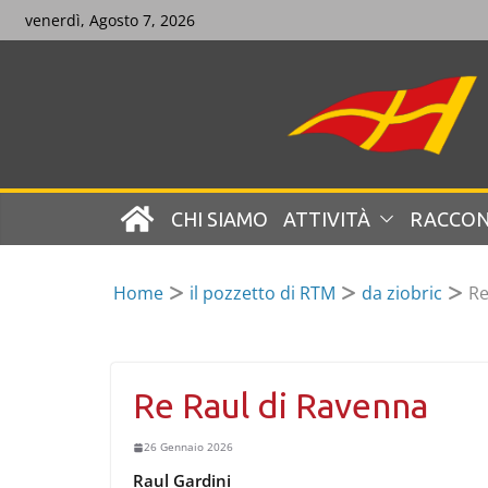
Skip
venerdì, Agosto 7, 2026
to
content
CHI SIAMO
ATTIVITÀ
RACCON
Home
il pozzetto di RTM
da ziobric
Re
Re Raul di Ravenna
26 Gennaio 2026
Raul Gardini