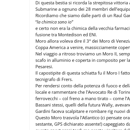
Di questa bestia si ricorda la strepitosa vittor
Submarine a ognuno dei 28 membri dell’equipag
Ricordiamo che siamo dalle parti di un Raul Gard
“
la chimica sono io”
e certo non era la chimica della vecchia farmac
fusione tra Montedison ed ENI.
Moro allora voleva dire il 3° dei Moro di Venezia
Coppa America a venire, massicciamente copert
Nel viaggio a ritroso troviamo un Moro II, sem
scafo in alluminio e coperta in composito per 
Pesaresi.
Il capostipite di questa schiatta fu il Moro I fa
tecnigrafo di Frers.
Per rendersi conto della potenza di fuoco e del
locale e rammentare che l’Avvocato Re di Torino
ferrovecchi – col freno a mano tirato – come l’Agn
Bassani stessi, quelli della futura Wally, ave
Gardini faceva scalpitare e rombare rig nuovi di
Questo Moro trasvola l’Atlantico (ci pensate ora
sestante, GPS dichiarato assente!) capeggiato da