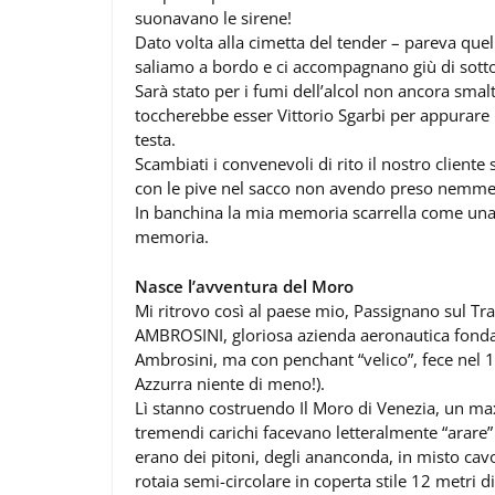
suonavano le sirene!
Dato volta alla cimetta del tender – pareva quel
saliamo a bordo e ci accompagnano giù di sotto 
Sarà stato per i fumi dell’alcol non ancora smalt
toccherebbe esser Vittorio Sgarbi per appurare la
testa.
Scambiati i convenevoli di rito il nostro cliente
con le pive nel sacco non avendo preso nemmeno
In banchina la mia memoria scarrella come una c
memoria.
Nasce l’avventura del Moro
Mi ritrovo così al paese mio, Passignano sul T
AMBROSINI, gloriosa azienda aeronautica fond
Ambrosini, ma con penchant “velico”, fece nel 19
Azzurra niente di meno!).
Lì stanno costruendo Il Moro di Venezia, un ma
tremendi carichi facevano letteralmente “arare” 
erano dei pitoni, degli ananconda, in misto cav
rotaia semi-circolare in coperta stile 12 metri 