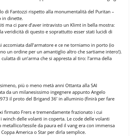
lo di Fantozzi rispetto alla monumentalità del Puritan –
in dinette.
iti ma ci pare d’aver intravisto un Klimt in bella mostra:
 veridicità di questo e soprattutto esser stati lucidi di
 si accomiata dall’armatore e ce ne torniamo in porto (io
 un ordine per un amantiglio altro che sartiame intero!).
ulatta di un’arma che si appresta al tiro: l’arma della
rasimeno, più o meno metà anni Ottanta alla SAI
ata da un milanesissimo ingegnere appunto Angelo
73 il proto del Brigand 36’ in alluminio (finirà per fare
xi firmato Frers e tremendamente frazionato i cui
i winch delle volanti in coperta. Le code delle volanti
o metallico/tessile da paura ed il vang era con immensa
di Coppa America o Star per dirla semplice.