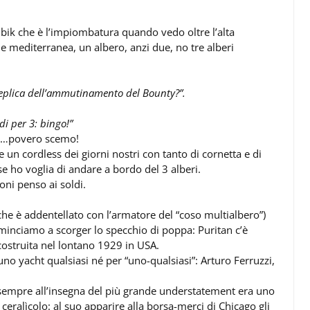
ubik che è l’impiombatura quando vedo oltre l’alta
ne mediterranea, un albero, anzi due, no tre alberi
replica dell’ammutinamento del Bounty?”.
ldi per 3: bingo!”
e …povero scemo!
 un cordless dei giorni nostri con tanto di cornetta e di
se ho voglia di andare a bordo del 3 alberi.
oni penso ai soldi.
che è addentellato con l’armatore del “coso multialbero”)
minciamo a scorger lo specchio di poppa: Puritan c’è
costruita nel lontano 1929 in USA.
no yacht qualsiasi né per “uno-qualsiasi”: Arturo Ferruzzi,
 sempre all’insegna del più grande understatement era uno
eralìcolo: al suo apparire alla borsa-merci di Chicago gli