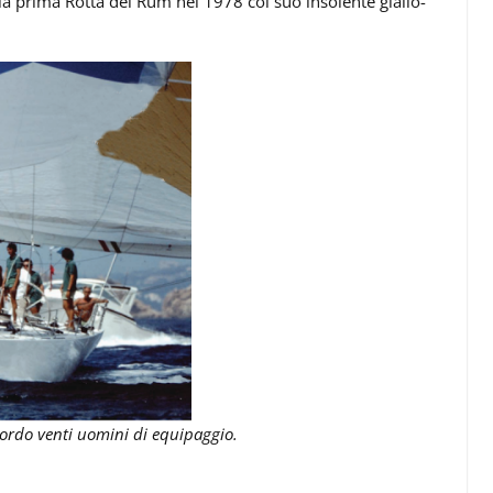
la prima Rotta del Rum nel 1978 col suo insolente giallo-
bordo venti uomini di equipaggio.