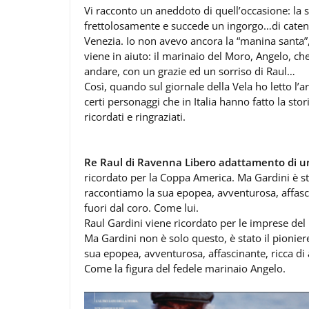
Vi racconto un aneddoto di quell’occasione: la 
frettolosamente e succede un ingorgo…di catene 
Venezia. Io non avevo ancora la “manina santa”, il
viene in aiuto: il marinaio del Moro, Angelo, ch
andare, con un grazie ed un sorriso di Raul…
Così, quando sul giornale della Vela ho letto l’a
certi personaggi che in Italia hanno fatto la sto
ricordati e ringraziati.
Re Raul di Ravenna Libero adattamento di u
ricordato per la Coppa America. Ma Gardini è sta
raccontiamo la sua epopea, avventurosa, affasci
fuori dal coro. Come lui.
Raul Gardini viene ricordato per le imprese de
Ma Gardini non è solo questo, è stato il pionier
sua epopea, avventurosa, affascinante, ricca di 
Come la figura del fedele marinaio Angelo.