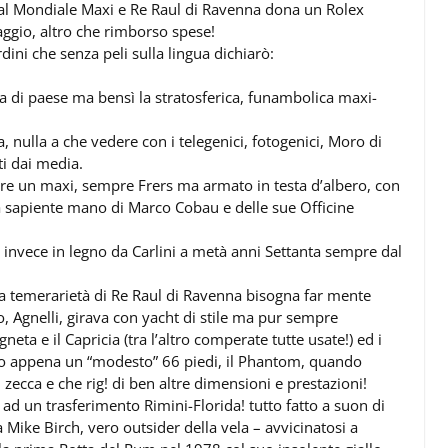
ia al Mondiale Maxi e Re Raul di Ravenna dona un Rolex
gio, altro che rimborso spese!
ini che senza peli sulla lingua dichiarò:
ia di paese ma bensì la stratosferica, funambolica maxi-
, nulla a che vedere con i telegenici, fotogenici, Moro di
i dai media.
pre un maxi, sempre Frers ma armato in testa d’albero, con
la sapiente mano di Marco Cobau e delle sue Officine
tto invece in legno da Carlini a metà anni Settanta sempre dal
la temerarietà di Re Raul di Ravenna bisogna far mente
, Agnelli, girava con yacht di stile ma pur sempre
eta e il Capricia (tra l’altro comperate tutte usate!) ed i
vano appena un “modesto” 66 piedi, il Phantom, quando
 zecca e che rig! di ben altre dimensioni e prestazioni!
 ad un trasferimento Rimini-Florida! tutto fatto a suon di
 Mike Birch, vero outsider della vela – avvicinatosi a