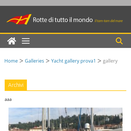
Skip
to
content
Home
Galleries
Yacht gallery prova1
gallery
Archivi
aaa