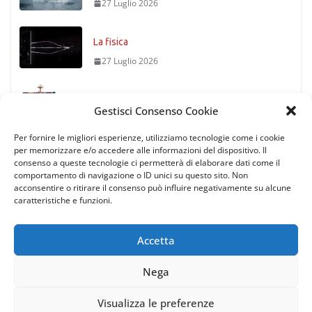
27 Luglio 2026
La fisica
27 Luglio 2026
Timoniere condannato
Gestisci Consenso Cookie
27 Luglio 2026
Per fornire le migliori esperienze, utilizziamo tecnologie come i cookie
per memorizzare e/o accedere alle informazioni del dispositivo. Il
consenso a queste tecnologie ci permetterà di elaborare dati come il
comportamento di navigazione o ID unici su questo sito. Non
acconsentire o ritirare il consenso può influire negativamente su alcune
caratteristiche e funzioni.
Accetta
Nega
Copyright © 2026
Rotte di Tutto il Mondo
. All rights reserved.
| via Gaetano Trezza 12, 37129 Verona (Italy) | P.IVA/C.F.
Visualizza le preferenze
11935200151 |
Privacy policy