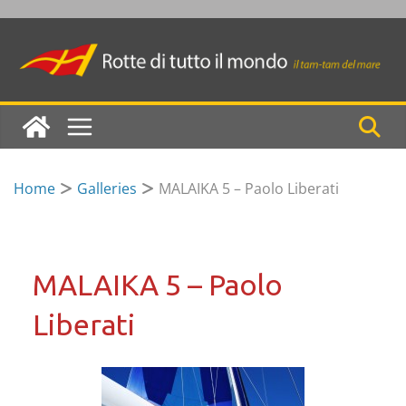
Skip
to
content
Home
Galleries
MALAIKA 5 – Paolo Liberati
MALAIKA 5 – Paolo
Liberati