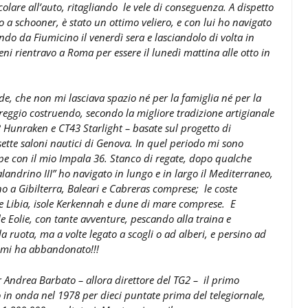
olare all’auto, ritagliando le vele di conseguenza. A dispetto
 a schooner, è stato un ottimo veliero, e con lui ho navigato
endo da Fiumicino il venerdì sera e lasciandolo di volta in
eni rientravo a Roma per essere il lunedì mattina alle otto in
de, che non mi lasciava spazio né per la famiglia né per la
eggio costruendo, secondo la migliore tradizione artigianale
3 Hunraken e CT43 Starlight – basate sul progetto di
ette saloni nautici di Genova. In quel periodo mi sono
pe con il mio Impala 36. Stanco di regate, dopo qualche
alandrino III” ho navigato in lungo e in largo il Mediterraneo,
ino a Gibilterra, Baleari e Cabreras comprese; le coste
a e Libia, isole Kerkennah e dune di mare comprese. E
e Eolie, con tante avventure, pescando alla traina e
 ruota, ma a volte legato a scogli o ad alberi, e persino ad
e mi ha abbandonato!!!
r Andrea Barbato – allora direttore del TG2 – il primo
 in onda nel 1978 per dieci puntate prima del telegiornale,