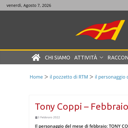
Skip
venerdì, Agosto 7, 2026
to
content
CHI SIAMO
ATTIVITÀ
RACCON
Home
il pozzetto di RTM
il personaggio
Tony Coppi – Febbrai
3 Febbraio 2022
Il personaggio del mese di febbraio: TONY C