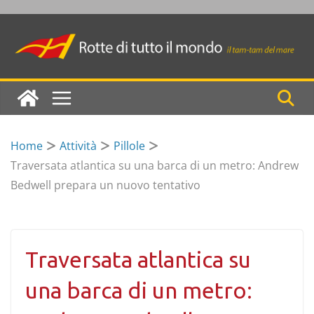
Skip
to
content
Home
Attività
Pillole
Traversata atlantica su una barca di un metro: Andrew
Bedwell prepara un nuovo tentativo
Traversata atlantica su
una barca di un metro: