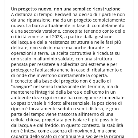
Un progetto nuovo, non una semplice ricostruzione
A distanza di tempo, Bedwell ha deciso di ripartire non
da una riparazione, ma da un progetto completamente
nuovo. La barca attualmente in fase di completamento
è una seconda versione, concepita tenendo conto delle
criticità emerse nel 2023, a partire dalla gestione
dell’acqua e dalla resistenza strutturale nelle fasi più
delicate, non solo in mare ma anche durante le
operazioni a terra. La scelta costruttiva è ricaduta su
uno scafo in alluminio saldato, con una struttura
pensata per resistere a sollecitazioni estreme e per
proteggere l’abitacolo anche in caso di ribaltamento o
di onde che investono direttamente la coperta.
Il concetto alla base del progetto non è quello di
“navigare” nel senso tradizionale del termine, ma di
mantenere l’integrità della barca e dell’uomo in un
ambiente dove ogni errore ha conseguenze immediate.
Lo spazio vitale è ridotto all’essenziale, la posizione di
riposo è forzatamente seduta o semi-distesa, e gran
parte del tempo viene trascorsa all’interno di una
cellula chiusa, progettata per isolare il più possibile
dall’acqua e dal freddo. In questo contesto, la stabilità
non è intesa come assenza di movimenti, ma come
capacità dello scafo di continuare a svolgere la propria