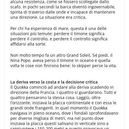
alcuna resistenza, come se fossero scollegate dallo
scafo. In pochi secondi la barca diventò ingovernabile,
spinta di traverso dalle onde e incapace di mantenere
una direzione. La situazione era critica.
Per chi ha esperienza di mare, questa è una delle
situazioni più temute: perdere il timone significa
perdere il controllo, e perdere il controllo significa
affidarsi alla sorte.
Non molto tempo fa un altro Grand Soleil, 54 piedi, il
Nina Pope, aveva perso il timone in oceano e quella
volta le cose non finirono bene: lo skipper perse la vita.
La deriva verso la costa e la decisione critica
Il Quokka cominciò ad andare alla deriva scadendo in
direzione della Francia. I quattro si guardarono. Tutti e
quattro pensarono la stessa cosa. Laggiù, oltre
l’orizzonte, iniziava la placca continentale e con essa le
grandi onde frangenti. In quel momento il Quokka
navigava in pieno oceano, dove i fondali sprofondavano
per diverse migliaia di metri, ma nel punto dove
iniziava la placca questi salivano in verticale sino a
raggiungere i 150-200 metri e questo provocava un