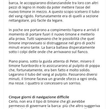
barca, le accoppiarono distanziandole tra loro con altri
pezzi di legno in modo da poter mettere l’asse del
nuovo timone in mezzo. A questo scopo scelsero il tubo
del vang rigido. Fortunatamente era di quelli a sezione
rettangolare, più facile da legare.
In poche ore portarono a compimento l’opera e arrivò il
momento di portare fuori il nuovo timone e metterlo
alla prova. Tutti sapevano che le possibilità che quel
timone improvvisato si distruggesse nel giro di pochi
minuti erano tante. La barca ballava disperatamente
sotto i colpi delle onde che arrivavano sul fianco.
Piano piano, sotto la guida attenta di Peter, misero il
timone fuoribordo e lo assicurarono al pulpito di poppa
che, fortunatamente, era ben fatto e molto solido.
Legarono il tubo del vang al pulpito. Passarono diversi
minuti, il timone faceva un grande sforzo a ogni onda,
ma resse. I quattro si concessero un sorriso.
Cinque giorni di navigazione difficile
Certo, non era il tipo di timone che gli avrebbe
permesso di governare la barca: più che altro suggeriva