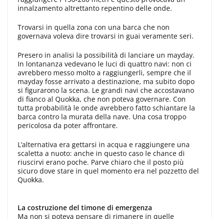
innalzamento altrettanto repentino delle onde.
Trovarsi in quella zona con una barca che non
governava voleva dire trovarsi in guai veramente seri.
Presero in analisi la possibilità di lanciare un mayday.
In lontananza vedevano le luci di quattro navi: non ci
avrebbero messo molto a raggiungerli, sempre che il
mayday fosse arrivato a destinazione, ma subito dopo
si figurarono la scena. Le grandi navi che accostavano
di fianco al Quokka, che non poteva governare. Con
tutta probabilità le onde avrebbero fatto schiantare la
barca contro la murata della nave. Una cosa troppo
pericolosa da poter affrontare.
L’alternativa era gettarsi in acqua e raggiungere una
scaletta a nuoto: anche in questo caso le chance di
riuscirvi erano poche. Parve chiaro che il posto più
sicuro dove stare in quel momento era nel pozzetto del
Quokka.
La costruzione del timone di emergenza
Ma non si poteva pensare di rimanere in quelle