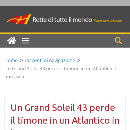
Skip
to
content
Home
racconti di navigazione
Un Grand Soleil 43 perde il timone in un Atlantico in
burrasca
Un Grand Soleil 43 perde
il timone in un Atlantico in