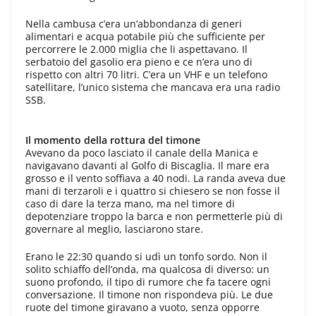
Nella cambusa c’era un’abbondanza di generi
alimentari e acqua potabile più che sufficiente per
percorrere le 2.000 miglia che li aspettavano. Il
serbatoio del gasolio era pieno e ce n’era uno di
rispetto con altri 70 litri. C’era un VHF e un telefono
satellitare, l’unico sistema che mancava era una radio
SSB.
Il momento della rottura del timone
Avevano da poco lasciato il canale della Manica e
navigavano davanti al Golfo di Biscaglia. Il mare era
grosso e il vento soffiava a 40 nodi. La randa aveva due
mani di terzaroli e i quattro si chiesero se non fosse il
caso di dare la terza mano, ma nel timore di
depotenziare troppo la barca e non permetterle più di
governare al meglio, lasciarono stare.
Erano le 22:30 quando si udì un tonfo sordo. Non il
solito schiaffo dell’onda, ma qualcosa di diverso: un
suono profondo, il tipo di rumore che fa tacere ogni
conversazione. Il timone non rispondeva più. Le due
ruote del timone giravano a vuoto, senza opporre