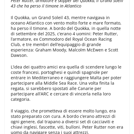
Peter Rutter, armatore e skipper del Quokka, il Grand Soelil
43 che ha perso il timone in Atlantico
Il Quokka, un Grand Soleil 43, mentre navigava in
oceano Atlantico con vento molto forte e mare formato,
ha perso il timone. A bordo del Quokka, in quella notte
di settembre del 2025, c’erano 4 uomini: Peter Rutter,
l’armatore, ex Commodoro del Royal Ocean Racing
Club, e tre membri dell’equipaggio di grande
esperienza: Graham Moody, Malcolm McEwen e Scott
Dawson.
L’idea dei quattro amici era quella di scendere lungo le
coste francesi, portoghesi e quindi spagnole per
entrare in Mediterraneo e raggiungere Malta per poter
partecipare alla Middle Sea Race. Una volta finita la
regata, si sarebbero spostati alle Canarie per
partecipare all’ARC e cercare di vincerla nella loro
categoria.
Il viaggio, che prometteva di essere molto lungo, era
stato preparato con cura. A bordo c’erano attrezzi di
ogni genere, dal trapano a diversi set di cacciaviti e
chiavi inglesi, fascette, viti, bulloni. Peter Rutter non era
uomo da navigare senza i suoi attrezzi.