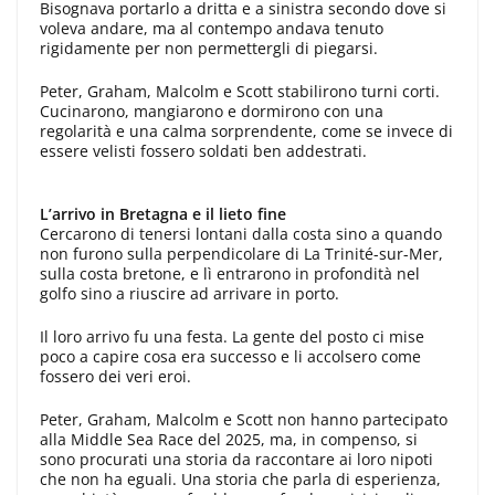
Bisognava portarlo a dritta e a sinistra secondo dove si
voleva andare, ma al contempo andava tenuto
rigidamente per non permettergli di piegarsi.
Peter, Graham, Malcolm e Scott stabilirono turni corti.
Cucinarono, mangiarono e dormirono con una
regolarità e una calma sorprendente, come se invece di
essere velisti fossero soldati ben addestrati.
L’arrivo in Bretagna e il lieto fine
Cercarono di tenersi lontani dalla costa sino a quando
non furono sulla perpendicolare di La Trinité-sur-Mer,
sulla costa bretone, e lì entrarono in profondità nel
golfo sino a riuscire ad arrivare in porto.
Il loro arrivo fu una festa. La gente del posto ci mise
poco a capire cosa era successo e li accolsero come
fossero dei veri eroi.
Peter, Graham, Malcolm e Scott non hanno partecipato
alla Middle Sea Race del 2025, ma, in compenso, si
sono procurati una storia da raccontare ai loro nipoti
che non ha eguali. Una storia che parla di esperienza,