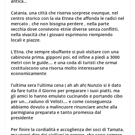
antica…
Catania, una città che riserva sorprese ovunque, nel
centro storico con la via Etnea che affonda le radici nel
mercato , che non bisogna perdere , nella parte
vecchia dove convivono etnie diverse senza conflitti,
nella vivacità che i giovani esprimono riempiendo
locali e piazze.
L’Etna, che sempre sbuffante si può visitare con una
cabinovia prima, gipponi poi, ed infine a piedi a 3000
metri con le guide…. e una coda di turisti che ormai
costituiscono una risorsa molto interessante
economicamente
l’ultima sera l’ultima cena ( ah ah ah) Nunzio si è dato
da fare tutto il Giorno per preparare i suoi piatti, ma
gli amici lo hanno emulato cucinando e portando cibo
per un….raduno di Velisti…. e come conseguenza
abbiamo dovuto a malincuore rinunciare anche alla
parmigiana preparata e tanto promessa dal
presidente
Per finire la cordialità e accoglienza dei soci di Tamata,
ma vorrei dire dei siciliani in genere, che sono sempre