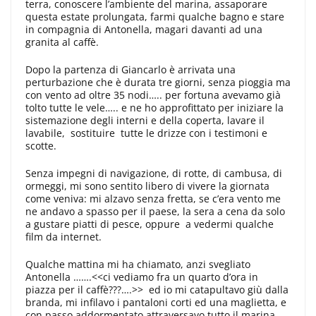
terra, conoscere l’ambiente del marina, assaporare
questa estate prolungata, farmi qualche bagno e stare
in compagnia di Antonella, magari davanti ad una
granita al caffè.
Dopo la partenza di Giancarlo è arrivata una
perturbazione che è durata tre giorni, senza pioggia ma
con vento ad oltre 35 nodi….. per fortuna avevamo già
tolto tutte le vele….. e ne ho approfittato per iniziare la
sistemazione degli interni e della coperta, lavare il
lavabile, sostituire tutte le drizze con i testimoni e
scotte.
Senza impegni di navigazione, di rotte, di cambusa, di
ormeggi, mi sono sentito libero di vivere la giornata
come veniva: mi alzavo senza fretta, se c’era vento me
ne andavo a spasso per il paese, la sera a cena da solo
a gustare piatti di pesce, oppure a vedermi qualche
film da internet.
Qualche mattina mi ha chiamato, anzi svegliato
Antonella …….<<ci vediamo fra un quarto d’ora in
piazza per il caffè???….>> ed io mi catapultavo giù dalla
branda, mi infilavo i pantaloni corti ed una maglietta, e
con passo addormentato attraversavo tutto il marina