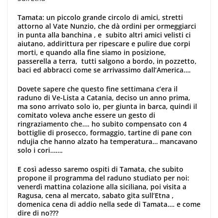
Tamata: un piccolo
grande circolo di amici, stretti
attorno al Vate Nunzio, che dà ordini per ormeggiarci
in punta all
a banchina , e subito altri amici velisti ci
aiutano, addirittura per ripescare e pulire due corpi
morti, e quando alla fine siamo in posizione,
passerella a terra, tutti salgono a bordo, in pozzetto,
baci ed abbracci come se arrivassimo dall’America….
Dovete sapere che questo fine settimana c’era il
raduno di Ve-Lista a Catania, deciso un anno prima,
ma sono arrivato solo io, per giunta in barca, quindi il
comitato voleva anche essere un gesto di
ringraziamento che…. ho subito compensato con 4
bottiglie di prosecco, formaggio, tartine di pane con
ndujia che hanno alzato ha temperatura… mancavano
solo i cori…….
E così adesso saremo ospiti di Tamata, che subito
propone il programma del raduno studiato per noi:
venerdì mattina colazione alla siciliana, poi visita a
Ragusa, cena al mercato, sabato gita sull’Etna ,
domenica cena di addio nella sede di Tamata…. e come
dire di no???