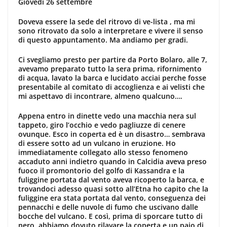
Giovedì 26 settembre
Doveva essere la sede del ritrovo di ve-lista , ma mi
sono ritrovato da solo a interpretare e vivere il senso
di questo appuntamento. Ma andiamo per gradi.
Ci svegliamo presto per partire da Porto Bolaro, alle 7,
avevamo preparato tutto la sera prima, rifornimento
di acqua, lavato la barca e lucidato acciai perche fosse
presentabile al comitato di accoglienza e ai velisti che
mi aspettavo di incontrare, almeno qualcuno….
Appena entro in dinette vedo una macchia nera sul
tappeto, giro l’occhio e vedo pagliuzze di cenere
ovunque. Esco in coperta ed è un disastro… sembrava
di essere sotto ad un vulcano in eruzione. Ho
immediatamente collegato allo stesso fenomeno
accaduto anni indietro quando in Calcidia aveva preso
fuoco il promontorio del golfo di Kassandra e la
fuliggine portata dal vento aveva ricoperto la barca, e
trovandoci adesso quasi sotto all’Etna ho capito che la
fuliggine era stata portata dal vento, conseguenza dei
pennacchi e delle nuvole di fumo che uscivano dalle
bocche del vulcano. E così, prima di sporcare tutto di
nero, abbiamo dovuto rilavare la coperta e un paio di