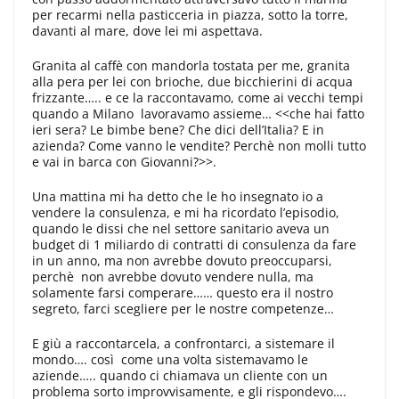
per recarmi nella pasticceria in piazza, sotto la torre,
davanti al mare, dove lei mi aspettava.
Granita al caffè con mandorla tostata per me, granita
alla pera per lei con brioche, due bicchierini di acqua
frizzante….. e ce la raccontavamo, come ai vecchi tempi
quando a Milano lavoravamo assieme… <<che hai fatto
ieri sera? Le bimbe bene? Che dici dell’Italia? E in
azienda? Come vanno le vendite? Perchè non molli tutto
e vai in barca con Giovanni?>>.
Una mattina mi ha detto che le ho insegnato io a
vendere la consulenza, e mi ha ricordato l’episodio,
quando le dissi che nel settore sanitario aveva un
budget di 1 miliardo di contratti di consulenza da fare
in un anno, ma non avrebbe dovuto preoccuparsi,
perchè non avrebbe dovuto vendere nulla, ma
solamente farsi comperare…… questo era il nostro
segreto, farci scegliere per le nostre competenze…
E giù a raccontarcela, a confrontarci, a sistemare il
mondo…. così come una volta sistemavamo le
aziende….. quando ci chiamava un cliente con un
problema sorto improvvisamente, e gli rispondevo….