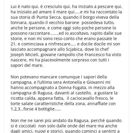
Lui è nato qui, è cresciuto qui, ha iniziato a pescare qui,
ha iniziato ad amare il mare qui…..e mi ha raccontato la
sua storia di Punta Secca, quando il borgo viveva della
tonnara, quando il vecchio barone possedeva tutto,
anche le persone, e come oggi solo poche persone lo
possono raccontare……..ed io ascoltavo, rapito dalle sue
storie, e non mi sono reso conto che erano passate le
21, e cominciava a rinfrescare….. e docile docile mi son
lasciato accompagnare allo Scjabica, dove lo chef
Joseph Micieli, giovane rampollo che Francesco ha visto
nascere, mi ha piacevolmente sorpreso con tutti i
sapori del mare.
Non potevano mancare comunque i sapori della
campagna, e l’ultima sera Antonella e Giovanni mi
hanno accompagnato a Donna Fugata, in mezzo alla
campagna di Ragusa, davanti al castello, a gustare la
ricotta calda, appena fatta, il caciocavallo fresco, le
torte salate caratteristiche della zona, annaffiate con
1,2,3…forse 4 bottiglie……
Non me ne sarei più andato da Ragusa, perchè quando
si è coccolati non solo dalle onde del mare ma anche
dagli amici, nuovi e storici, quando cominci a sentirti a