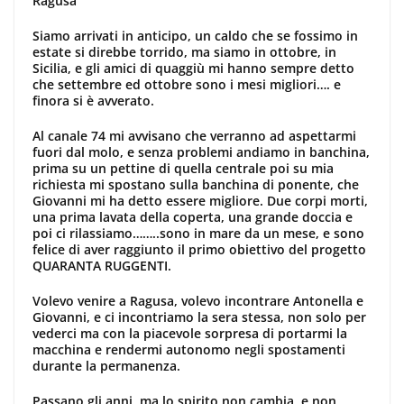
Ragusa
Siamo arrivati in anticipo, un caldo che se fossimo in
estate si direbbe torrido, ma siamo in ottobre, in
Sicilia, e gli amici di quaggiù mi hanno sempre detto
che settembre ed ottobre sono i mesi migliori…. e
finora si è avverato.
Al canale 74 mi avvisano che verranno ad aspettarmi
fuori dal molo, e senza problemi andiamo in banchina,
prima su un pettine di quella centrale poi su mia
richiesta mi spostano sulla banchina di ponente, che
Giovanni mi ha detto essere migliore. Due corpi morti,
una prima lavata della coperta, una grande doccia e
poi ci rilassiamo……..sono in mare da un mese, e sono
felice di aver raggiunto il primo obiettivo del progetto
QUARANTA RUGGENTI.
Volevo venire a Ragusa, volevo incontrare Antonella e
Giovanni, e ci incontriamo la sera stessa, non solo per
vederci ma con la piacevole sorpresa di portarmi la
macchina e rendermi autonomo negli spostamenti
durante la permanenza.
Passano gli anni, ma lo spirito non cambia, e non