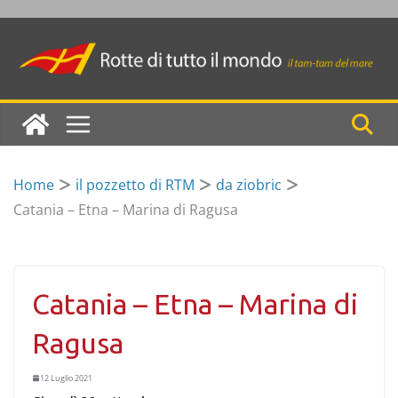
Skip
to
content
Home
il pozzetto di RTM
da ziobric
Catania – Etna – Marina di Ragusa
Catania – Etna – Marina di
Ragusa
12 Luglio 2021