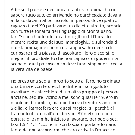
Adesso il paese è dei suoi abitanti, si rianima, ha un
sapore tutto suo, ed arrivando ho parcheggiato davanti
al faro, davanti al porticciolo, in piazza, dove quattro
ragazzotti del ’99 parlavano un dialetto stretto, proprio
con tutte le tonalità del linguaggio di Montalbano,
tant’è che chiudendo un attimo gli occhi l’ho visto
mentre recita uno dei suoi monologhi… e sull’onda di
questa immagine che mi era apparsa ho deciso di
curiosare nella piazza, di ascoltare i loro discorsi, o
meglio il loro dialetto che non capisco, di godermi la
scena di quel palcoscenico dove fuori stagione si recita
la vera vita de paese.
Ho preso una sedia proprio sotto al faro, ho ordinato
una birra e con le orecchie dritte mi son goduto
ascoltare le chiacchiere di un altro gruppo di persone
anziane, sedute vicino a me: sono quasi le 19, ero in
maniche di camicia, ma non faceva freddo, siamo in
Sicilia, e l’atmosfera era quasi magica, si, perchè al
tramonto il faro dall’alto dei suoi 37 metri con una
portata di 37mn ha iniziato a lavorare, periodo 8 sec,
fasi 1,5-1-1,5-4……. e mi son lasciato portare lontano,
tanto da non accorgermi che era arrivato Francesco.