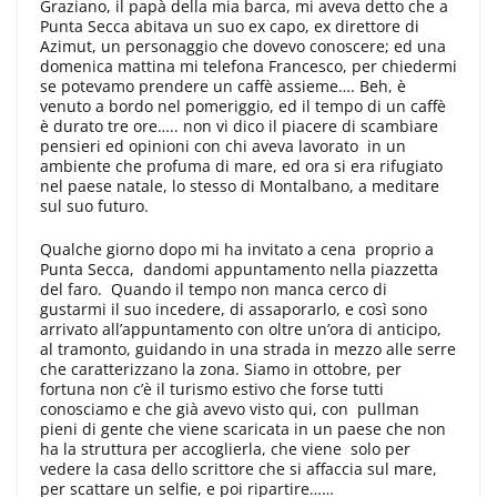
Graziano, il papà della mia barca, mi aveva detto che a
Punta Secca abitava un suo ex capo, ex direttore di
Azimut, un personaggio che dovevo conoscere; ed una
domenica mattina mi telefona Francesco, per chiedermi
se potevamo prendere un caffè assieme…. Beh, è
venuto a bordo nel pomeriggio, ed il tempo di un caffè
è durato tre ore….. non vi dico il piacere di scambiare
pensieri ed opinioni con chi aveva lavorato in un
ambiente che profuma di mare, ed ora si era rifugiato
nel paese natale, lo stesso di Montalbano, a meditare
sul suo futuro.
Qualche giorno dopo mi ha invitato a cena proprio a
Punta Secca, dandomi appuntamento nella piazzetta
del faro. Quando il tempo non manca cerco di
gustarmi il suo incedere, di assaporarlo, e così sono
arrivato all’appuntamento con oltre un’ora di anticipo,
al tramonto, guidando in una strada in mezzo alle serre
che caratterizzano la zona. Siamo in ottobre, per
fortuna non c’è il turismo estivo che forse tutti
conosciamo e che già avevo visto qui, con pullman
pieni di gente che viene scaricata in un paese che non
ha la struttura per accoglierla, che viene solo per
vedere la casa dello scrittore che si affaccia sul mare,
per scattare un selfie, e poi ripartire……