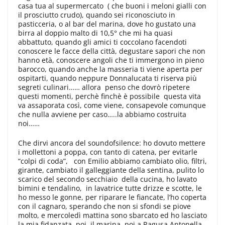
casa tua al supermercato ( che buoni i meloni gialli con
il prosciutto crudo), quando sei riconosciuto in
pasticceria, o al bar del marina, dove ho gustato una
birra al doppio malto di 10,5° che mi ha quasi
abbattuto, quando gli amici ti coccolano facendoti
conoscere le facce della città, degustare sapori che non
hanno età, conoscere angoli che ti immergono in pieno
barocco, quando anche la masseria ti viene aperta per
ospitarti, quando neppure Donnalucata ti riserva più
segreti culinari…… allora penso che dovrò ripetere
questi momenti, perchè finchè è possibile questa vita
va assaporata così, come viene, consapevole comunque
che nulla avviene per caso…..la abbiamo costruita
noi……
Che dirvi ancora del soundofsilence: ho dovuto mettere
i mollettoni a poppa, con tanto di catena, per evitarle
“colpi di coda”, con Emilio abbiamo cambiato olio, filtri,
girante, cambiato il galleggiante della sentina, pulito lo
scarico del secondo secchiaio della cucina, ho lavato
bimini e tendalino, in lavatrice tutte drizze e scotte, le
ho messo le gonne, per riparare le fiancate, l’ho coperta
con il cagnaro, sperando che non si sfondi se piove
molto, e mercoledì mattina sono sbarcato ed ho lasciato
la mia fidanzata, poi il marina, poi a Ragusa Antonella,