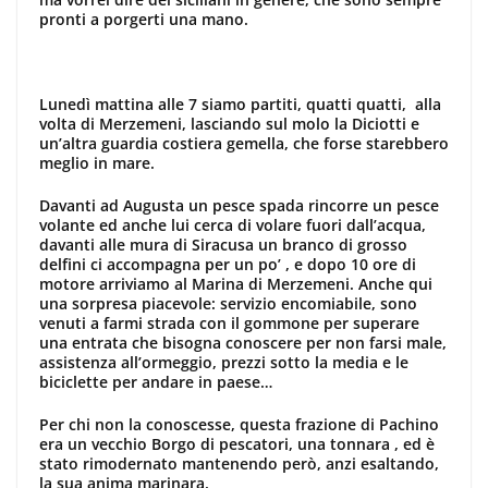
pronti a porgerti una mano.
Lunedì mattina alle 7 siamo partiti, quatti quatti, alla
volta di Merzemeni, lasciando sul molo la Diciotti e
un’altra guardia costiera gemella, che forse starebbero
meglio in mare.
Davanti ad Augusta un pesce spada rincorre un pesce
volante ed anche lui cerca di volare fuori dall’acqua,
davanti alle mura di Siracusa un branco di grosso
delfini ci accompagna per un po’ , e dopo 10 ore di
motore arriviamo al Marina di Merzemeni. Anche qui
una sorpresa piacevole: servizio encomiabile, sono
venuti a farmi strada con il gommone per superare
una entrata che bisogna conoscere per non farsi male,
assistenza all’ormeggio, prezzi sotto la media e le
biciclette per andare in paese…
Per chi non la conoscesse, questa frazione di Pachino
era un vecchio Borgo di pescatori, una tonnara , ed è
stato rimodernato mantenendo però, anzi esaltando,
la sua anima marinara.