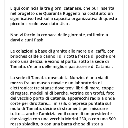
E qui comincia la tre giorni catanese, che pur inserita
nel progetto dei Quaranta Ruggenti ha costituito un
significativo test sulla capacità organizzativa di questo
piccolo circolo associato Uisp .
Non vi faccio la cronaca delle giornate, mi limito a
darvi alcuni flash:
Le colazioni a base di granite alle more e al caffè, con
brioches calde o cannoli di ricotta fresca di poche ore
sono una delizia, e vicino al porto, sotto la sede di
Tamata, c’è una delle migliori pasticcerie di Catania .
La sede di Tamata, dove abita Nunzio, è una via di
mezzo fra un museo navale e un laboratorio di
elettronica: tre stanze dove trovi libri di mare, coppe
di regate, modellini di barche, vetrine con trofei, foto
del vecchio porto di Catania, apparecchi radio a onde
corte per dirottare….. missili, cinepresa puntata sul
molo di Tamata, decine di strumenti per misurare
tutto…. anche l’amicizia ed il cuore di un presidente
che viaggia con una vecchia Morini 250, o con una 500
rosso sbiadito, o con una barca che sa di storia