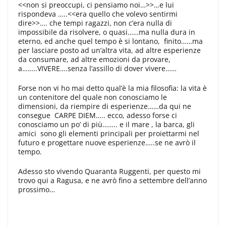
<<non si preoccupi, ci pensiamo noi…>>…e lui
rispondeva …..<<era quello che volevo sentirmi
dire>>…. che tempi ragazzi, non c’era nulla di
impossibile da risolvere, o quasi……ma nulla dura in
eterno, ed anche quel tempo è si lontano, finito……ma
per lasciare posto ad un’altra vita, ad altre esperienze
da consumare, ad altre emozioni da provare,
a……..VIVERE….senza l’assillo di dover vivere……
Forse non vi ho mai detto qual’è la mia filosofia: la vita è
un contenitore del quale non conosciamo le
dimensioni, da riempire di esperienze……da qui ne
consegue CARPE DIEM….. ecco, adesso forse ci
conosciamo un po’ di più…….. e il mare , la barca, gli
amici sono gli elementi principali per proiettarmi nel
futuro e progettare nuove esperienze…..se ne avrò il
tempo.
Adesso sto vivendo Quaranta Ruggenti, per questo mi
trovo qui a Ragusa, e ne avrò fino a settembre dell’anno
prossimo…