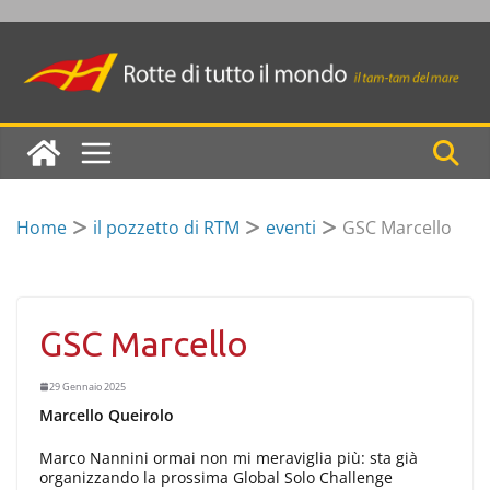
Skip
to
content
Home
il pozzetto di RTM
eventi
GSC Marcello
GSC Marcello
29 Gennaio 2025
Marcello Queirolo
Marco Nannini ormai non mi meraviglia più: sta già
organizzando la prossima Global Solo Challenge