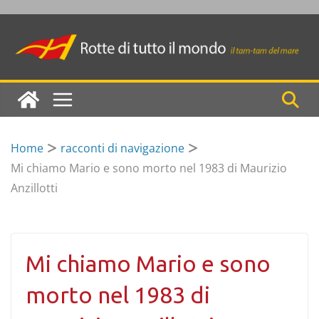
Skip
to
content
Home
racconti di navigazione
Mi chiamo Mario e sono morto nel 1983 di Maurizio
Anzillotti
Mi chiamo Mario e sono
morto nel 1983 di