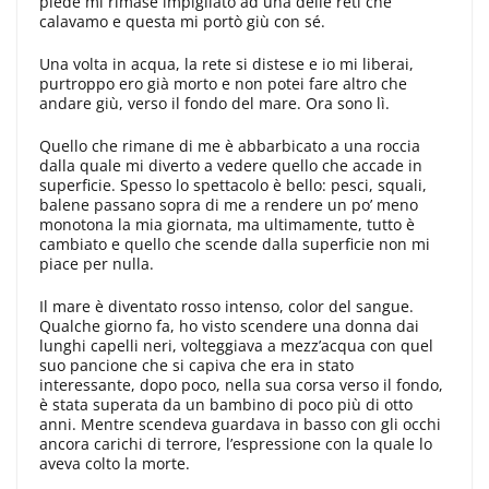
piede mi rimase impigliato ad una delle reti che
calavamo e questa mi portò giù con sé.
Una volta in acqua, la rete si distese e io mi liberai,
purtroppo ero già morto e non potei fare altro che
andare giù, verso il fondo del mare. Ora sono lì.
Quello che rimane di me è abbarbicato a una roccia
dalla quale mi diverto a vedere quello che accade in
superficie. Spesso lo spettacolo è bello: pesci, squali,
balene passano sopra di me a rendere un po’ meno
monotona la mia giornata, ma ultimamente, tutto è
cambiato e quello che scende dalla superficie non mi
piace per nulla.
Il mare è diventato rosso intenso, color del sangue.
Qualche giorno fa, ho visto scendere una donna dai
lunghi capelli neri, volteggiava a mezz’acqua con quel
suo pancione che si capiva che era in stato
interessante, dopo poco, nella sua corsa verso il fondo,
è stata superata da un bambino di poco più di otto
anni. Mentre scendeva guardava in basso con gli occhi
ancora carichi di terrore, l’espressione con la quale lo
aveva colto la morte.