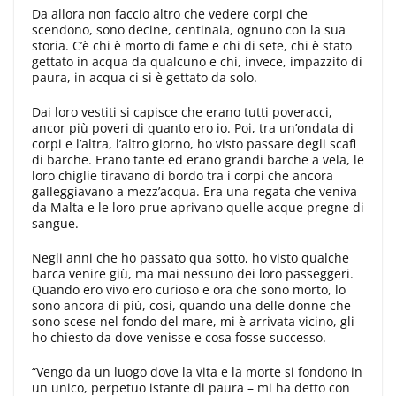
Da allora non faccio altro che vedere corpi che
scendono, sono decine, centinaia, ognuno con la sua
storia. C’è chi è morto di fame e chi di sete, chi è stato
gettato in acqua da qualcuno e chi, invece, impazzito di
paura, in acqua ci si è gettato da solo.
Dai loro vestiti si capisce che erano tutti poveracci,
ancor più poveri di quanto ero io. Poi, tra un’ondata di
corpi e l’altra, l’altro giorno, ho visto passare degli scafi
di barche. Erano tante ed erano grandi barche a vela, le
loro chiglie tiravano di bordo tra i corpi che ancora
galleggiavano a mezz’acqua. Era una regata che veniva
da Malta e le loro prue aprivano quelle acque pregne di
sangue.
Negli anni che ho passato qua sotto, ho visto qualche
barca venire giù, ma mai nessuno dei loro passeggeri.
Quando ero vivo ero curioso e ora che sono morto, lo
sono ancora di più, così, quando una delle donne che
sono scese nel fondo del mare, mi è arrivata vicino, gli
ho chiesto da dove venisse e cosa fosse successo.
“Vengo da un luogo dove la vita e la morte si fondono in
un unico, perpetuo istante di paura – mi ha detto con