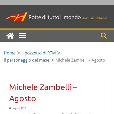
Skip
to
content
Home
il pozzetto di RTM
il personaggio del mese
Michele Zambelli – Agosto
Michele Zambelli –
Agosto
1 Agosto 2022