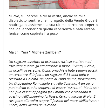
Nuovo, si, perchè, a dir la verità, anche se mi è
dispiaciuto sentire che il progetto della Vende Globe è
naufragato, assieme alla sua ultima barca, ho scoperto
che dalla “ceneri” di quella esperienza è nata l’araba
fenice, come capirete fra poco.
Ma chi “era “ Michele Zambelli?
Un ragazzo, assetato di orizzonte, curioso e attento ad
ascoltare quanto gli sta attorno: il mare, il vento, il cielo,
gli uccelli, le persone. Occhi, orecchie e fiuto sempre accesi:
un cercatore di infinito, un ragazzo di 31 anni nato e
cresciuto a Galeata, un paese di 2000 anime, incastonato
tra l’Appennino Romagnolo e quello Toscano. A un certo
punto della vita ha scoperto di essere “assetato”. Ma la sete
non può essere appagata fra i monti che circondano il
paesino dell’Appennino forlivese. Cerca qualcosa di più. E
così poco alla volta scopre il fascino del mare, dell’orizzonte
libero, della vastità dell’Oceano
….,