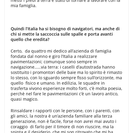
messi i piedi a terra è stato di tornare a lavorare con la
mia famiglia.
Quindi l
’Italia ha si bisogno di navigatori, ma anche di
chi si mette la saccoccia sulle spalle e porta avanti
quello che eredita
?
Certo, da quattro mi dedico all’azienda di famiglia
fondata dal nonno e giro l’Italia a realizzare
pavimentazioni; comunque sono sempre in
navigazione……via terra: i caselli d’autostrada hanno
sostituito i promontori delle baie ma lo spirito è rimasto
lo stesso, con lo sguardo sempre fisso sull’orizzonte, ma
quello fisico e umano. In edilizia, le squadre in
trasferta vivono esperienze molto forti, c’è molta poesia,
perchè nel fare le pavimentazioni c’è un lavoro antico,
quasi magico.
Rinsaldare i rapporti con le persone, con i parenti, con
gli amici, la nostra è un’azienda familiare alla terza
generazione, non è facile, forse non avrei mai avuto i
coraggio di farlo per il timore di non riuscire, ma la
spinta e il desiderio che mi son ritrovato che mi ha