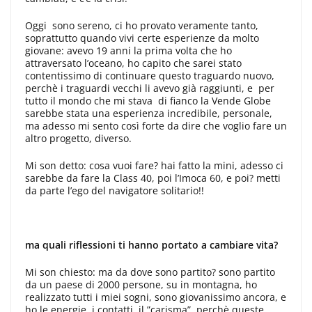
Oggi sono sereno, ci ho provato veramente tanto,
soprattutto quando vivi certe esperienze da molto
giovane: avevo 19 anni la prima volta che ho
attraversato l’oceano, ho capito che sarei stato
contentissimo di continuare questo traguardo nuovo,
perchè i traguardi vecchi li avevo già raggiunti, e per
tutto il mondo che mi stava di fianco la Vende Globe
sarebbe stata una esperienza incredibile, personale,
ma adesso mi sento così forte da dire che voglio fare un
altro progetto, diverso.
Mi son detto: cosa vuoi fare? hai fatto la mini, adesso ci
sarebbe da fare la Class 40, poi l’Imoca 60, e poi? metti
da parte l’ego del navigatore solitario!!
ma quali riflessioni ti hanno portato a cambiare vita?
Mi son chiesto: ma da dove sono partito? sono partito
da un paese di 2000 persone, su in montagna, ho
realizzato tutti i miei sogni, sono giovanissimo ancora, e
ho le energie, i contatti, il ”carisma”, perchè queste