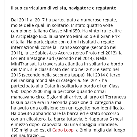
Il suo curriculum di velista, navigatore e regatante
Dal 2011 al 2017 ha partecipato a numerose regate,
molte delle quali in solitario. E’ stato quattro volte
campione italiano Classe Mini650. Ha vinto fra le altre
la Arcipelago 650, la Sanremo Mini Solo e il Gran Prix
d’Italia. Ha partecipato con ottimi risultati a regate
internazionali come la TransGascogne (secondo nel
2011), la Le Sables-Les Acores (terzo Proto nel 2013), la
Lorient Bretagne sud (secondo nel 2014). Nella
MiniTransat, la traversata atlantica in solitario a bordo
dei Mini, si è classificato decimo nel 2013 e sesto nel
2015 (secondo nella seconda tappa). Nel 2014 è terzo
nel ranking mondiale di categoria. Nel 2017 ha
partecipato alla Ostar in solitario a bordo di un Class
950. Dopo 2500 miglia percorse quando ormai
mancavano circa 5 giorni all’arrivo, al largo di Terranova
la sua barca era in seconda posizione di categoria ma
ha avuto una collisione con un oggetto non identificato.
Ha dovuto abbandonare la barca ed è stato soccorso
con un elicottero. La barca tuttavia, è riapparsa 5 mesi
e mezzo dopo, capovolta, su una spiaggia irlandese,
155 miglia ad est di
Capo Loop
, a 2mila miglia dal luogo
del naufragio……