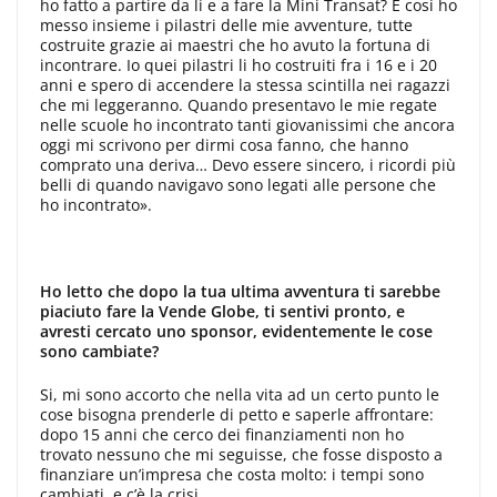
ho fatto a partire da lì e a fare la Mini Transat? E così ho
messo insieme i pilastri delle mie avventure, tutte
costruite grazie ai maestri che ho avuto la fortuna di
incontrare. Io quei pilastri li ho costruiti fra i 16 e i 20
anni e spero di accendere la stessa scintilla nei ragazzi
che mi leggeranno. Quando presentavo le mie regate
nelle scuole ho incontrato tanti giovanissimi che ancora
oggi mi scrivono per dirmi cosa fanno, che hanno
comprato una deriva… Devo essere sincero, i ricordi più
belli di quando navigavo sono legati alle persone che
ho incontrato».
Ho letto che dopo la tua ultima avventura ti sarebbe
piaciuto fare la Vende Globe, ti sentivi pronto, e
avresti cercato uno sponsor, evidentemente le cose
sono cambiate?
Si, mi sono accorto che nella vita ad un certo punto le
cose bisogna prenderle di petto e saperle affrontare:
dopo 15 anni che cerco dei finanziamenti non ho
trovato nessuno che mi seguisse, che fosse disposto a
finanziare un’impresa che costa molto: i tempi sono
cambiati, e c’è la crisi.