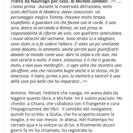
Tratto da Naufrago per caso, di
Michele Zambelli
:
,<< ….
L’anno prima , durante la traversata dell’oceano, nello
scalo dell’isola di Madeira, avevo conosciuto un
personaggio magico Tommy. Passavo molto tempo,
stupefatto, a guardare ciò che faceva con le corde. E una
sera, dietro la serranda a Rimini, mi son preso la
responsabilità di rifarmi da solo, con quell’arte semirubata,
i nuovi attacchi del sartiame. Sono strato io a sbagliare,
sono stato io a fa cadere l’albero. E’ stato un po’ umiliante
come debutto, lo ammetto, anche perchè puoi giustificarti
davanti al mondo come vuoi, dare la colpa a chi vuoi, ma
non servirà a nulla: Il mare, silenzioso, è li che ti guarda,
muto, e non puoi mentirgli!!….e ogni volta che incontro uno
sbruffone, uno che racconta bugie anche a se stesso, mi fa
tenerezza. Il mare, prima o poi, lo metterà a tacere!! è una
delle cose più belle che ho imparato!…>>
Antonio Penati, l’editore che naviga, mi aveva dato da
leggere questo libro, e Michele mi è subito piaciuto. Ho
chiesto a Chiara, che collabora con il frangente e cura
l’impaginazione dei libri, il contatto del navigatore,
quindi ho scritto a Giulia, che ho scoperto essere la
moglie, e mi son messo in attesa. Nel frattempo ho
cercato qua e la notizie su di lui, e finalmente alcuni
giorni fa mi ha chiamato, ho registrato la