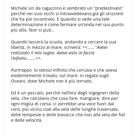
Michele sin da ragazzino è sembrato un “predestinato”
perché nei suoi occhi si intravvedevano già gli orizzonti
che ha poi incontrato. E quando si vede una tale
determinazione è come fermare un’onda nel suo punto
più alto. Non si può…
Quando lascerà la scuola, andando a cercare la sua
libertà, in mezzo al mare, scriverà: <<…… “
Avevo
realizzato il mio sogno. Avevo visto in faccia
l’infinito……..>>.
P
urtroppo lo stesso infinito che cercava e che aveva
evidentemente trovato, sul mare, in regata sugli
Oceani, dove Michele non è più tornato.
Ed è un peccato, perché nell’era degli ingegneri della
vela, che calcolano che cosa fare, mangiare, dire per
ogni miglia di corsa, ci vorrebbe una voce fuori dal
coro, più vicino cioè alla vela delle lunghe traversate,
delle tempeste e delle bonacce che non alla vela dei foil
e delle velocità.