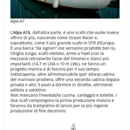
Alpa A7
L’
Alpa A15
, dall’altra parte, è uno scafo che vuole invece
offrire di più, nascendo come Ocean Racer e,
soprattutto, come il più grande scafo in VTR d’Europa.
È una barca “da signori” (ne verranno prodotte ben 6).
Chiglia lunga, scafo stellato, armo a Yawl (con la
mezzana retrostante l’asse del timone) e slanci più
importanti (14.7 m LOA x 10 m LWL), ne fanno un
progetto marina e di fascino per il suo tempo.
Sottocoperta, oltre all’immancabile (per allora) cabina
del marinaio prodiera, offre una seconda cabina doppia
privata e altri 3 posti a dormire in dinette, altrimenti
adibita a salottino.
Non mancano l’inevitabile cucina, carteggio e toilette. I
due scafi compongono la prima produzione matura e
faranno da trampolino di lancio per la più ingente
produzione di fine decennio.