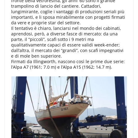
fronte della vetroresina, gli anni ‘60 sono il grande
trampolino di lancio del cantiere. Cattadori,
lungimirante, coglie i vantaggi di produzioni seriali più
importanti, e li sposa mirabilmente con progetti firmati
da vere e proprie star del settore.
Il tentativo è chiaro, lanciarsi nel mondo dei cabinati,
aprendosi, però, a diverse fasce di mercato: da una
parte, il “piccoli”, scafi sotto i 9 metri ma
qualitativamente capaci di essere validi week-ender;
dall’altra, il mercato dei “grandi”, con scafi impegnativi
e di mole ben superiore.
Firmati da Illingworth, nascono così le prime due serie:
l’Alpa A7 (1961; 7.0 m) e l’Alpa A15 (1962; 14.7 m).