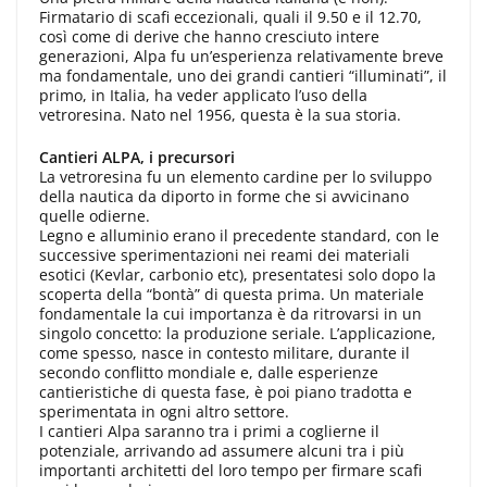
Firmatario di scafi eccezionali, quali il 9.50 e il 12.70,
così come di derive che hanno cresciuto intere
generazioni, Alpa fu un’esperienza relativamente breve
ma fondamentale, uno dei grandi cantieri “illuminati”, il
primo, in Italia, ha veder applicato l’uso della
vetroresina. Nato nel 1956, questa è la sua storia.
Cantieri ALPA, i precursori
La vetroresina fu un elemento cardine per lo sviluppo
della nautica da diporto in forme che si avvicinano
quelle odierne.
Legno e alluminio erano il precedente standard, con le
successive sperimentazioni nei reami dei materiali
esotici (Kevlar, carbonio etc), presentatesi solo dopo la
scoperta della “bontà” di questa prima. Un materiale
fondamentale la cui importanza è da ritrovarsi in un
singolo concetto: la produzione seriale. L’applicazione,
come spesso, nasce in contesto militare, durante il
secondo conflitto mondiale e, dalle esperienze
cantieristiche di questa fase, è poi piano tradotta e
sperimentata in ogni altro settore.
I cantieri Alpa saranno tra i primi a coglierne il
potenziale, arrivando ad assumere alcuni tra i più
importanti architetti del loro tempo per firmare scafi