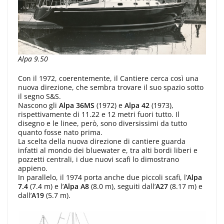
Alpa 9.50
Con il 1972, coerentemente, il Cantiere cerca così una
nuova direzione, che sembra trovare il suo spazio sotto
il segno S&S.
Nascono gli
Alpa 36MS
(1972) e
Alpa 42
(1973),
rispettivamente di 11.22 e 12 metri fuori tutto. Il
disegno e le linee, però, sono diversissimi da tutto
quanto fosse nato prima.
La scelta della nuova direzione di cantiere guarda
infatti al mondo dei bluewater e, tra alti bordi liberi e
pozzetti centrali, i due nuovi scafi lo dimostrano
appieno.
In parallelo, il 1974 porta anche due piccoli scafi, l’
Alpa
7.4
(7.4 m) e l’
Alpa A8
(8.0 m), seguiti dall’
A27
(8.17 m) e
dall’
A19
(5.7 m).