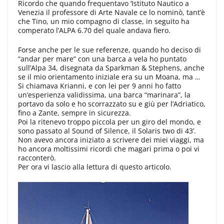
Ricordo che quando frequentavo ‘Istituto Nautico a
Venezia il professore di Arte Navale ce lo nominò, tant’è
che Tino, un mio compagno di classe, in seguito ha
comperato l’ALPA 6.70 del quale andava fiero.
Forse anche per le sue referenze, quando ho deciso di
“andar per mare” con una barca a vela ho puntato
sull’Alpa 34, disegnata da Sparkman & Stephens, anche
se il mio orientamento iniziale era su un Moana, ma …
Si chiamava Krianni, e con lei per 9 anni ho fatto
un’esperienza validissima, una barca “marinara”, la
portavo da solo e ho scorrazzato su e giù per l’Adriatico,
fino a Zante, sempre in sicurezza.
Poi la ritenevo troppo piccola per un giro del mondo, e
sono passato al Sound of Silence, il Solaris two di 43’.
Non avevo ancora iniziato a scrivere dei miei viaggi, ma
ho ancora moltissimi ricordi che magari prima o poi vi
racconterò.
Per ora vi lascio alla lettura di questo articolo.