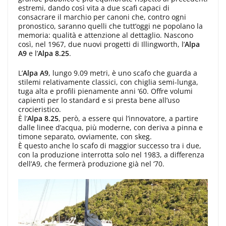
estremi, dando così vita a due scafi capaci di
consacrare il marchio per canoni che, contro ogni
pronostico, saranno quelli che tutt’oggi ne popolano la
memoria: qualità e attenzione al dettaglio. Nascono
così, nel 1967, due nuovi progetti di Illingworth, l’
Alpa
A9
e l’
Alpa 8.25
.
L’
Alpa A9
, lungo 9.09 metri, è uno scafo che guarda a
stilemi relativamente classici, con chiglia semi-lunga,
tuga alta e profili pienamente anni ‘60. Offre volumi
capienti per lo standard e si presta bene all’uso
crocieristico.
È l’
Alpa 8.25
, però, a essere qui l’innovatore, a partire
dalle linee d’acqua, più moderne, con deriva a pinna e
timone separato, ovviamente, con skeg.
È questo anche lo scafo di maggior successo tra i due,
con la produzione interrotta solo nel 1983, a differenza
dell’A9, che fermerà produzione già nel ‘70.