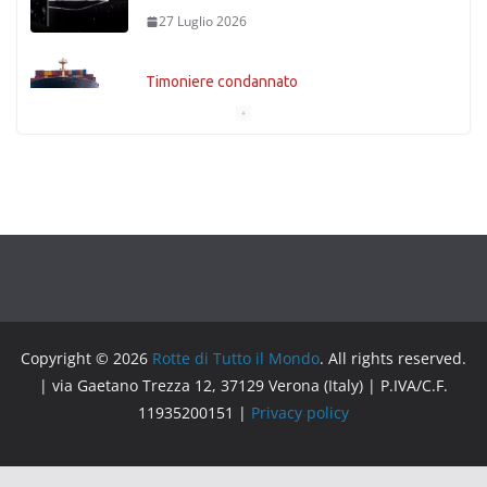
27 Luglio 2026
Stretto di Messina
27 Luglio 2026
Copyright © 2026
Rotte di Tutto il Mondo
. All rights reserved.
| via Gaetano Trezza 12, 37129 Verona (Italy) | P.IVA/C.F.
11935200151 |
Privacy policy