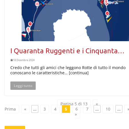
I Quaranta Ruggenti e i Cinquanta…
18 Dicembre 2024
Credo che tutti gli amici che leggono Rotte di tutto il mondo
conoscano le caratteristiche… [continua]
Leggi tutto
Pagina 5 di 13
«
Prima
«
...
3
4
5
6
7
...
10
...
»