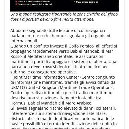
Una mappa realizzata riportando le zone critiche del globo
dove i diportisti devono fare molta attenzione.
Abbiamo segnalato tutte le zone di cui navigatori
parlano in rete o che hanno segnalato gli organismi
internazionali.
Quando un conflitto investe il Golfo Persico, gli effetti si
propagano rapidamente verso Bab el Mandeb, il Mar
Rosso, il Mediterraneo orientale, le assicurazioni
marittime, i porti di appoggio e i sistemi di allerta. Una
barca non deve trovarsi dentro il teatro bellico per
subirne le conseguenze operative.
Il Joint Maritime Information Center (Centro congiunto
di informazione marittima), tramite gli avvisi diffusi da
UKMTO (United Kingdom Maritime Trade Operations,
Centro operativo britannico per il traffico marittimo),
descrive una situazione altamente instabile tra
Hormuz, Bab el Mandeb e il Mare Arabico.
Gli avvisi segnalano rischio elevato di danni collaterali,
interferenze sui sistemi di navigazione satellitare,
disturbi al sistema di identificazione automatica delle
navi e possibilità di errata identificazione delle unità in
mare. Per una nave commerciale è già un problema