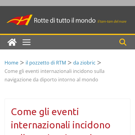
Skip
to
content
Home
il pozzetto di RTM
da ziobric
Come gli eventi internazionali incidono sulla
navigazione da diporto intorno al mondo
Come gli eventi
internazionali incidono