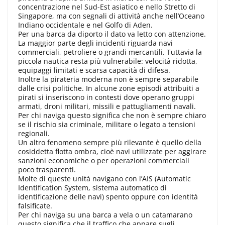
concentrazione nel Sud-Est asiatico e nello Stretto di
Singapore, ma con segnali di attività anche nell’Oceano
Indiano occidentale e nel Golfo di Aden.
Per una barca da diporto il dato va letto con attenzione.
La maggior parte degli incidenti riguarda navi
commerciali, petroliere o grandi mercantili. Tuttavia la
piccola nautica resta più vulnerabile: velocità ridotta,
equipaggi limitati e scarsa capacità di difesa.
Inoltre la pirateria moderna non è sempre separabile
dalle crisi politiche. In alcune zone episodi attribuiti a
pirati si inseriscono in contesti dove operano gruppi
armati, droni militari, missili e pattugliamenti navali.
Per chi naviga questo significa che non è sempre chiaro
se il rischio sia criminale, militare o legato a tensioni
regionali.
Un altro fenomeno sempre più rilevante è quello della
cosiddetta flotta ombra, cioè navi utilizzate per aggirare
sanzioni economiche o per operazioni commerciali
poco trasparenti.
Molte di queste unità navigano con l’AIS (Automatic
Identification System, sistema automatico di
identificazione delle navi) spento oppure con identità
falsificate.
Per chi naviga su una barca a vela o un catamarano
questo significa che il traffico che appare sugli