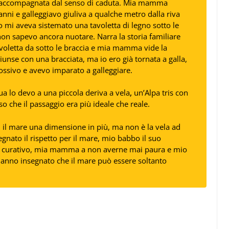
e accompagnata dal senso di caduta. Mia mamma
nni e galleggiavo giuliva a qualche metro dalla riva
o mi aveva sistemato una tavoletta di legno sotto le
 non sapevo ancora nuotare. Narra la storia familiare
avoletta da sotto le braccia e mia mamma vide la
giunse con una bracciata, ma io ero già tornata a galla,
tossivo e avevo imparato a galleggiare
.
ua lo devo a una piccola deriva a vela
,
un’Alpa tris con
o che il passaggio era più ideale che reale.
 il mare una dimensione in più, ma non è la vela ad
gnato il rispetto per il mare, mio babbo il suo
re curativo, mia mamma a non averne mai paura e mio
i hanno insegnato che il mare può essere soltanto