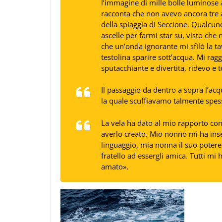
l’immagine di mille bolle luminos
racconta che non avevo ancora tre a
della spiaggia di Seccione. Qualcun
ascelle per farmi star su, visto che
che un’onda ignorante mi sfilò la t
testolina sparire sott’acqua. Mi rag
sputacchiante e divertita, ridevo e 
Il passaggio da dentro a sopra l’acq
la quale scuffiavamo talmente spess
La vela ha dato al mio rapporto con
averlo creato. Mio nonno mi ha inse
linguaggio, mia nonna il suo pote
fratello ad essergli amica. Tutti m
amato».