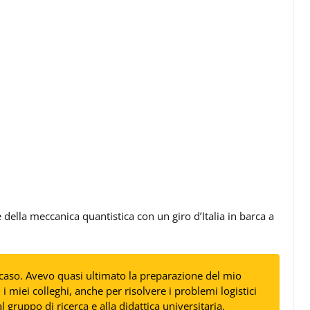
della meccanica quantistica con un giro d’Italia in barca a
 caso. Avevo quasi ultimato la preparazione del mio
 i miei colleghi, anche per risolvere i problemi logistici
 gruppo di ricerca e alla didattica universitaria.