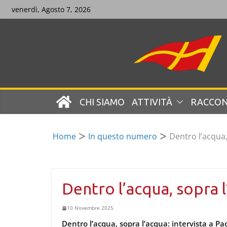
Skip
venerdì, Agosto 7, 2026
to
content
CHI SIAMO
ATTIVITÀ
RACCON
Home
In questo numero
Dentro l’acqua,
Dentro l’acqua, sopra 
10 Novembre 2025
Dentro l’acqua, sopra l’acqua: intervista a Pa