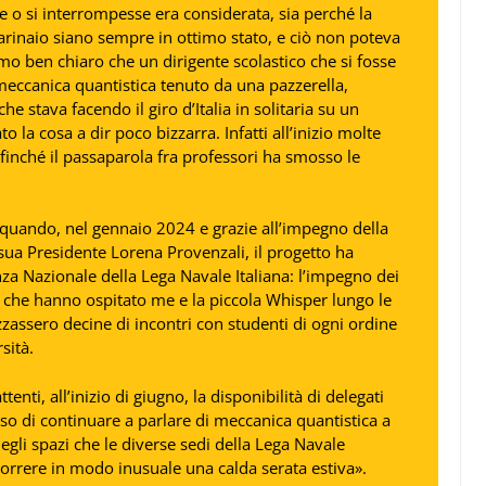
sse o si interrompesse era considerata, sia perché la
rinaio siano sempre in ottimo stato, e ciò non poteva
mo ben chiaro che un dirigente scolastico che si fosse
meccanica quantistica tenuto da una pazzerella,
he stava facendo il giro d’Italia in solitaria su un
o la cosa a dir poco bizzarra. Infatti all’inizio molte
inché il passaparola fra professori ha smosso le
 quando, nel gennaio 2024 e grazie all’impegno della
 sua Presidente Lorena Provenzali, il progetto ha
nza Nazionale della Lega Navale Italiana: l’impegno dei
di che hanno ospitato me e la piccola Whisper lungo le
lizzassero decine di incontri con studenti di ogni ordine
sità.
nti, all’inizio di giugno, la disponibilità di delegati
so di continuare a parlare di meccanica quantistica a
negli spazi che le diverse sedi della Lega Navale
orrere in modo inusuale una calda serata estiva».