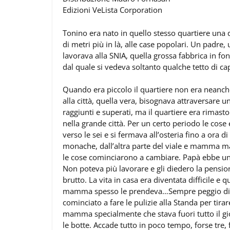
Edizioni VeLista Corporation
Tonino era nato in quello stesso quartiere una 
di metri più in là, alle case popolari. Un padre
lavorava alla SNIA, quella grossa fabbrica in f
dal quale si vedeva soltanto qualche tetto di ca
Quando era piccolo il quartiere non era neanche 
alla città, quella vera, bisognava attraversare 
raggiunti e superati, ma il quartiere era rimas
nella grande città. Per un certo periodo le cos
verso le sei e si fermava all’osteria fino a ora 
monache, dall’altra parte del viale e mamma ma
le cose cominciarono a cambiare. Papà ebbe un 
Non poteva più lavorare e gli diedero la pension
brutto. La vita in casa era diventata difficile 
mamma spesso le prendeva…Sempre peggio di 
cominciato a fare le pulizie alla Standa per tir
mamma specialmente che stava fuori tutto il g
le botte. Accade tutto in poco tempo, forse tr