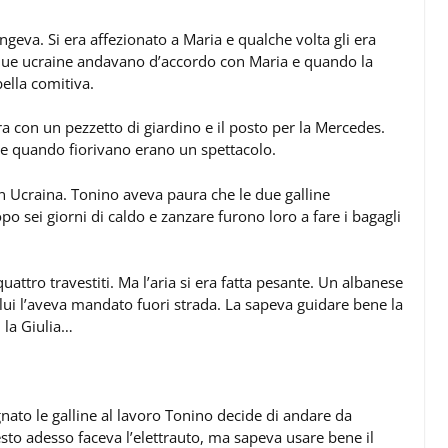
geva. Si era affezionato a Maria e qualche volta gli era
 due ucraine andavano d’accordo con Maria e quando la
lla comitiva.
 con un pezzetto di giardino e il posto per la Mercedes.
te quando fiorivano erano un spettacolo.
in Ucraina. Tonino aveva paura che le due galline
o sei giorni di caldo e zanzare furono loro a fare i bagagli
uattro travestiti. Ma l’aria si era fatta pesante. Un albanese
lui l’aveva mandato fuori strada. La sapeva guidare bene la
 la Giulia…
ato le galline al lavoro Tonino decide di andare da
esto adesso faceva l’elettrauto, ma sapeva usare bene il