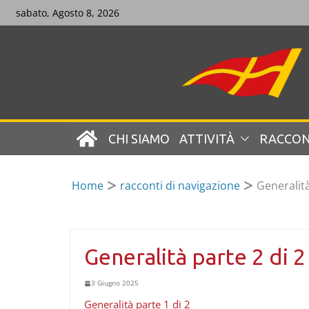
Skip
sabato, Agosto 8, 2026
to
content
CHI SIAMO
ATTIVITÀ
RACCON
Home
racconti di navigazione
Generalità
Generalità parte 2 di 2
3 Giugno 2025
Generalità parte 1 di 2