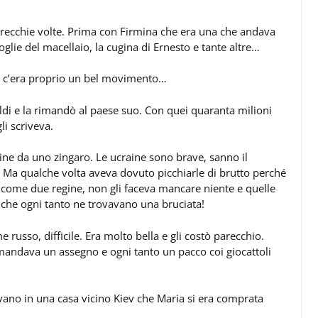
arecchie volte. Prima con Firmina che era una che andava
lie del macellaio, la cugina di Ernesto e tante altre…
 e c’era proprio un bel movimento…
ldi e la rimandò al paese suo. Con quei quaranta milioni
li scriveva.
ine da uno zingaro. Le ucraine sono brave, sanno il
a. Ma qualche volta aveva dovuto picchiarle di brutto perché
 come due regine, non gli faceva mancare niente e quelle
che ogni tanto ne trovavano una bruciata!
usso, difficile. Era molto bella e gli costò parecchio.
 mandava un assegno e ogni tanto un pacco coi giocattoli
avano in una casa vicino Kiev che Maria si era comprata