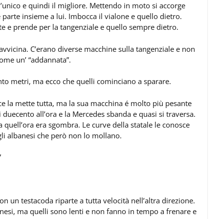
 l’unico e quindi il migliore. Mettendo in moto si accorge
arte insieme a lui. Imbocca il vialone e quello dietro.
nte e prende per la tangenziale e quello sempre dietro.
 avvicina. C’erano diverse macchine sulla tangenziale e non
ome un’ “addannata”.
cento metri, ma ecco che quelli cominciano a sparare.
ce la mette tutta, ma la sua macchina é molto più pesante
si duecento all’ora e la Mercedes sbanda e quasi si traversa.
a quell’ora era sgombra. Le curve della statale le conosce
li albanesi che però non lo mollano.
”
on un testacoda riparte a tutta velocità nell’altra direzione.
nesi, ma quelli sono lenti e non fanno in tempo a frenare e