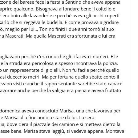
ozzone del barese fece la festa a Santino che aveva appena
 aprire qualcuno. Bisognava affondare bene il coltello e
é era buio alle lavanderie e perché aveva gli occhi coperti
sarlo che si reggeva le budella. E come provava a gridare
lò, meglio per lui… Tonino finiti i due anni tornò al suo
na Maserati. Ma quella Maserati era sfortunata e lui era
gliavano perché c’era uno che gli rifaceva i numeri. E le
la strada era pericolosa e spesso incontrava la polizia.
ero un rappresentate di gioielli. Non fu facile perché quello
asi duecento metri. Ma per fortuna quello sbatte conto il
vevano visti e anche il rappresentante sarebbe stato capace
 lavorare anche perché la valigia era piena e aveva fruttato
a domenica aveva conosciuto Marisa, una che lavorava per
Marisa alla fine andò a stare da lui. La sera
a, dove c’era il piazzale dei camion e si metteva dietro la
andasse bene. Marisa stava laggiù, si vedeva appena. Montava