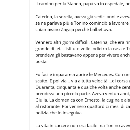
il camion per la Standa, papà va in ospedale, po
Caterina, la sorella, aveva già sedici anni e ave
se ne parlava più e Tonino cominciò a lavorare da
chiamavano Zagaja perché balbettava.
Vennero altri giorni difficili. Caterina, che era
grande di lei. L’istituto volle indietro la casa 
prendeva gli bastavano appena per vivere anc
posta.
Fu facile imparare a aprire le Mercedes. Con un
scatto. E poi via… via a tutta velocità …di corsa 
Quaranta, cinquanta e qualche volta anche cento
prendeva una piccola parte. Aveva ventun anni, 
Giulia. La domenica con Ernesto, la cugina e al
al ristorante. Poi vennero quattordici mesi di 
polizia che lo inseguiva.
La vita in carcere non era facile ma Tonino avev