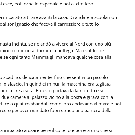
i esce, poi torna in ospedale e poi al cimitero.
va imparato a tirare avanti la casa. Di andare a scuola non
l sor Ignazio che faceva il carrozziere e tutti lo
 rimasta incinta, se ne andò a vivere al Nord con uno più
e Tonino cominciò a dormire a bottega. Ma i soldi che
he se ogni tanto Mamma gli mandava qualche cosa alla
o spadino, delicatamente, fino che sentivi un piccolo
allo sfascio. In quindici minuti la macchina era tagliata.
mila lire a sera. Ernesto portava la lambretta e si
due camere al palazzo vicino alla posta e girava con la
tri tre o quattro sbandati come loro andavano al mare e poi
carcere per aver mandato fuori strada una pantera della
a imparato a usare bene il coltello e poi era uno che si