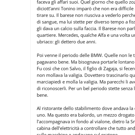
faceva gli affari suoi. Quel giorno che quello z
diciott’anni Tonino imparò che non era difficile
tirare su. Il barese non riusciva a vederlo perch
di sangue, ma lui stette per diverso tempo a fis
gli dava un calcio sulla faccia. Il Barese non par
quartiere. Mercedes, qualche Alfa e una volta u
ubriaco: gli dettero due anni.
Poi venne il periodo delle BMW. Quelle non le ta
pagavano bene. Ma bisognava portarle lontano e 
Fu così che con Salvo, il figlio di Zagaja, si fec
non mollava la valigia. Dovettero trascinarlo qu
marciapiedi e molla la valigia. Ma parecchi li a
di riconoscerli. Per un bel periodo stette senza
bene.
Al ristorante dello stabilimento dove andava l
uno. Ma questo era balordo, un mezzo drogato e 
l’accompagnava in fondo al vialone, dietro la Sni
cabina dell’elettricità a controllare che tutto 
sulle macchine e andavano sul pratone.