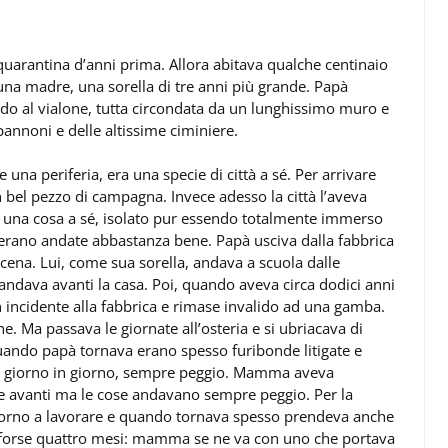
quarantina d’anni prima. Allora abitava qualche centinaio
, una madre, una sorella di tre anni più grande. Papà
ondo al vialone, tutta circondata da un lunghissimo muro e
pannoni e delle altissime ciminiere.
una periferia, era una specie di città a sé. Per arrivare
un bel pezzo di campagna. Invece adesso la città l’aveva
to una cosa a sé, isolato pur essendo totalmente immerso
e erano andate abbastanza bene. Papà usciva dalla fabbrica
di cena. Lui, come sua sorella, andava a scuola dalle
ndava avanti la casa. Poi, quando aveva circa dodici anni
incidente alla fabbrica e rimase invalido ad una gamba.
e. Ma passava le giornate all’osteria e si ubriacava di
e quando papà tornava erano spesso furibonde litigate e
giorno in giorno, sempre peggio. Mamma aveva
are avanti ma le cose andavano sempre peggio. Per la
iorno a lavorare e quando tornava spesso prendeva anche
e, forse quattro mesi: mamma se ne va con uno che portava