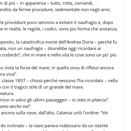
per di più – in apparenza – tutto, rotta, comandi,
scandito da ferree procedure, sedimentate non negli anni,
le procedure poco servono a evitare il naufragio e, dopo
che in realtà, le regole, i codici, sono più forma che sostanza.
roposito, la catastrofica morte dell’Andrea Doria – perché fu
rata, non un naufragio – dovrebbe oggi ricordare ai
n codardo”, che in mare e nella vita le cose sono un po’ più
o vìola la forza del mare, in quella zona di riflessi ancora
ra viva”.
 classe 1897 – chissà perché nessuno l’ha ricordato – nella
con il tragico stile di un grande del mare.
reatura.
urono in salvo gli ultimi passeggeri –
io resto in plancia”.
tiamo anche noi
”.
a, ancora sulla nave, dall’alto, Calamai urlò l’ordine: “
Voi
bordo inclinato – la nave pareva inabissarsi da un istante