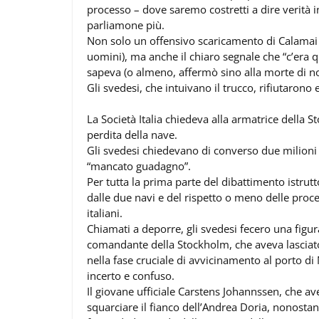
processo – dove saremo costretti a dire verità
parliamone più.
Non solo un offensivo scaricamento di Calamai (
uomini), ma anche il chiaro segnale che “c’era 
sapeva (o almeno, affermò sino alla morte di n
Gli svedesi, che intuivano il trucco, rifiutarono 
La Società Italia chiedeva alla armatrice della S
perdita della nave.
Gli svedesi chiedevano di converso due milioni di 
“mancato guadagno”.
Per tutta la prima parte del dibattimento istrut
dalle due navi e del rispetto o meno delle proc
italiani.
Chiamati a deporre, gli svedesi fecero una fig
comandante della Stockholm, che aveva lasciato
nella fase cruciale di avvicinamento al porto d
incerto e confuso.
Il giovane ufficiale Carstens Johannssen, che ave
squarciare il fianco dell’Andrea Doria, nonostant