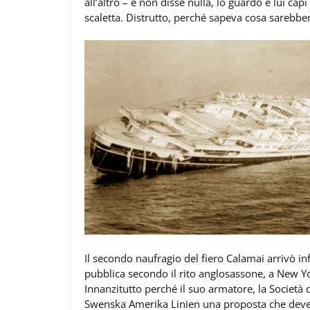
all’altro – e non disse nulla, lo guardò e lui ca
scaletta. Distrutto, perché sapeva cosa sarebbe
Il secondo naufragio del fiero Calamai arrivò in
pubblica secondo il rito anglosassone, a New Y
Innanzitutto perché il suo armatore, la Società di
Swenska Amerika Linien una proposta che deve e