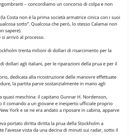
 ingombranti – concordiamo un concorso di colpa e non
la Costa non è la prima società armatrice cinica con i suoi
qualcosa sotto”. Qualcosa che però, lo stesso Calamai non
on sapere).
e si arrivò al processo.
tockholm trenta milioni di dollari di risarcimento per la
dollari agli italiani, per le riparazioni della prua e per il
torio, dedicata alla ricostruzione delle manovre effettuate
edure, la partita parve sostanzialmente in mano agli
ura quasi meschina: il capitano Gunnar H. Nordenson,
 il comando a un giovane e inesperto ufficiale proprio
i New York e se ne era andato a riposare in cabina, apparve
va portato diritta diritta la prua della Stockholm a
e l’avesse vista da una decina di minuti sui radar, sotto il