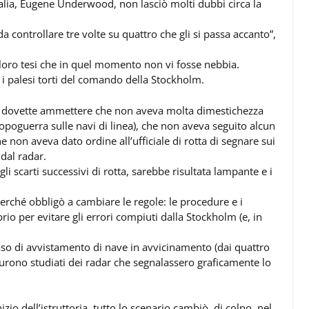
alia, Eugene Underwood, non lasciò molti dubbi circa la
a controllare tre volte su quattro che gli si passa accanto”,
 loro tesi che in quel momento non vi fosse nebbia.
i palesi torti del comando della Stockholm.
dovette ammettere che non aveva molta dimestichezza
Dopoguerra sulle navi di linea), che non aveva seguito alcun
 non aveva dato ordine all’ufficiale di rotta di segnare sui
 dal radar.
gli scarti successivi di rotta, sarebbe risultata lampante e i
perché obbligò a cambiare le regole: le procedure e i
rio per evitare gli errori compiuti dalla Stockholm (e, in
 caso di avvistamento di nave in avvicinamento (dai quattro
o furono studiati dei radar che segnalassero graficamente lo
io dell’istruttoria, tutto lo scenario cambiò, di colpo, nel