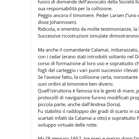
fuoco di domande dell’avvocato della Società It
sua responsabilità per la collisione.
Peggio ancora il timoniere. Peder Larsen (“uno d
disse Johannssen).
Ridicola, e smentita da molte testimonianze, la
Successive ricostruzioni simulate dimostrarono 
Ma anche il comandante Calamai, imbarazzato
,
con i radar (erano stati introdotti soltanto nel 
corso di formazione al loro uso e soprattutto che
fogli del carteggio i vari punti successivi rilevati
Se l’avesse fatto, la collisione certa, nonostante 
suoi ordini al timoniere ben diversi.
Quell’istruttoria è famosa tra le genti di mare, 
protocolli di navigazione furono modificati prop
piccola parte, anche dall’Andrea Doria).
Fu stabilito il raddoppio dei gradi di scarto in
scartati infatti da Calamai a otto) e soprattutt
sviluppo virtuale delle rotte.
Ma l’8 gennaio 1957, tre mesi e mezzo dopo l’iniz