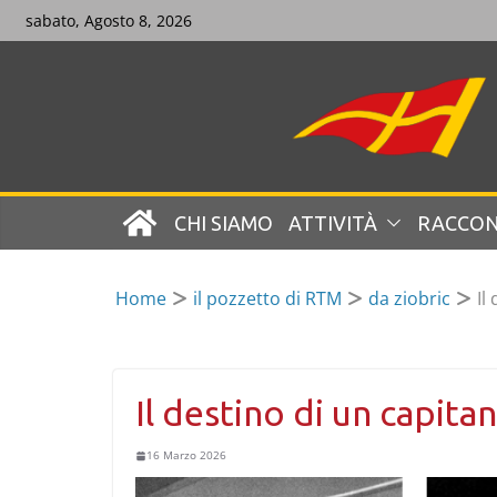
Skip
sabato, Agosto 8, 2026
to
content
CHI SIAMO
ATTIVITÀ
RACCON
Home
il pozzetto di RTM
da ziobric
Il
Il destino di un capita
16 Marzo 2026