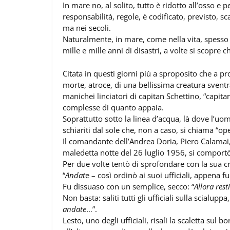
In mare no, al solito, tutto è ridotto all’osso e 
responsabilità, regole, è codificato, previsto, 
ma nei secoli.
Naturalmente, in mare, come nella vita, spesso 
mille e mille anni di disastri, a volte si scopre 
Citata in questi giorni più a sproposito che a p
morte, atroce, di una bellissima creatura svent
manichei linciatori di capitan Schettino, “capita
complesse di quanto appaia.
Soprattutto sotto la linea d’acqua, là dove l’uom
schiariti dal sole che, non a caso, si chiama “ope
Il comandante dell’Andrea Doria, Piero Calamai,
maledetta notte del 26 luglio 1956, si comportò 
Per due volte tentò di sprofondare con la sua c
“
Andat
e – così ordinò ai suoi ufficiali, appena f
Fu dissuaso con un semplice, secco: “
Allora res
Non basta: saliti tutti gli ufficiali sulla scialupp
andate
…”.
Lesto, uno degli ufficiali, risalì la scaletta sul 