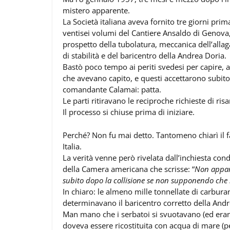
mistero apparente.
La Società italiana aveva fornito tre giorni pri
ventisei volumi del Cantiere Ansaldo di Genova, 
prospetto della tubolatura, meccanica dell’alla
di stabilità e del baricentro della Andrea Doria.
Bastò poco tempo ai periti svedesi per capire, 
che avevano capito, e questi accettarono subito
comandante Calamai: patta.
Le parti ritiravano le reciproche richieste di ris
Il processo si chiuse prima di iniziare.
Perché? Non fu mai detto. Tantomeno chiarì il f
Italia.
La verità venne però rivelata dall’inchiesta c
della Camera americana che scrisse: “
Non appare
subito dopo la collisione se non supponendo che n
In chiaro: le almeno mille tonnellate di carbura
determinavano il baricentro corretto della Andr
Man mano che i serbatoi si svuotavano (ed erano 
doveva essere ricostituita con acqua di mare (p