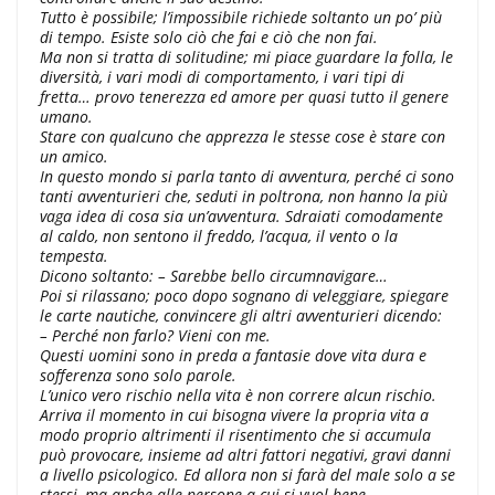
Tutto è possibile; l’impossibile richiede soltanto un po’ più
di tempo. Esiste solo ciò che fai e ciò che non fai.
Ma non si tratta di solitudine; mi piace guardare la folla, le
diversità, i vari modi di comportamento, i vari tipi di
fretta… provo tenerezza ed amore per quasi tutto il genere
umano.
Stare con qualcuno che apprezza le stesse cose è stare con
un amico.
In questo mondo si parla tanto di avventura, perché ci sono
tanti avventurieri che, seduti in poltrona, non hanno la più
vaga idea di cosa sia un’avventura. Sdraiati comodamente
al caldo, non sentono il freddo, l’acqua, il vento o la
tempesta.
Dicono soltanto: – Sarebbe bello circumnavigare…
Poi si rilassano; poco dopo sognano di veleggiare, spiegare
le carte nautiche, convincere gli altri avventurieri dicendo:
– Perché non farlo? Vieni con me.
Questi uomini sono in preda a fantasie dove vita dura e
sofferenza sono solo parole.
L’unico vero rischio nella vita è non correre alcun rischio.
Arriva il momento in cui bisogna vivere la propria vita a
modo proprio altrimenti il risentimento che si accumula
può provocare, insieme ad altri fattori negativi, gravi danni
a livello psicologico. Ed allora non si farà del male solo a se
stessi, ma anche alle persone a cui si vuol bene.