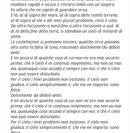
montare rapido e sicuro e ritirarsi lento con un sospiro.
Fu allora che mi capitò di guardare in su.
E là, al di sopra del mare, al di sopra delle realtà terrene,
al di sopra di me e dei miei piccoli problemi, c’era il cielo.
Da oltre l’orizzonte a nord fino a oltre l’orizzonte a sud. Al
di là della fine della terra, si stendeva un cielo di miliardi di
stelle.
Le costellazioni si potevano toccare, qualche cirro passava
alto sotto la falce di luna, trascinato dolcemente da deboli
venti.
E mi accorsi di qualche cosa di cui non mi ero mai accorto
prima: che il cielo è in continuo movimento, ma non va mai
via, qualunque cosa accada è sempre con noi; e che il cielo
non può essere disturbato.
Per il cielo i miei problemi non esistono. Il cielo non
giudica, il cielo semplicemente è; che me ne importa: sono
felice.
Dolcemente da deboli venti.
E mi accorsi di qualche cosa di cui non mi ero mai accorto
prima: che il cielo è in continuo movimento, ma non va mai
via, qualunque cosa accada è sempre con noi; e che il cielo
non può essere disturbato.
Per il cielo i miei problemi non esistono. Il cielo non
giudica, il cielo semplicemente è; che me ne importa: sono
felice.