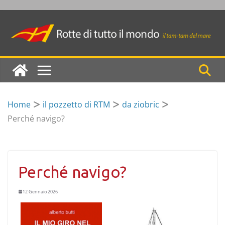
Skip
to
content
Home
il pozzetto di RTM
da ziobric
Perché navigo?
Perché navigo?
12 Gennaio 2026