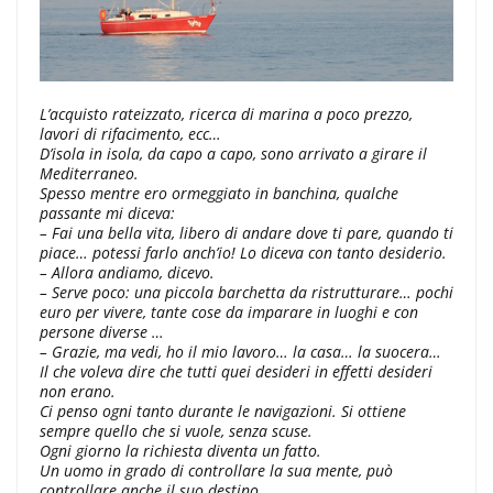
L’acquisto rateizzato, ricerca di marina a poco prezzo,
lavori di rifacimento, ecc…
D’isola in isola, da capo a capo, sono arrivato a girare il
Mediterraneo.
Spesso mentre ero ormeggiato in banchina, qualche
passante mi diceva:
– Fai una bella vita, libero di andare dove ti pare, quando ti
piace… potessi farlo anch’io! Lo diceva con tanto desiderio.
– Allora andiamo, dicevo.
– Serve poco: una piccola barchetta da ristrutturare… pochi
euro per vivere, tante cose da imparare in luoghi e con
persone diverse …
– Grazie, ma vedi, ho il mio lavoro… la casa… la suocera…
Il che voleva dire che tutti quei desideri in effetti desideri
non erano.
Ci penso ogni tanto durante le navigazioni. Si ottiene
sempre quello che si vuole, senza scuse.
Ogni giorno la richiesta diventa un fatto.
Un uomo in grado di controllare la sua mente, può
controllare anche il suo destino.