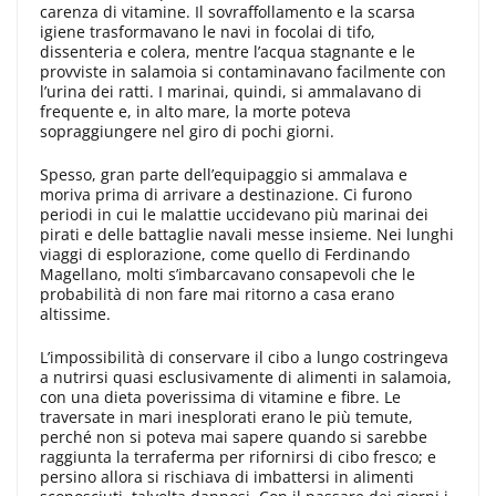
carenza di vitamine. Il sovraffollamento e la scarsa
igiene trasformavano le navi in focolai di tifo,
dissenteria e colera, mentre l’acqua stagnante e le
provviste in salamoia si contaminavano facilmente con
l’urina dei ratti. I marinai, quindi, si ammalavano di
frequente e, in alto mare, la morte poteva
sopraggiungere nel giro di pochi giorni.
Spesso, gran parte dell’equipaggio si ammalava e
moriva prima di arrivare a destinazione. Ci furono
periodi in cui le malattie uccidevano più marinai dei
pirati e delle battaglie navali messe insieme. Nei lunghi
viaggi di esplorazione, come quello di Ferdinando
Magellano, molti s’imbarcavano consapevoli che le
probabilità di non fare mai ritorno a casa erano
altissime.
L’impossibilità di conservare il cibo a lungo costringeva
a nutrirsi quasi esclusivamente di alimenti in salamoia,
con una dieta poverissima di vitamine e fibre. Le
traversate in mari inesplorati erano le più temute,
perché non si poteva mai sapere quando si sarebbe
raggiunta la terraferma per rifornirsi di cibo fresco; e
persino allora si rischiava di imbattersi in alimenti