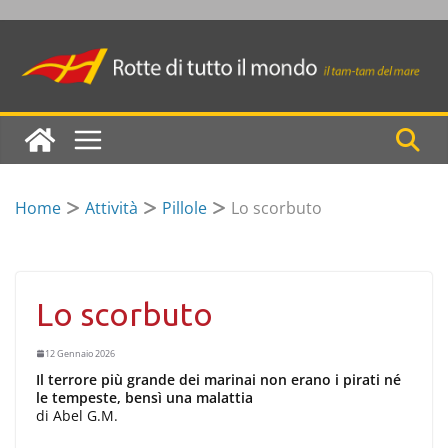
Skip
to
content
Home
Attività
Pillole
Lo scorbuto
Lo scorbuto
12 Gennaio 2026
Il terrore più grande dei marinai non erano i pirati né
le tempeste, bensì una malattia
di Abel G.M.