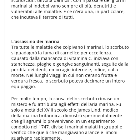
sconosciuti, talvolta dannosi. Con il passare dei giorni i
marinai si indebolivano sempre di più, denutriti e
vulnerabili alle malattie. E ce n’era una, in particolare,
che incuteva il terrore di tutti.
L’assassino dei marinai
Tra tutte le malattie che colpivano i marinai, lo scorbuto
si guadagnò la fama di carnefice per eccellenza.
Causato dalla mancanza di vitamina C, iniziava con
stanchezza, piaghe e gengive sanguinanti, seguite dalla
perdita dei denti, emorragie interne e, infine, dalla
morte. Nei lunghi viaggi in cui non c’erano frutta e
verdura fresca, lo scorbuto poteva decimare un intero
equipaggio.
Per molto tempo, la causa dello scorbuto rimase un
mistero e fu attribuita agli effetti dell’aria marina. Fu
solo a metà del XVIII secolo che James Lind, medico
della marina britannica, dimostrò sperimentalmente
che gli agrumi lo prevenivano. In un esperimento
condotto nel 1747, divise i marinai malati in gruppi e
verificò che quelli che mangiavano arance e limoni
guarivano rapidamente.