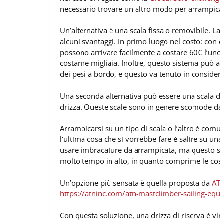
necessario trovare un altro modo per arrampica
Un’alternativa è una scala fissa o removibile. La 
alcuni svantaggi. In primo luogo nel costo: con 
possono arrivare facilmente a costare 60€ l’uno
costarne migliaia. Inoltre, questo sistema può alt
dei pesi a bordo, e questo va tenuto in conside
Una seconda alternativa può essere una scala di
drizza. Queste scale sono in genere scomode da s
Arrampicarsi su un tipo di scala o l’altro è co
l’ultima cosa che si vorrebbe fare è salire su 
usare imbracature da arrampicata, ma questo si
molto tempo in alto, in quanto comprime le cos
Un’opzione più sensata è quella proposta da
A
https://atninc.com/atn-mastclimber-sailing-eq
Con questa soluzione, una drizza di riserva è vi