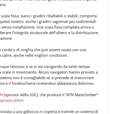
rsi.
scala fissa, siano i gradini ribaltabili o stabili, comporta
questi sistemi, anche i gradini sagomati più rudimentali
 senza installazione. Una scala fissa completa arriva a
erare l’integrità strutturale dell’albero e la distribuzione
razione.
 corda o di cinghia che può essere issata con una
alire, anche nelle migliori condizioni .
munque faticoso, e se si sta navigando da tanto tempo
una scala in movimento. Alcuni navigatori hanno provato a
stema non è consigliabile se si prevede di trascorrere
ce e il fondoschiena rivelandosi abbastanza doloroso.
TN
(sponsor della GSC), che produce il “ATN Mastclimber”:
uipment.shtml
ncolata a una galloccia in coperta e tramite un sistema di