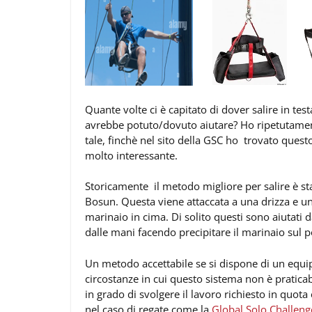
Quante volte ci è capitato di dover salire in test
avrebbe potuto/dovuto aiutare? Ho ripetutamen
tale, finchè nel sito della GSC ho trovato ques
molto interessante.
Storicamente il metodo migliore per salire è sta
Bosun. Questa viene attaccata a una drizza e una
marinaio in cima. Di solito questi sono aiutati
dalle mani facendo precipitare il marinaio sul p
Un metodo accettabile se si dispone di un equi
circostanze in cui questo sistema non è praticab
in grado di svolgere il lavoro richiesto in quot
nel caso di regate come la
Global Solo Challeng