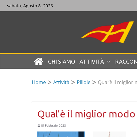
Skip
sabato, Agosto 8, 2026
to
content
CHI SIAMO
ATTIVITÀ
RACCON
Home
Attività
Pillole
Qual’è il miglior
Qual’è il miglior modo 
15 Febbraio 2023