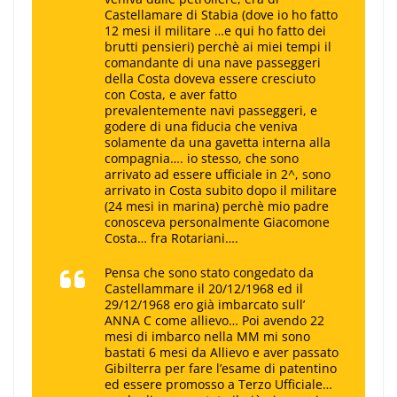
Castellamare di Stabia (dove io ho fatto
12 mesi il militare …e qui ho fatto dei
brutti pensieri) perchè ai miei tempi il
comandante di una nave passeggeri
della Costa doveva essere cresciuto
con Costa, e aver fatto
prevalentemente navi passeggeri, e
godere di una fiducia che veniva
solamente da una gavetta interna alla
compagnia…. io stesso, che sono
arrivato ad essere ufficiale in 2^, sono
arrivato in Costa subito dopo il militare
(24 mesi in marina) perchè mio padre
conosceva personalmente Giacomone
Costa… fra Rotariani….
Pensa che sono stato congedato da
Castellammare il 20/12/1968 ed il
29/12/1968 ero già imbarcato sull’
ANNA C
come allievo… Poi avendo 22
mesi di imbarco nella MM mi sono
bastati 6 mesi da Allievo e aver passato
Gibilterra per fare l’esame di patentino
ed essere promosso a Terzo Ufficiale…