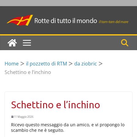
Skip
to
content
Home
il pozzetto di RTM
da ziobric
Schettino e l’inchino
Schettino e l’inchino
11 Maggio 2026
Ricevo questo messaggio da un amico, e vi propongo lo
scambio che ne è seguito.