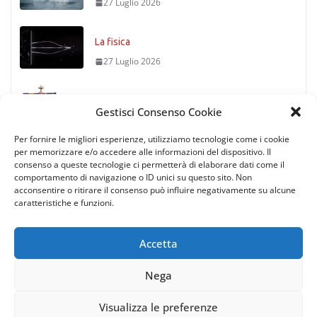
27 Luglio 2026
La fisica
27 Luglio 2026
Timoniere condannato
Gestisci Consenso Cookie
27 Luglio 2026
Per fornire le migliori esperienze, utilizziamo tecnologie come i cookie
per memorizzare e/o accedere alle informazioni del dispositivo. Il
consenso a queste tecnologie ci permetterà di elaborare dati come il
comportamento di navigazione o ID unici su questo sito. Non
acconsentire o ritirare il consenso può influire negativamente su alcune
caratteristiche e funzioni.
Accetta
Nega
Copyright © 2026
Rotte di Tutto il Mondo
. All rights reserved.
| via Gaetano Trezza 12, 37129 Verona (Italy) | P.IVA/C.F.
Visualizza le preferenze
11935200151 |
Privacy policy