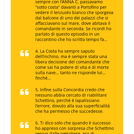
sempre con l’
ANNA C
, passavamo
“sotto costa” davanti a Portofino per
vedere il lenzuolo bianco che sporgeva
dal balcone di uno dei palazzi che si
affacciavano sul mare, dove abitava il
comandante in seconda. Se ricordi ho
parlato di questo episodio in un
raccontino che ho scritto tempo fa…
4. La Costa ha sempre saputo
dell’inchino, ma è sempre stata una
libera decisione del comandante che
come sai ha potere di vita e di morte
sulla nave… tanto ne risponde lui…
finchè…
5. Infine sulla Concordia credo che
nessuno abbia cercato di riabilitare
Schettino, perchè è lapalissiano
l’errore, dovuto alla sua superficialità
che ha permesso che succedesse.
6. Ti dico solo che quando è successo
ho appreso con sorpresa che Schettino
veniva dalle petroliere, era di