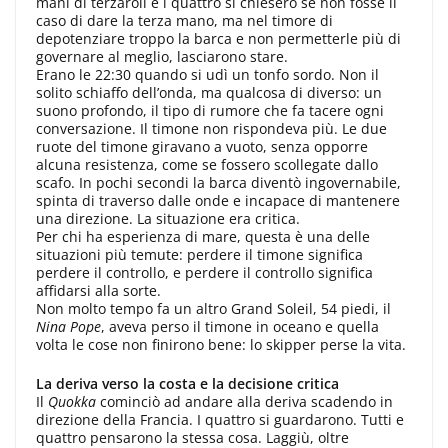
mani di terzaroli e i quattro si chiesero se non fosse il
caso di dare la terza mano, ma nel timore di
depotenziare troppo la barca e non permetterle più di
governare al meglio, lasciarono stare.
Erano le 22:30 quando si udì un tonfo sordo. Non il
solito schiaffo dell’onda, ma qualcosa di diverso: un
suono profondo, il tipo di rumore che fa tacere ogni
conversazione. Il timone non rispondeva più. Le due
ruote del timone giravano a vuoto, senza opporre
alcuna resistenza, come se fossero scollegate dallo
scafo. In pochi secondi la barca diventò ingovernabile,
spinta di traverso dalle onde e incapace di mantenere
una direzione. La situazione era critica.
Per chi ha esperienza di mare, questa è una delle
situazioni più temute: perdere il timone significa
perdere il controllo, e perdere il controllo significa
affidarsi alla sorte.
Non molto tempo fa un altro Grand Soleil, 54 piedi, il
Nina Pope
, aveva perso il timone in oceano e quella
volta le cose non finirono bene: lo skipper perse la vita.
La deriva verso la costa e la decisione critica
Il
Quokka
cominciò ad andare alla deriva scadendo in
direzione della Francia. I quattro si guardarono. Tutti e
quattro pensarono la stessa cosa. Laggiù, oltre