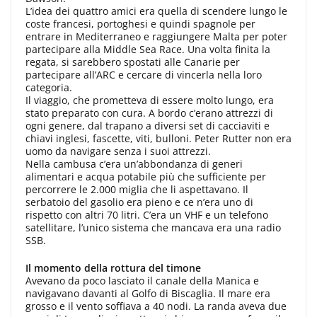
L’idea dei quattro amici era quella di scendere lungo le
coste francesi, portoghesi e quindi spagnole per
entrare in Mediterraneo e raggiungere Malta per poter
partecipare alla Middle Sea Race. Una volta finita la
regata, si sarebbero spostati alle Canarie per
partecipare all’ARC e cercare di vincerla nella loro
categoria.
Il viaggio, che prometteva di essere molto lungo, era
stato preparato con cura. A bordo c’erano attrezzi di
ogni genere, dal trapano a diversi set di cacciaviti e
chiavi inglesi, fascette, viti, bulloni. Peter Rutter non era
uomo da navigare senza i suoi attrezzi.
Nella cambusa c’era un’abbondanza di generi
alimentari e acqua potabile più che sufficiente per
percorrere le 2.000 miglia che li aspettavano. Il
serbatoio del gasolio era pieno e ce n’era uno di
rispetto con altri 70 litri. C’era un VHF e un telefono
satellitare, l’unico sistema che mancava era una radio
SSB.
Il momento della rottura del timone
Avevano da poco lasciato il canale della Manica e
navigavano davanti al Golfo di Biscaglia. Il mare era
grosso e il vento soffiava a 40 nodi. La randa aveva due