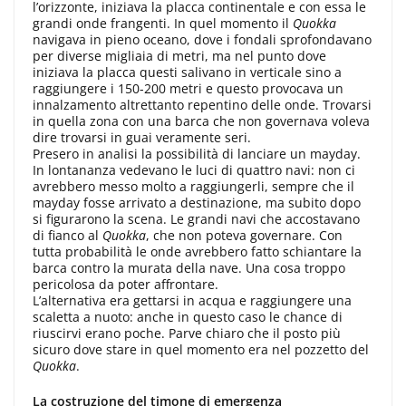
l’orizzonte, iniziava la placca continentale e con essa le
grandi onde frangenti. In quel momento il
Quokka
navigava in pieno oceano, dove i fondali sprofondavano
per diverse migliaia di metri, ma nel punto dove
iniziava la placca questi salivano in verticale sino a
raggiungere i 150-200 metri e questo provocava un
innalzamento altrettanto repentino delle onde. Trovarsi
in quella zona con una barca che non governava voleva
dire trovarsi in guai veramente seri.
Presero in analisi la possibilità di lanciare un mayday.
In lontananza vedevano le luci di quattro navi: non ci
avrebbero messo molto a raggiungerli, sempre che il
mayday fosse arrivato a destinazione, ma subito dopo
si figurarono la scena. Le grandi navi che accostavano
di fianco al
Quokka
, che non poteva governare. Con
tutta probabilità le onde avrebbero fatto schiantare la
barca contro la murata della nave. Una cosa troppo
pericolosa da poter affrontare.
L’alternativa era gettarsi in acqua e raggiungere una
scaletta a nuoto: anche in questo caso le chance di
riuscirvi erano poche. Parve chiaro che il posto più
sicuro dove stare in quel momento era nel pozzetto del
Quokka
.
La costruzione del timone di emergenza