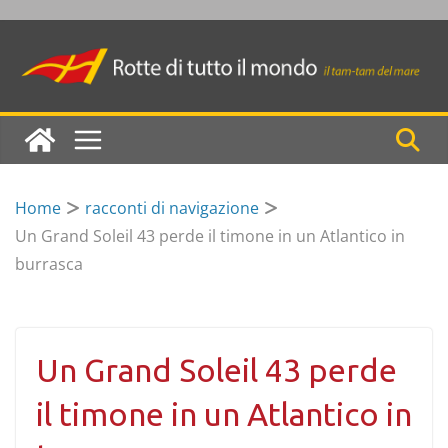
Skip
to
content
Home
racconti di navigazione
Un Grand Soleil 43 perde il timone in un Atlantico in
burrasca
Un Grand Soleil 43 perde
il timone in un Atlantico in