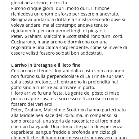
giorni ad arrivare, e così fu.
Furono cinque giorni duri, molto duri. Il timone
richiedeva un enorme sforzo per essere manovrato.
Bisognava portarlo a dritta e a sinistra secondo dove si
voleva andare, ma al contempo andava tenuto
rigidamente per non permettergli di piegarsi.
Peter, Graham, Malcolm e Scott stabilirono turni corti.
Cucinarono, mangiarono e dormirono con una
regolarità e una calma sorprendente, come se invece di
essere velisti fossero soldati ben addestrati.
L’arrivo in Bretagna e il lieto fine
Cercarono di tenersi lontani dalla costa sino a quando
non furono sulla perpendicolare di La Trinité-sur-Mer,
sulla costa bretone, e lì entrarono in profondità nel
golfo sino a riuscire ad arrivare in porto.
Il loro arrivo fu una festa. La gente del posto ci mise
poco a capire cosa era successo e li accolsero come
fossero dei veri eroi.
Peter, Graham, Malcolm e Scott non hanno partecipato
alla Middle Sea Race del 2025, ma, in compenso, si
sono procurati una storia da raccontare ai loro nipoti
che non ha eguali. Una storia che parla di esperienza,
caparbietà, sangue freddo e profonda amicizia: gli
elementi che gli hanno permesso di sopravvivere a uno