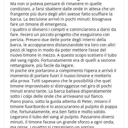
Ma non si poteva pensare di rimanere in quelle
condizioni, a farsi sbattere dalle onde in attesa che un
frangente più duro degli altri avesse fatto scuffiare la
barca. La decisione arrivò in pochi minuti: bisognava
fare un timone di emergenza.
I quattro si divisero i compiti e cominciarono a darsi da
fare. Fecero un piccolo progetto che eseguirono con
perizia. Presero due delle porte degli interni della
barca, le accoppiarono distanziandole tra loro con altri
pezzi di legno in modo da poter mettere l’asse del
nuovo timone in mezzo. A questo scopo scelsero il tubo
del vang rigido. Fortunatamente era di quelli a sezione
rettangolare, più facile da legare.
In poche ore portarono a compimento l’opera e arrivò il
momento di portare fuori il nuovo timone e metterlo
alla prova. Tutti sapevano che le possibilità che quel
timone improvvisato si distruggesse nel giro di pochi
minuti erano tante. La barca ballava disperatamente
sotto i colpi delle onde che arrivavano sul fianco.
Piano piano, sotto la guida attenta di Peter, misero il
timone fuoribordo e lo assicurarono al pulpito di poppa
che, fortunatamente, era ben fatto e molto solido.
Legarono il tubo del vang al pulpito. Passarono diversi
minuti, il timone faceva un grande sforzo a ogni onda,
ma resse. I quattro si concessero un sorriso.