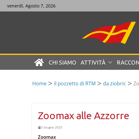
Skip
venerdì, Agosto 7, 2026
to
content
CHI SIAMO
ATTIVITÀ
RACCON
Home
il pozzetto di RTM
da ziobric
Zo
Zoomax alle Azzorre
3 Giugno 2025
Zoomax