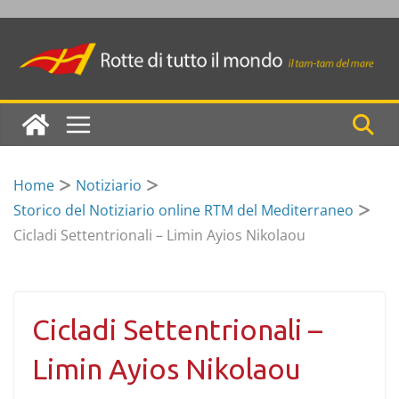
Skip
to
content
Home
Notiziario
Storico del Notiziario online RTM del Mediterraneo
Cicladi Settentrionali – Limin Ayios Nikolaou
Cicladi Settentrionali –
Limin Ayios Nikolaou