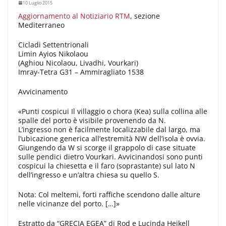
10 Luglio 2015
Aggiornamento al Notiziario RTM
, sezione
Mediterraneo
Cicladi Settentrionali
Limin Ayios Nikolaou
(Aghiou Nicolaou, Livadhi, Vourkari)
Imray-Tetra G31 – Ammiragliato 1538
Avvicinamento
«Punti cospicui Il villaggio o chora (Kea) sulla collina alle
spalle del porto è visibile provenendo da N.
L’ingresso non è facilmente localizzabile dal largo, ma
l’ubicazione generica all’estremità NW dell’isola è ovvia.
Giungendo da W si scorge il grappolo di case situate
sulle pendici dietro Vourkari. Avvicinandosi sono punti
cospicui la chiesetta e il faro (soprastante) sul lato N
dell’ingresso e un’altra chiesa su quello S.
Nota: Col meltemi, forti raffiche scendono dalle alture
nelle vicinanze del porto. […]»
Estratto da “GRECIA EGEA” di Rod e Lucinda Heikell