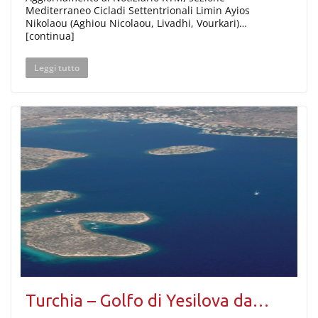
Mediterraneo Cicladi Settentrionali Limin Ayios
Nikolaou (Aghiou Nicolaou, Livadhi, Vourkari)…
[continua]
Leggi tutto
Turchia – Golfo di Yesilova da…