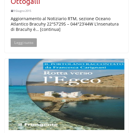
Ottogalli
9 Giugno 2015
Aggiornamento al Notiziario RTM, sezione Oceano
Atlantico Bracuhy 22°57’29S – 044°23’44W L’insenatura
di Bracuhy è… [continua]
Leggi tutto