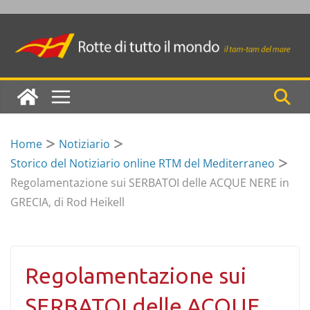
Skip
to
content
Home
Notiziario
Storico del Notiziario online RTM del Mediterraneo
Regolamentazione sui SERBATOI delle ACQUE NERE in
GRECIA, di Rod Heikell
Regolamentazione sui
SERBATOI delle ACQUE