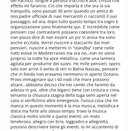
del Pacifico, lunghe a perdita d’occhio e alte, chissà che
effetto mi faranno. Ciò che importa è che ora io sia
tranquillo, sono passati 30 anni quando un amico di
mio padre ufficiale di navi mercantili ci raccontò il suo
passaggio, ed ora, dopo tutto questo tempo tra sogni e
organizzazione sono finalmente qui. E’ incredibile come
pensieri così contrastanti possano coesistere tra loro,
non posso dire di non essere un po’ in ansia ma sono
anche eccitato. Vorrei riuscire a staccarmi dai miei
pensieri, riuscire a mettermi in “standby” come nelle
notti estive in Mediterraneo ma ora no…non mi viene
proprio, la notte ha voce metallica, come una lamiera
agitata per produrne dei suoni. Ho mille pensieri, spero
solo non arrivi il vento di ieri in Bahia Nassau, pensare
che in fondo non eravamo nemmeno in aperto Oceano.
Provo immaginare qui i 60 nodi che mare possono
alzare…abbiamo deciso che nei cambi che faremo da
adesso in poi, oltre che legarci bene con cintura e cima,
teniamo la chiusura stagna della tuga semi aperta nel
caso si verifichino altre emergenze. l’unica cosa che mi
manca in questo momento è la mia musica, melodica e
dolce ma forte allo stesso tempo, trovo la musica
classica molto simile a questi eventi; un moto
tenebroso, allegro con brio, leggiadro e allegretto,
possono descrivere bene gli eventi, Io mi accontento di