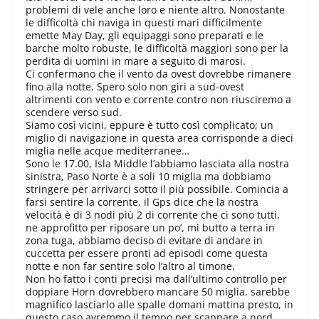
problemi di vele anche loro e niente altro. Nonostante
le difficoltà chi naviga in questi mari difficilmente
emette May Day, gli equipaggi sono preparati e le
barche molto robuste, le difficoltà maggiori sono per la
perdita di uomini in mare a seguito di marosi.
Ci confermano che il vento da ovest dovrebbe rimanere
fino alla notte. Spero solo non giri a sud-ovest
altrimenti con vento e corrente contro non riusciremo a
scendere verso sud.
Siamo così vicini, eppure è tutto così complicato; un
miglio di navigazione in questa area corrisponde a dieci
miglia nelle acque mediterranee…
Sono le 17.00, Isla Middle l’abbiamo lasciata alla nostra
sinistra, Paso Norte è a soli 10 miglia ma dobbiamo
stringere per arrivarci sotto il più possibile. Comincia a
farsi sentire la corrente, il Gps dice che la nostra
velocità è di 3 nodi più 2 di corrente che ci sono tutti,
ne approfitto per riposare un po’, mi butto a terra in
zona tuga, abbiamo deciso di evitare di andare in
cuccetta per essere pronti ad episodi come questa
notte e non far sentire solo l’altro al timone.
Non ho fatto i conti precisi ma dall’ultimo controllo per
doppiare Horn dovrebbero mancare 50 miglia, sarebbe
magnifico lasciarlo alle spalle domani mattina presto, in
questo caso avremmo il tempo per scappare a nord