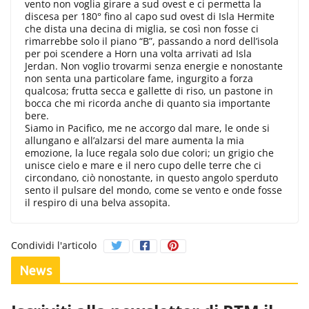
vento non voglia girare a sud ovest e ci permetta la
discesa per 180° fino al capo sud ovest di Isla Hermite
che dista una decina di miglia, se così non fosse ci
rimarrebbe solo il piano “B”, passando a nord dell’isola
per poi scendere a Horn una volta arrivati ad Isla
Jerdan. Non voglio trovarmi senza energie e nonostante
non senta una particolare fame, ingurgito a forza
qualcosa; frutta secca e gallette di riso, un pastone in
bocca che mi ricorda anche di quanto sia importante
bere.
Siamo in Pacifico, me ne accorgo dal mare, le onde si
allungano e all’alzarsi del mare aumenta la mia
emozione, la luce regala solo due colori; un grigio che
unisce cielo e mare e il nero cupo delle terre che ci
circondano, ciò nonostante, in questo angolo sperduto
sento il pulsare del mondo, come se vento e onde fosse
il respiro di una belva assopita.
Condividi l'articolo
News