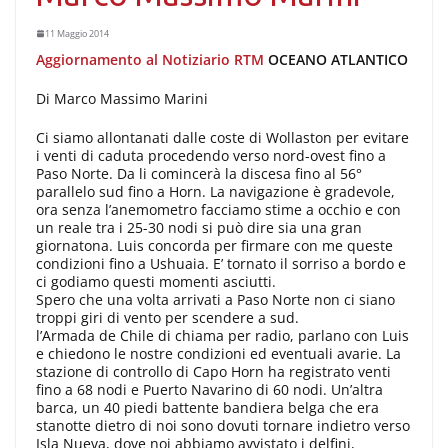
11 Maggio 2014
Aggiornamento al Notiziario RTM
OCEANO ATLANTICO
Di Marco Massimo Marini
Ci siamo allontanati dalle coste di Wollaston per evitare
i venti di caduta procedendo verso nord-ovest fino a
Paso Norte. Da li comincerà la discesa fino al 56°
parallelo sud fino a Horn. La navigazione è gradevole,
ora senza l’anemometro facciamo stime a occhio e con
un reale tra i 25-30 nodi si può dire sia una gran
giornatona. Luis concorda per firmare con me queste
condizioni fino a Ushuaia. E’ tornato il sorriso a bordo e
ci godiamo questi momenti asciutti.
Spero che una volta arrivati a Paso Norte non ci siano
troppi giri di vento per scendere a sud.
l’Armada de Chile di chiama per radio, parlano con Luis
e chiedono le nostre condizioni ed eventuali avarie. La
stazione di controllo di Capo Horn ha registrato venti
fino a 68 nodi e Puerto Navarino di 60 nodi. Un’altra
barca, un 40 piedi battente bandiera belga che era
stanotte dietro di noi sono dovuti tornare indietro verso
Isla Nueva, dove noi abbiamo avvistato i delfini,