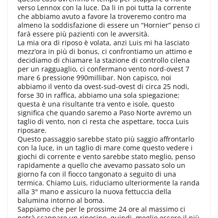
verso Lennox con la luce. Da li in poi tutta la corrente
che abbiamo avuto a favore la troveremo contro ma
almeno la soddisfazione di essere un “Hornier” penso ci
farà essere più pazienti con le avversità.
La mia ora di riposo è volata, anzi Luis mi ha lasciato
mezz’ora in più di bonus, ci confrontiamo un attimo e
decidiamo di chiamare la stazione di controllo cilena
per un ragguaglio, ci confermano vento nord-ovest 7
mare 6 pressione 990millibar. Non capisco, noi
abbiamo il vento da ovest-sud-ovest di circa 25 nodi,
forse 30 in raffica, abbiamo una sola spiegazione;
questa è una risultante tra vento e isole, questo
significa che quando saremo a Paso Norte avremo un
taglio di vento, non ci resta che aspettare, tocca Luis
riposare.
Questo passaggio sarebbe stato più saggio affrontarlo
con la luce, in un taglio di mare come questo vedere i
giochi di corrente e vento sarebbe stato meglio, penso
rapidamente a quello che avevamo passato solo un
giorno fa con il fiocco tangonato a seguito di una
termica. Chiamo Luis, riduciamo ulteriormente la randa
alla 3° mano e assicuro la nuova fettuccia della
balumina intorno al boma.
Sappiamo che per le prossime 24 ore al massimo ci
potrà scappare un riposino, quindi, meglio essere il più