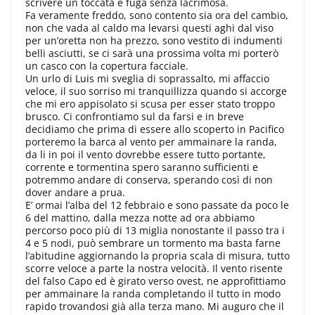
scrivere un toccata e fuga senza lacrimosa.
Fa veramente freddo, sono contento sia ora del cambio,
non che vada al caldo ma levarsi questi aghi dal viso
per un’oretta non ha prezzo, sono vestito di indumenti
belli asciutti, se ci sarà una prossima volta mi porterò
un casco con la copertura facciale.
Un urlo di Luis mi sveglia di soprassalto, mi affaccio
veloce, il suo sorriso mi tranquillizza quando si accorge
che mi ero appisolato si scusa per esser stato troppo
brusco. Ci confrontiamo sul da farsi e in breve
decidiamo che prima di essere allo scoperto in Pacifico
porteremo la barca al vento per ammainare la randa,
da li in poi il vento dovrebbe essere tutto portante,
corrente e tormentina spero saranno sufficienti e
potremmo andare di conserva, sperando così di non
dover andare a prua.
E’ ormai l’alba del 12 febbraio e sono passate da poco le
6 del mattino, dalla mezza notte ad ora abbiamo
percorso poco più di 13 miglia nonostante il passo tra i
4 e 5 nodi, può sembrare un tormento ma basta farne
l’abitudine aggiornando la propria scala di misura, tutto
scorre veloce a parte la nostra velocità. Il vento risente
del falso Capo ed è girato verso ovest, ne approfittiamo
per ammainare la randa completando il tutto in modo
rapido trovandosi già alla terza mano. Mi auguro che il