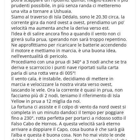
prudenti possibile, in più senza randa ci metteremo
una vita a tornare a Ushuaia.
Siamo al traverso di Isla Dédalo, sono le 20.30 circa, la
corrente gira da nord ovest a ovest, prendiamo un po’
velocità ma aumenta anche la deriva verso est.
l’idea è di salire ancora fino a quando il vento non ci
girerà sulla prua, sperando non sarà troppo repentino.
Ne approfittiamo per ricaricare le batterie accendendo
il motore e mettiamo in marcia, è una buona idea,
nell’eventualità di pericolo.
Procediamo con una prua di 340° a 3 nodi anche se tra
deriva e scarroccio i punti nave riportati sulla carta
parla di una rotta vera di 005°!
Il vento cala, è instabile, decidiamo di mettere in
marcia e velocizzare la nostra virata verso ovest,
lascando le vele. Ora la corrente è quasi in prua, non
facciamo più di 2 nodi, teniamo il riferimento di Isla
Yellow in prua a 12 miglia da noi.
La fortuna ci assiste e il colpo di vento da nord ovest si
completa in un minuto dandoci il tempo per poggiare
fino a 230°, rotta perfetta per portarci a ridosso sotto il
Falso Cabo de Hornos. A questa velocità sarà eterno
arrivare a doppiare il Capo, cosa buona è che sarà già
l’alba e questa è buona cosa. Non ho mai visto le onde