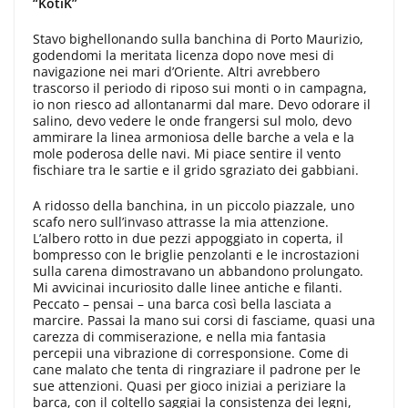
“KotiK”
Stavo bighellonando sulla banchina di Porto Maurizio,
godendomi la meritata licenza dopo nove mesi di
navigazione nei mari d’Oriente. Altri avrebbero
trascorso il periodo di riposo sui monti o in campagna,
io non riesco ad allontanarmi dal mare. Devo odorare il
salino, devo vedere le onde frangersi sul molo, devo
ammirare la linea armoniosa delle barche a vela e la
mole poderosa delle navi. Mi piace sentire il vento
fischiare tra le sartie e il grido sgraziato dei gabbiani.
A ridosso della banchina, in un piccolo piazzale, uno
scafo nero sull’invaso attrasse la mia attenzione.
L’albero rotto in due pezzi appoggiato in coperta, il
bompresso con le briglie penzolanti e le incrostazioni
sulla carena dimostravano un abbandono prolungato.
Mi avvicinai incuriosito dalle linee antiche e filanti.
Peccato – pensai – una barca così bella lasciata a
marcire. Passai la mano sui corsi di fasciame, quasi una
carezza di commiserazione, e nella mia fantasia
percepii una vibrazione di corresponsione. Come di
cane malato che tenta di ringraziare il padrone per le
sue attenzioni. Quasi per gioco iniziai a periziare la
barca, con il coltello saggiai la consistenza dei legni,