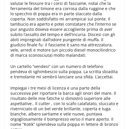
valutai le fessure tra i corsi di fasciame, notai che la
ferramenta del timone era corrosa dalla ruggine e che
lo specchio di poppa era in parte staccato dalla
coperta. Non soddisfatto mi arrampicai sul ponte. Il
tambucio era aperto e potei constatare che l’interno se
pur angusto doveva essere accogliente prima di aver
subito l’assalto del tempo e dell’incuria. Discesi con gli
abiti impregnati dall’odore pungente di muffa. Il
giudizio finale fu: il fasciame è sano ma attrezzatura,
vele, arredi e motore (un piccolo diesel monocilindrico
di marca sconosciuta) molto malandati.
Un cartello “vendesi” con un numero di telefono
pendeva di sghimbescio sulla poppa. La scritta sbiadita
e tremolante mi sembrò lanciare una sfida. L’accettai.
Impiegai i tre mesi di licenza e una parte della
successiva per riportare la barca agli onori del mare. Il
risultato delle mie fatiche si dimostrò superiore alle
aspettative.. Il cutter , con lo scafo calafatato, stuccato e
riverniciato di un bel verde brillante, coperta e tuga
bianche, albero sartiame e vele nuove, puntava
orgogliosamente il bompresso verso il mare aperto. Il
nome “Kotik” splendeva sulla poppa in lettere di bronzo