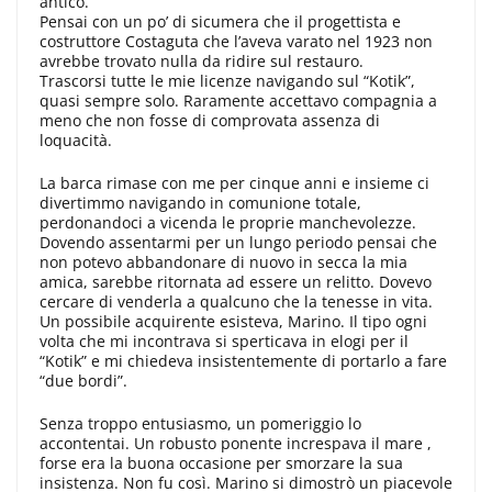
antico.
Pensai con un po’ di sicumera che il progettista e
costruttore Costaguta che l’aveva varato nel 1923 non
avrebbe trovato nulla da ridire sul restauro.
Trascorsi tutte le mie licenze navigando sul “Kotik”,
quasi sempre solo. Raramente accettavo compagnia a
meno che non fosse di comprovata assenza di
loquacità.
La barca rimase con me per cinque anni e insieme ci
divertimmo navigando in comunione totale,
perdonandoci a vicenda le proprie manchevolezze.
Dovendo assentarmi per un lungo periodo pensai che
non potevo abbandonare di nuovo in secca la mia
amica, sarebbe ritornata ad essere un relitto. Dovevo
cercare di venderla a qualcuno che la tenesse in vita.
Un possibile acquirente esisteva, Marino. Il tipo ogni
volta che mi incontrava si sperticava in elogi per il
“Kotik” e mi chiedeva insistentemente di portarlo a fare
“due bordi”.
Senza troppo entusiasmo, un pomeriggio lo
accontentai. Un robusto ponente increspava il mare ,
forse era la buona occasione per smorzare la sua
insistenza. Non fu così. Marino si dimostrò un piacevole