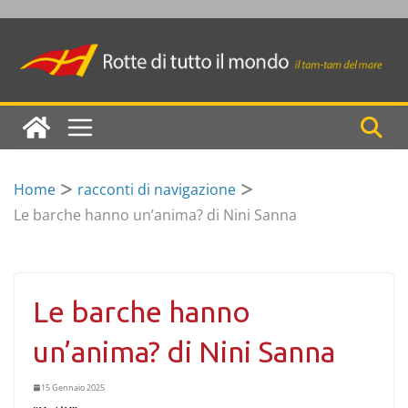
Skip
to
content
Home
racconti di navigazione
Le barche hanno un’anima? di Nini Sanna
Le barche hanno
un’anima? di Nini Sanna
15 Gennaio 2025