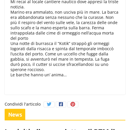
Mi recai al locale cantiere nautico dove appresi la triste
notizia.
Marino era ammalato, non usciva più in mare. La barca
era abbandonata senza nessuno che la curasse. Non
più il respiro del vento sulle vele, la carezza delle onde
sullo scafo e la mano esperta sulla barra. Ferma
intrappolata dalle cime di ormeggio nell’acqua morta
del porto
Una notte di burrasca il “Kotik” strappò gli ormeggi
logorati dalla risacca e spinta dal temporale imboccò
l’uscita del porto. Come un uccello che fugge dalla
gabbia, si avventurò nel mare in tempesta. La fuga
durò poco, il cutter si uccise sfracellandosi su uno
sperone roccioso.
Le barche hanno un’ anima…
Condividi l'articolo
News