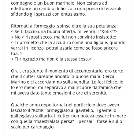
compagno e un buon marinaio. Non esitava ad
effettuare un cambio di fiocco o una presa di terzaroli
sfidando gli spruzzi con entusiasmo.
Ritornati all’ormeggio, spinse oltre la sua petulanza:
< Se ti faccio una buona offerta, mi vendi il “Kotik”?>
< No > risposi secco, ma lui non convinto insistette:
< Ti prometto che la accudirò come una figlia e, quando
verrai in licenza, potrai usarla come se fosse ancora
tua. >
< Ti ringrazio ma non è la stessa cosa.>
Ora , era giunto il momento di accontentarlo, ero certo
che il cutter sarebbe andato in buone mani. Cercai
Marino e ci accordammo sulla vendita. Lo feci felice. Io
lo ero meno, mi separavo a malincuore dall’amica che
mi aveva dato tante emozioni e ore di serenità.
Qualche anno dopo tornai nel porticciolo dove avevo
lasciato il “KotiK” ormeggiato al gavitello. Il gavitello
galleggiava solitario. Il cutter non poteva essere in mare
con quella “maestralata persa” – pensai – forse è sullo
scalo per carenaggio.