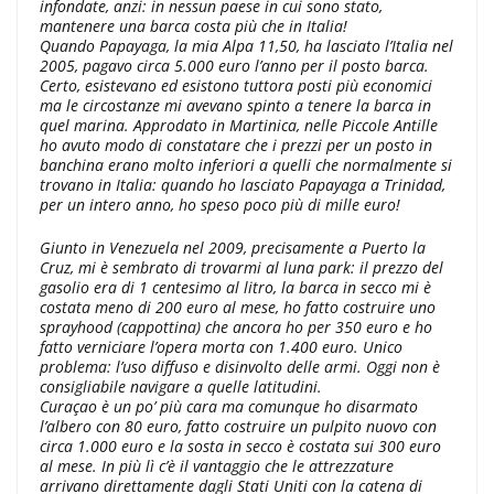
infondate, anzi: in nessun paese in cui sono stato,
mantenere una barca costa più che in Italia!
Quando Papayaga, la mia Alpa 11,50, ha lasciato l’Italia nel
2005, pagavo circa 5.000 euro l’anno per il posto barca.
Certo, esistevano ed esistono tuttora posti più economici
ma le circostanze mi avevano spinto a tenere la barca in
quel marina. Approdato in Martinica, nelle Piccole Antille
ho avuto modo di constatare che i prezzi per un posto in
banchina erano molto inferiori a quelli che normalmente si
trovano in Italia: quando ho lasciato Papayaga a Trinidad,
per un intero anno, ho speso poco più di mille euro!
Giunto in Venezuela nel 2009, precisamente a Puerto la
Cruz, mi è sembrato di trovarmi al luna park: il prezzo del
gasolio era di 1 centesimo al litro, la barca in secco mi è
costata meno di 200 euro al mese, ho fatto costruire uno
sprayhood (cappottina) che ancora ho per 350 euro e ho
fatto verniciare l’opera morta con 1.400 euro. Unico
problema: l’uso diffuso e disinvolto delle armi. Oggi non è
consigliabile navigare a quelle latitudini.
Curaçao è un po’ più cara ma comunque ho disarmato
l’albero con 80 euro, fatto costruire un pulpito nuovo con
circa 1.000 euro e la sosta in secco è costata sui 300 euro
al mese. In più lì c’è il vantaggio che le attrezzature
arrivano direttamente dagli Stati Uniti con la catena di