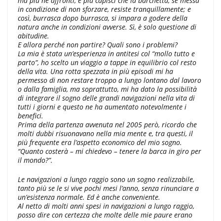
ma più ne affronti, e più capisci che la barchetta, se messa
in condizione di non sforzare, resiste tranquillamente; e
così, burrasca dopo burrasca, si impara a godere della
natura anche in condizioni avverse. Sì, è solo questione di
abitudine.
E allora perché non partire? Quali sono i problemi?
La mia è stata un’esperienza in antitesi col “mollo tutto e
parto”, ho scelto un viaggio a tappe in equilibrio col resto
della vita. Una rotta spezzata in più episodi mi ha
permesso di non restare troppo a lungo lontano dal lavoro
o dalla famiglia, ma soprattutto, mi ha dato la possibilità
di integrare il sogno delle grandi navigazioni nella vita di
tutti i giorni e questo ne ha aumentato notevolmente i
benefici.
Prima della partenza avvenuta nel 2005 però, ricordo che
molti dubbi risuonavano nella mia mente e, tra questi, il
più frequente era l’aspetto economico del mio sogno.
“Quanto costerà – mi chiedevo – tenere la barca in giro per
il mondo?”.
Le navigazioni a lungo raggio sono un sogno realizzabile,
tanto più se le si vive pochi mesi l’anno, senza rinunciare a
un’esistenza normale. Ed è anche conveniente.
Al netto di molti anni spesi in navigazioni a lungo raggio,
posso dire con certezza che molte delle mie paure erano