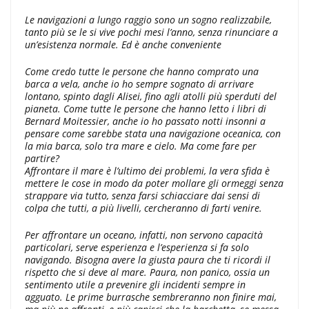
Le navigazioni a lungo raggio sono un sogno realizzabile,
tanto più se le si vive pochi mesi l’anno, senza rinunciare a
un’esistenza normale. Ed è anche conveniente
Come credo tutte le persone che hanno comprato una
barca a vela, anche io ho sempre sognato di arrivare
lontano, spinto dagli Alisei, fino agli atolli più sperduti del
pianeta. Come tutte le persone che hanno letto i libri di
Bernard Moitessier, anche io ho passato notti insonni a
pensare come sarebbe stata una navigazione oceanica, con
la mia barca, solo tra mare e cielo. Ma come fare per
partire?
Affrontare il mare è l’ultimo dei problemi, la vera sfida è
mettere le cose in modo da poter mollare gli ormeggi senza
strappare via tutto, senza farsi schiacciare dai sensi di
colpa che tutti, a più livelli, cercheranno di farti venire.
Per affrontare un oceano, infatti, non servono capacità
particolari, serve esperienza e l’esperienza si fa solo
navigando. Bisogna avere la giusta paura che ti ricordi il
rispetto che si deve al mare. Paura, non panico, ossia un
sentimento utile a prevenire gli incidenti sempre in
agguato. Le prime burrasche sembreranno non finire mai,