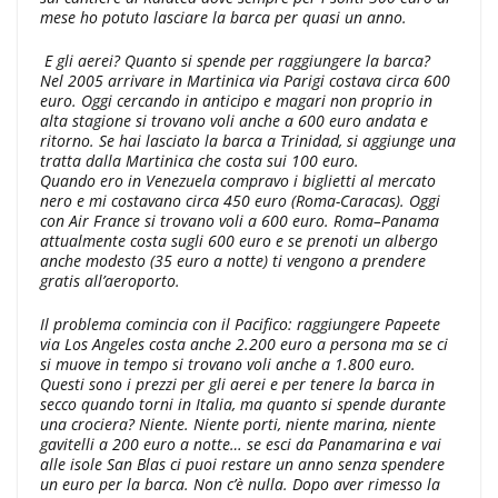
mese ho potuto lasciare la barca per quasi un anno.
E gli aerei? Quanto si spende per raggiungere la barca?
Nel 2005 arrivare in Martinica via Parigi costava circa 600
euro. Oggi cercando in anticipo e magari non proprio in
alta stagione si trovano voli anche a 600 euro andata e
ritorno. Se hai lasciato la barca a Trinidad, si aggiunge una
tratta dalla Martinica che costa sui 100 euro.
Quando ero in Venezuela compravo i biglietti al mercato
nero e mi costavano circa 450 euro (Roma-Caracas). Oggi
con Air France si trovano voli a 600 euro. Roma–Panama
attualmente costa sugli 600 euro e se prenoti un albergo
anche modesto (35 euro a notte) ti vengono a prendere
gratis all’aeroporto.
Il problema comincia con il Pacifico: raggiungere Papeete
via Los Angeles costa anche 2.200 euro a persona ma se ci
si muove in tempo si trovano voli anche a 1.800 euro.
Questi sono i prezzi per gli aerei e per tenere la barca in
secco quando torni in Italia, ma quanto si spende durante
una crociera? Niente. Niente porti, niente marina, niente
gavitelli a 200 euro a notte… se esci da Panamarina e vai
alle isole San Blas ci puoi restare un anno senza spendere
un euro per la barca. Non c’è nulla. Dopo aver rimesso la