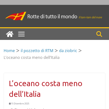
Skip
to
content
Home
il pozzetto di RTM
da ziobric
L’oceano costa meno dell’Italia
L’oceano costa meno
dell’Italia
15 Dicembre 2025