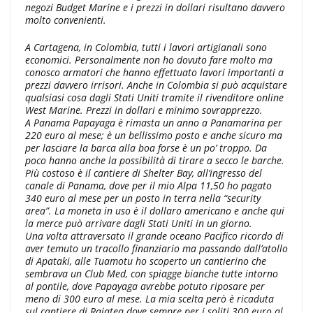
negozi Budget Marine e i prezzi in dollari risultano davvero
molto convenienti.
A Cartagena, in Colombia, tutti i lavori artigianali sono
economici. Personalmente non ho dovuto fare molto ma
conosco armatori che hanno effettuato lavori importanti a
prezzi davvero irrisori. Anche in Colombia si può acquistare
qualsiasi cosa dagli Stati Uniti tramite il rivenditore online
West Marine. Prezzi in dollari e minimo sovrapprezzo.
A Panama Papayaga è rimasta un anno a Panamarina per
220 euro al mese; è un bellissimo posto e anche sicuro ma
per lasciare la barca alla boa forse è un po’ troppo. Da
poco hanno anche la possibilità di tirare a secco le barche.
Più costoso è il cantiere di Shelter Bay, all’ingresso del
canale di Panama, dove per il mio Alpa 11,50 ho pagato
340 euro al mese per un posto in terra nella “security
area”. La moneta in uso è il dollaro americano e anche qui
la merce può arrivare dagli Stati Uniti in un giorno.
Una volta attraversato il grande oceano Pacifico ricordo di
aver temuto un tracollo finanziario ma passando dall’atollo
di Apataki, alle Tuamotu ho scoperto un cantierino che
sembrava un Club Med, con spiagge bianche tutte intorno
al pontile, dove Papayaga avrebbe potuto riposare per
meno di 300 euro al mese. La mia scelta però è ricaduta
sul cantiere di Raiatea dove sempre per i soliti 300 euro al