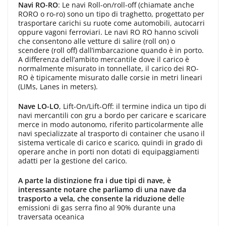
Navi RO-RO
: Le navi Roll-on/roll-off (chiamate anche
RORO o ro-ro) sono un tipo di traghetto, progettato per
trasportare carichi su ruote come automobili, autocarri
oppure vagoni ferroviari. Le navi RO RO hanno scivoli
che consentono alle vetture di salire (roll on) o
scendere (roll off) dall’imbarcazione quando è in porto.
A differenza dell’ambito mercantile dove il carico è
normalmente misurato in tonnellate, il carico dei RO-
RO è tipicamente misurato dalle corsie in metri lineari
(LIMs, Lanes in meters).
Nave LO-LO
, Lift-On/Lift-Off: il termine indica un tipo di
navi mercantili con gru a bordo per caricare e scaricare
merce in modo autonomo, riferito particolarmente alle
navi specializzate al trasporto di container che usano il
sistema verticale di carico e scarico, quindi in grado di
operare anche in porti non dotati di equipaggiamenti
adatti per la gestione del carico.
A parte la distinzione fra i due tipi di nave, è
interessante notare che parliamo di una nave da
trasporto a vela, che consente la riduzione del
le
emissioni di gas serra fino al 90% durante una
traversata oceanica