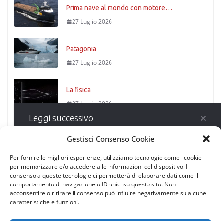
Prima nave al mondo con motore…
27 Luglio 2026
Patagonia
27 Luglio 2026
La fisica
27 Luglio 2026
Leggi successivo
Timoniere condannato
Gestisci Consenso Cookie
27 Luglio 2026
Per fornire le migliori esperienze, utilizziamo tecnologie come i cookie
per memorizzare e/o accedere alle informazioni del dispositivo. Il
A-23A, il mega-iceberg antartico
consenso a queste tecnologie ci permetterà di elaborare dati come il
ha alimentato un’esplosione di
comportamento di navigazione o ID unici su questo sito. Non
fitoplancton nell’Atlantico
acconsentire o ritirare il consenso può influire negativamente su alcune
meridionale
caratteristiche e funzioni.
30 Marzo 2026