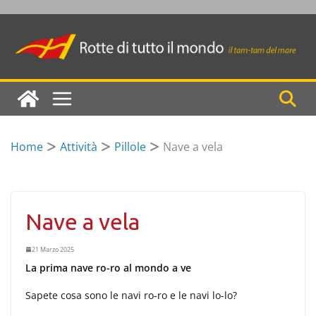
Skip
to
content
Home
Attività
Pillole
Nave a vela
Nave a vela
21 Marzo 2025
La prima nave ro-ro al mondo a ve
Sapete cosa sono le navi ro-ro e le navi lo-lo?