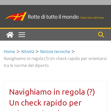
Skip
to
content
Home
Attività
Notizie tecniche
Navighiamo in regola (?) Un check rapido per orientarsi
tra le norme del diporto
Navighiamo in regola (?)
Un check rapido per