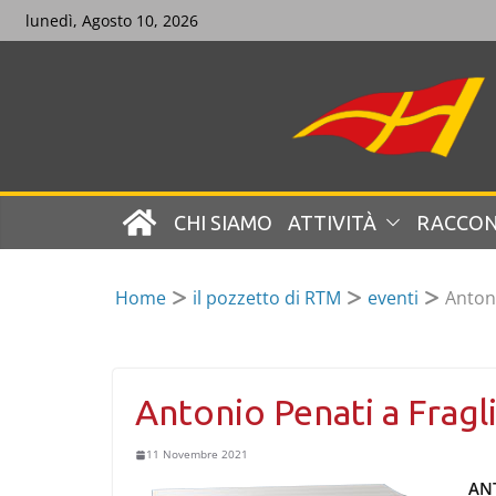
Skip
lunedì, Agosto 10, 2026
to
content
CHI SIAMO
ATTIVITÀ
RACCON
Home
il pozzetto di RTM
eventi
Antoni
Antonio Penati a Fragli
11 Novembre 2021
AN