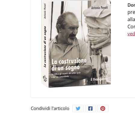
Do
pr
all
Con
ved
Condividi l'articolo